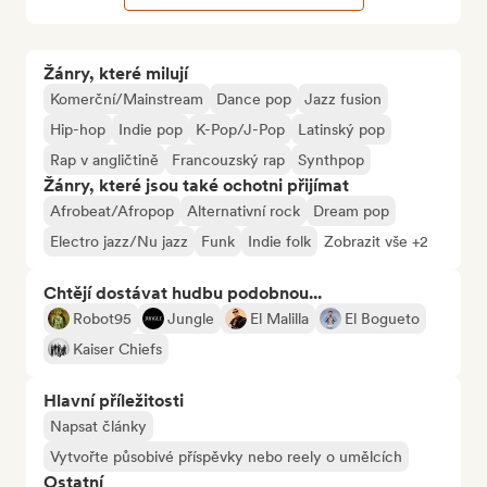
Žánry, které milují
Komerční/Mainstream
Dance pop
Jazz fusion
Hip-hop
Indie pop
K-Pop/J-Pop
Latinský pop
Rap v angličtině
Francouzský rap
Synthpop
Žánry, které jsou také ochotni přijímat
Afrobeat/Afropop
Alternativní rock
Dream pop
Electro jazz/Nu jazz
Funk
Indie folk
Zobrazit vše +2
Chtějí dostávat hudbu podobnou...
Robot95
Jungle
El Malilla
El Bogueto
Kaiser Chiefs
Hlavní příležitosti
Napsat články
Vytvořte působivé příspěvky nebo reely o umělcích
Ostatní