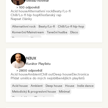
Média/novinář
> 100 odpovědí
Acid house
Alternativní rock
Beaty/Lo-fi
Chill/Lo-fi hip-hop
Křesťanský rap
Napsat články
Alternativní rock
Beaty/Lo-fi
Chill/Lo-fi hip-hop
Komerční/Mainstream
Taneční hudba
Disco
Dream pop
House
N3UX
Kurátor Playlistu
> 2800 odpovědí
Acid house
Ambient
Chill out
Deep house
Electronica
Přidat umělce do mých nejoblíbenějších playlistů
Acid house
Ambient
Deep house
House
Indie dance
Melodický & progresivní house
Minimal
Organic House/Downtempo