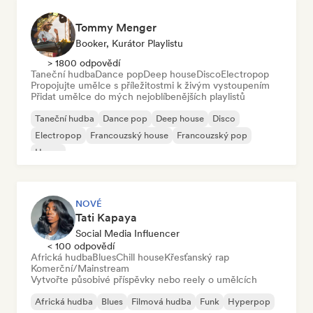
Tommy Menger
Booker, Kurátor Playlistu
> 1800 odpovědí
Taneční hudba
Dance pop
Deep house
Disco
Electropop
Propojujte umělce s příležitostmi k živým vystoupením
Přidat umělce do mých nejoblíbenějších playlistů
Taneční hudba
Dance pop
Deep house
Disco
Electropop
Francouzský house
Francouzský pop
House
NOVÉ
Tati Kapaya
Social Media Influencer
< 100 odpovědí
Africká hudba
Blues
Chill house
Křesťanský rap
Komerční/Mainstream
Vytvořte působivé příspěvky nebo reely o umělcích
Africká hudba
Blues
Filmová hudba
Funk
Hyperpop