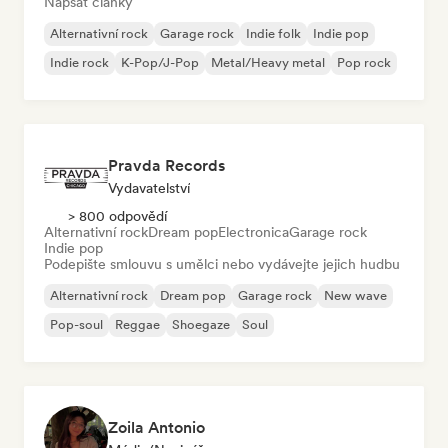
Napsat články
Alternativní rock
Garage rock
Indie folk
Indie pop
Indie rock
K-Pop/J-Pop
Metal/Heavy metal
Pop rock
Pravda Records
Vydavatelství
> 800 odpovědí
Alternativní rock
Dream pop
Electronica
Garage rock
Indie pop
Podepište smlouvu s umělci nebo vydávejte jejich hudbu
Alternativní rock
Dream pop
Garage rock
New wave
Pop-soul
Reggae
Shoegaze
Soul
Zoila Antonio