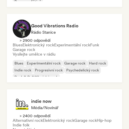
Rap v angličtině
Good Vibrations Radio
Rádio Stanice
> 2900 odpovědí
Blues
Elektronický rock
Experimentální rock
Funk
Garage rock
Vysílejte umělce v rádiu
Blues
Experimentální rock
Garage rock
Hard rock
Indie rock
Progresivní rock
Psychedelický rock
Rock & Roll/Klasický rock
indie now
Média/novinář
> 2400 odpovědí
Alternativní rock
Elektronický rock
Garage rock
Hip-hop
Indie folk