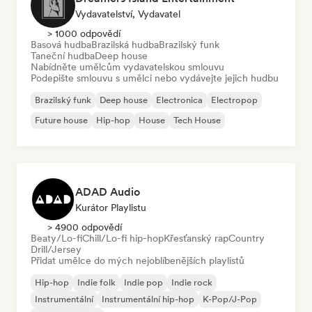
Vydavatelství, Vydavatel
> 1000 odpovědí
Basová hudba
Brazilská hudba
Brazilský funk
Taneční hudba
Deep house
Nabídněte umělcům vydavatelskou smlouvu
Podepište smlouvu s umělci nebo vydávejte jejich hudbu
Brazilský funk
Deep house
Electronica
Electropop
Future house
Hip-hop
House
Tech House
ADAD Audio
Kurátor Playlistu
> 4900 odpovědí
Beaty/Lo-fi
Chill/Lo-fi hip-hop
Křesťanský rap
Country
Drill/Jersey
Přidat umělce do mých nejoblíbenějších playlistů
Hip-hop
Indie folk
Indie pop
Indie rock
Instrumentální
Instrumentální hip-hop
K-Pop/J-Pop