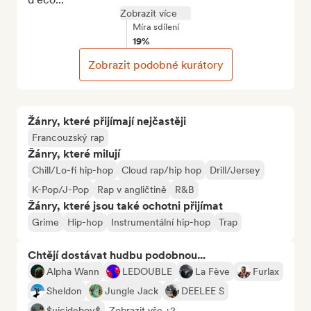
Zobrazit více
Míra sdílení
19%
Zobrazit podobné kurátory
Žánry, které přijímají nejčastěji
Francouzský rap
Žánry, které milují
Chill/Lo-fi hip-hop
Cloud rap/hip hop
Drill/Jersey
K-Pop/J-Pop
Rap v angličtině
R&B
Žánry, které jsou také ochotni přijímat
Grime
Hip-hop
Instrumentální hip-hop
Trap
Chtějí dostávat hudbu podobnou...
Alpha Wann
LEDOUBLE
La Fève
Furlax
Sheldon
Jungle Jack
DEELEE S
$uicideboy$
Zobrazit vše +2