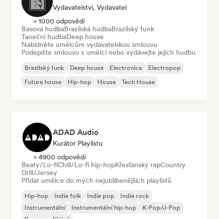
Vydavatelství, Vydavatel
> 1000 odpovědí
Basová hudba
Brazilská hudba
Brazilský funk
Taneční hudba
Deep house
Nabídněte umělcům vydavatelskou smlouvu
Podepište smlouvu s umělci nebo vydávejte jejich hudbu
Brazilský funk
Deep house
Electronica
Electropop
Future house
Hip-hop
House
Tech House
ADAD Audio
Kurátor Playlistu
> 4900 odpovědí
Beaty/Lo-fi
Chill/Lo-fi hip-hop
Křesťanský rap
Country
Drill/Jersey
Přidat umělce do mých nejoblíbenějších playlistů
Hip-hop
Indie folk
Indie pop
Indie rock
Instrumentální
Instrumentální hip-hop
K-Pop/J-Pop