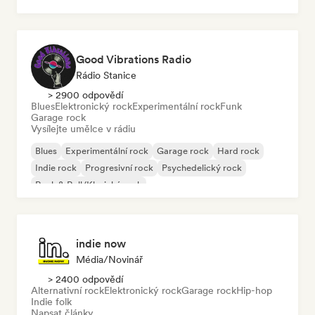
Rap v angličtině
Good Vibrations Radio
Rádio Stanice
> 2900 odpovědí
Blues
Elektronický rock
Experimentální rock
Funk
Garage rock
Vysílejte umělce v rádiu
Blues
Experimentální rock
Garage rock
Hard rock
Indie rock
Progresivní rock
Psychedelický rock
Rock & Roll/Klasický rock
indie now
Média/novinář
> 2400 odpovědí
Alternativní rock
Elektronický rock
Garage rock
Hip-hop
Indie folk
Napsat články