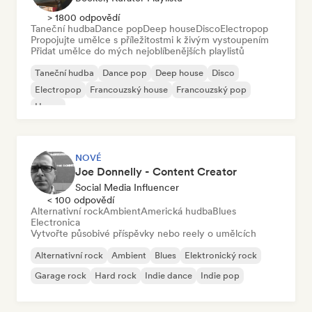
> 1800 odpovědí
Taneční hudba
Dance pop
Deep house
Disco
Electropop
Propojujte umělce s příležitostmi k živým vystoupením
Přidat umělce do mých nejoblíbenějších playlistů
Taneční hudba
Dance pop
Deep house
Disco
Electropop
Francouzský house
Francouzský pop
House
NOVÉ
Joe Donnelly - Content Creator
Social Media Influencer
< 100 odpovědí
Alternativní rock
Ambient
Americká hudba
Blues
Electronica
Vytvořte působivé příspěvky nebo reely o umělcích
Alternativní rock
Ambient
Blues
Elektronický rock
Garage rock
Hard rock
Indie dance
Indie pop