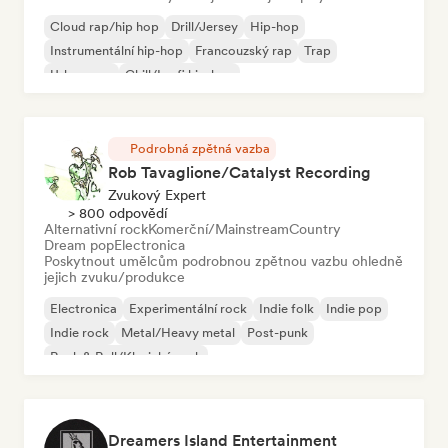
Cloud rap/hip hop
Drill/Jersey
Hip-hop
Instrumentální hip-hop
Francouzský rap
Trap
Urban pop
Chill/Lo-fi hip-hop
Podrobná zpětná vazba
Rob Tavaglione/Catalyst Recording
Zvukový Expert
> 800 odpovědí
Alternativní rock
Komerční/Mainstream
Country
Dream pop
Electronica
Poskytnout umělcům podrobnou zpětnou vazbu ohledně
jejich zvuku/produkce
Electronica
Experimentální rock
Indie folk
Indie pop
Indie rock
Metal/Heavy metal
Post-punk
Rock & Roll/Klasický rock
Dreamers Island Entertainment