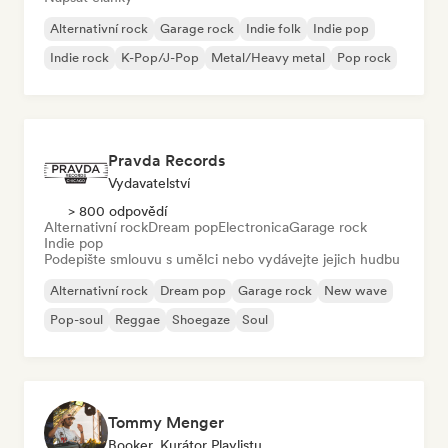
Alternativní rock
Garage rock
Indie folk
Indie pop
Indie rock
K-Pop/J-Pop
Metal/Heavy metal
Pop rock
Pravda Records
Vydavatelství
> 800 odpovědí
Alternativní rock
Dream pop
Electronica
Garage rock
Indie pop
Podepište smlouvu s umělci nebo vydávejte jejich hudbu
Alternativní rock
Dream pop
Garage rock
New wave
Pop-soul
Reggae
Shoegaze
Soul
Tommy Menger
Booker, Kurátor Playlistu