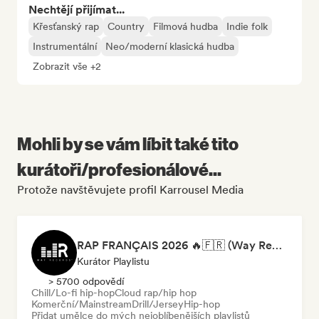
Nechtějí přijímat...
Křesťanský rap
Country
Filmová hudba
Indie folk
Instrumentální
Neo/moderní klasická hudba
Zobrazit vše +2
Mohli by se vám líbit také tito
kurátoři/profesionálové...
Protože navštěvujete profil Karrousel Media
RAP FRANÇAIS 2026 🔥🇫🇷 (Way Records)
Kurátor Playlistu
> 5700 odpovědí
Chill/Lo-fi hip-hop
Cloud rap/hip hop
Komerční/Mainstream
Drill/Jersey
Hip-hop
Přidat umělce do mých nejoblíbenějších playlistů