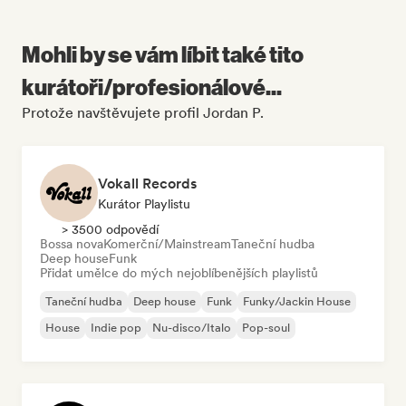
Mohli by se vám líbit také tito
kurátoři/profesionálové...
Protože navštěvujete profil Jordan P.
Vokall Records
Kurátor Playlistu
> 3500 odpovědí
Bossa nova
Komerční/Mainstream
Taneční hudba
Deep house
Funk
Přidat umělce do mých nejoblíbenějších playlistů
Taneční hudba
Deep house
Funk
Funky/Jackin House
House
Indie pop
Nu-disco/Italo
Pop-soul