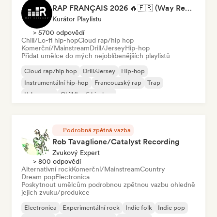
RAP FRANÇAIS 2026 🔥🇫🇷 (Way Records)
Kurátor Playlistu
> 5700 odpovědí
Chill/Lo-fi hip-hop
Cloud rap/hip hop
Komerční/Mainstream
Drill/Jersey
Hip-hop
Přidat umělce do mých nejoblíbenějších playlistů
Cloud rap/hip hop
Drill/Jersey
Hip-hop
Instrumentální hip-hop
Francouzský rap
Trap
Urban pop
Chill/Lo-fi hip-hop
Podrobná zpětná vazba
Rob Tavaglione/Catalyst Recording
Zvukový Expert
> 800 odpovědí
Alternativní rock
Komerční/Mainstream
Country
Dream pop
Electronica
Poskytnout umělcům podrobnou zpětnou vazbu ohledně
jejich zvuku/produkce
Electronica
Experimentální rock
Indie folk
Indie pop