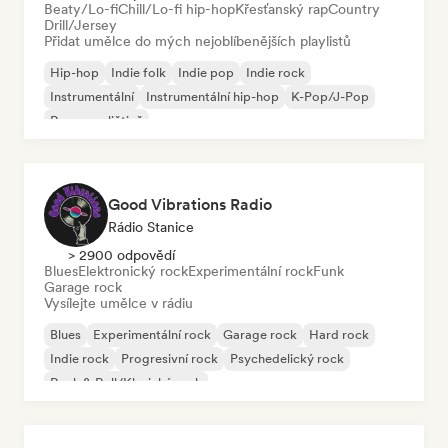
Beaty/Lo-fi
Chill/Lo-fi hip-hop
Křesťanský rap
Country
Drill/Jersey
Přidat umělce do mých nejoblíbenějších playlistů
Hip-hop
Indie folk
Indie pop
Indie rock
Instrumentální
Instrumentální hip-hop
K-Pop/J-Pop
Rap v angličtině
Good Vibrations Radio
Rádio Stanice
> 2900 odpovědí
Blues
Elektronický rock
Experimentální rock
Funk
Garage rock
Vysílejte umělce v rádiu
Blues
Experimentální rock
Garage rock
Hard rock
Indie rock
Progresivní rock
Psychedelický rock
Rock & Roll/Klasický rock