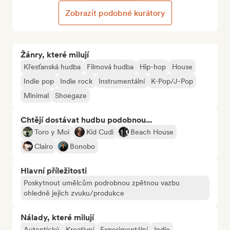
Zobrazit podobné kurátory
Žánry, které milují
Křesťanská hudba
Filmová hudba
Hip-hop
House
Indie pop
Indie rock
Instrumentální
K-Pop/J-Pop
Minimal
Shoegaze
Chtějí dostávat hudbu podobnou...
Toro y Moi
Kid Cudi
Beach House
Clairo
Bonobo
Hlavní příležitosti
Poskytnout umělcům podrobnou zpětnou vazbu
ohledně jejich zvuku/produkce
Nálady, které milují
Autentický
Kreativní
Experimentální
Indie