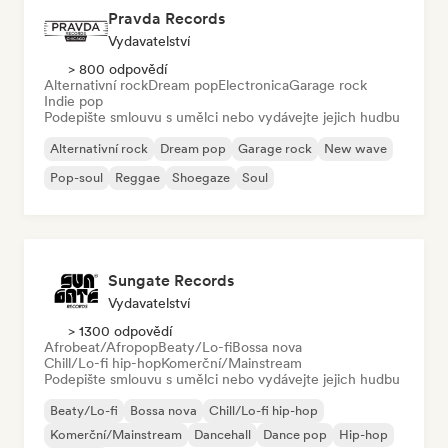
Pravda Records
Vydavatelství
> 800 odpovědí
Alternativní rock
Dream pop
Electronica
Garage rock
Indie pop
Podepište smlouvu s umělci nebo vydávejte jejich hudbu
Alternativní rock
Dream pop
Garage rock
New wave
Pop-soul
Reggae
Shoegaze
Soul
Sungate Records
Vydavatelství
> 1300 odpovědí
Afrobeat/Afropop
Beaty/Lo-fi
Bossa nova
Chill/Lo-fi hip-hop
Komerční/Mainstream
Podepište smlouvu s umělci nebo vydávejte jejich hudbu
Beaty/Lo-fi
Bossa nova
Chill/Lo-fi hip-hop
Komerční/Mainstream
Dancehall
Dance pop
Hip-hop