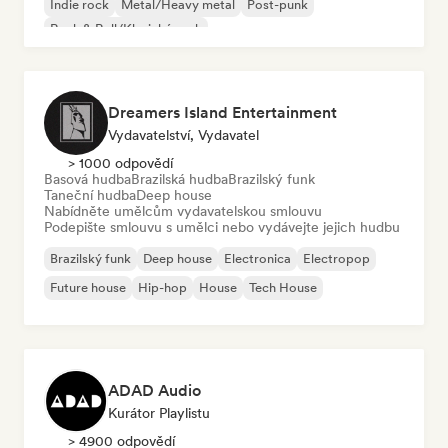
Indie rock
Metal/Heavy metal
Post-punk
Rock & Roll/Klasický rock
Dreamers Island Entertainment
Vydavatelství, Vydavatel
> 1000 odpovědí
Basová hudba
Brazilská hudba
Brazilský funk
Taneční hudba
Deep house
Nabídněte umělcům vydavatelskou smlouvu
Podepište smlouvu s umělci nebo vydávejte jejich hudbu
Brazilský funk
Deep house
Electronica
Electropop
Future house
Hip-hop
House
Tech House
ADAD Audio
Kurátor Playlistu
> 4900 odpovědí