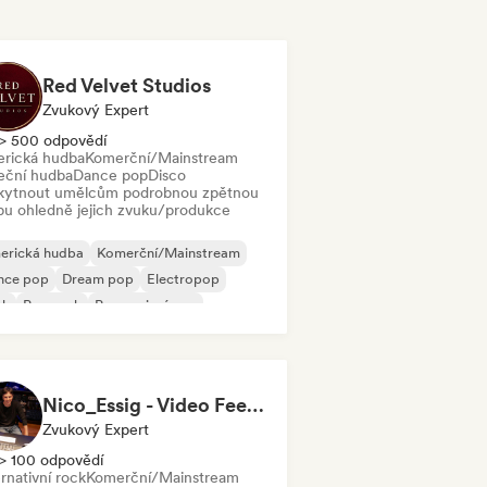
Red Velvet Studios
Zvukový Expert
> 500 odpovědí
rická hudba
Komerční/Mainstream
eční hudba
Dance pop
Disco
kytnout umělcům podrobnou zpětnou
bu ohledně jejich zvuku/produkce
erická hudba
Komerční/Mainstream
nce pop
Dream pop
Electropop
nk
Pop rock
Progresivní pop
Nico_Essig - Video Feedback
Zvukový Expert
> 100 odpovědí
rnativní rock
Komerční/Mainstream