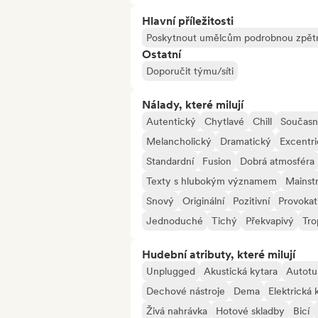
Hlavní příležitosti
Poskytnout umělcům podrobnou zpětn
Ostatní
Doporučit týmu/síti
Nálady, které milují
Autentický
Chytlavé
Chill
Součas
Melancholický
Dramatický
Excentr
Standardní
Fusion
Dobrá atmosféra
Texty s hlubokým významem
Mainst
Snový
Originální
Pozitivní
Provokat
Jednoduché
Tichý
Překvapivý
Tro
Hudební atributy, které milují
Unplugged
Akustická kytara
Autotu
Dechové nástroje
Dema
Elektrická 
Živá nahrávka
Hotové skladby
Bicí