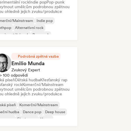
erimentální rock
Indie pop
Pop-punk
kytnout umělcům podrobnou zpětnou
bu ohledně jejich zvuku/produkce
merční/Mainstream
Indie pop
nthpop
Alternativní rock
erimentální rock
Pop-punk
st-punk
Podrobná zpětná vazba
Emilio Munda
Zvukový Expert
> 100 odpovědí
ská píseň
Dětská hudba
Křesťanský rap
sťanský rock
Komerční/Mainstream
kytnout umělcům podrobnou zpětnou
bu ohledně jejich zvuku/produkce
lská píseň
Komerční/Mainstream
neční hudba
Dance pop
Deep house
eam pop
Electropop
House