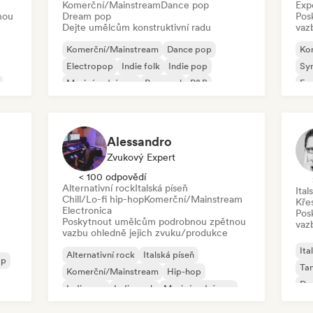
Komerční/Mainstream
Dance pop
Exp
nou
Dream pop
Pos
Dejte umělcům konstruktivní radu
vaz
Komerční/Mainstream
Dance pop
Ko
Electropop
Indie folk
Indie pop
Sy
Mezinárodní pop
Pop-soul
R&B
Exp
Po
Alessandro
Zvukový Expert
< 100 odpovědí
Alternativní rock
Italská píseň
Ital
Chill/Lo-fi hip-hop
Komerční/Mainstream
Kře
Electronica
Pos
Poskytnout umělcům podrobnou zpětnou
vaz
vazbu ohledně jejich zvuku/produkce
Ita
Alternativní rock
Italská píseň
op
Ta
Komerční/Mainstream
Hip-hop
Dr
Indie pop
Indie rock
Mezinárodní pop
R&B