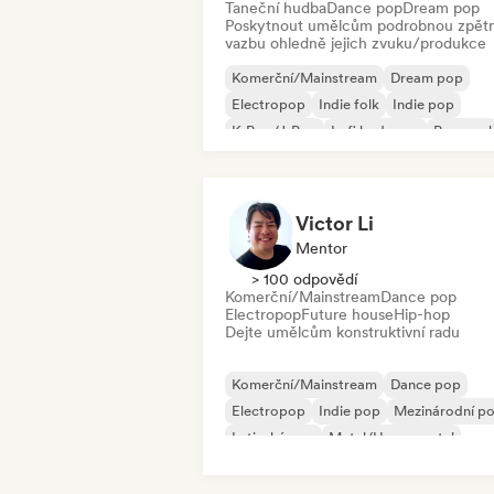
Taneční hudba
Dance pop
Dream pop
Poskytnout umělcům podrobnou zpět
vazbu ohledně jejich zvuku/produkce
Komerční/Mainstream
Dream pop
Electropop
Indie folk
Indie pop
K-Pop/J-Pop
Lofi bedroom
Pop-soul
Victor Li
Mentor
> 100 odpovědí
Komerční/Mainstream
Dance pop
Electropop
Future house
Hip-hop
Dejte umělcům konstruktivní radu
Komerční/Mainstream
Dance pop
Electropop
Indie pop
Mezinárodní p
Latinský pop
Metal/Heavy metal
New wave