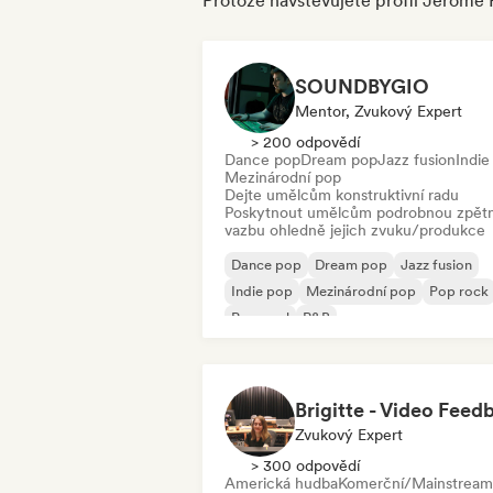
Protože navštěvujete profil Jerome
SOUNDBYGIO
Mentor, Zvukový Expert
> 200 odpovědí
Dance pop
Dream pop
Jazz fusion
Indie
Mezinárodní pop
Dejte umělcům konstruktivní radu
Poskytnout umělcům podrobnou zpět
vazbu ohledně jejich zvuku/produkce
Dance pop
Dream pop
Jazz fusion
Indie pop
Mezinárodní pop
Pop rock
Pop-soul
R&B
Zvukový Expert
> 300 odpovědí
Americká hudba
Komerční/Mainstream