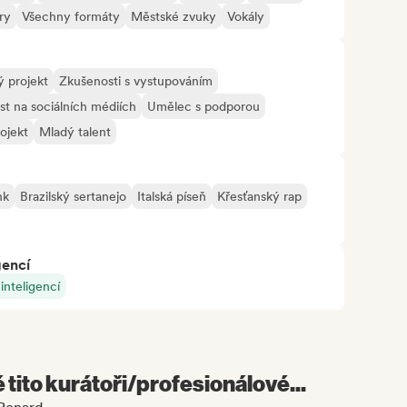
ry
Všechny formáty
Městské zvuky
Vokály
 projekt
Zkušenosti s vystupováním
st na sociálních médiích
Umělec s podporou
ojekt
Mladý talent
nk
Brazilský sertanejo
Italská píseň
Křesťanský rap
gencí
nteligencí
é tito kurátoři/profesionálové...