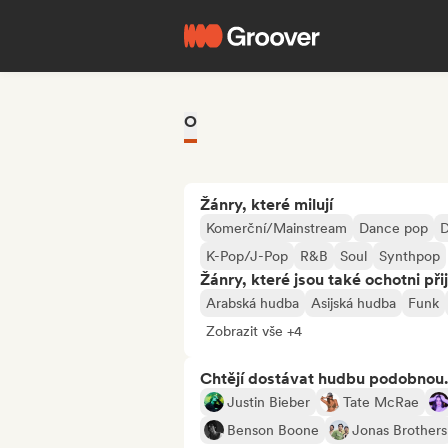
O
Žánry, které milují
Komerční/Mainstream
Dance pop
D
K-Pop/J-Pop
R&B
Soul
Synthpop
Žánry, které jsou také ochotni při
Arabská hudba
Asijská hudba
Funk
Zobrazit vše +4
Chtějí dostávat hudbu podobnou.
Justin Bieber
Tate McRae
Benson Boone
Jonas Brothers