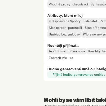
Vhodné pro synchronizaci
Syntezáto
Atributy, které milují
K dispozici na Spotify
Skladatel
Raný
Mezinárodní potenciál
Silná přítomno
Umělec bez smlouvy
Připravovaný pr
Nechtějí přijímat...
Acid house
Bossa nova
Brazilský fu
Zobrazit vše +10
Hudba generovaná umělou inteli
Přijímá hudbu generovanou umělou i
Mohli by se vám líbit tak