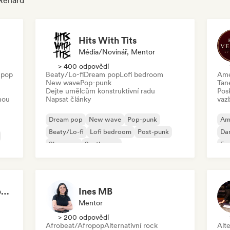
 Renard
Hits With Tits
Média/novinář, Mentor
> 400 odpovědí
 pop
Beaty/Lo-fi
Dream pop
Lofi bedroom
Ame
New wave
Pop-punk
Tan
Dejte umělcům konstruktivní radu
Pos
nou
Napsat články
vaz
Dream pop
New wave
Pop-punk
Am
Beaty/Lo-fi
Lofi bedroom
Post-punk
Da
Shoegaze
Synthwave
Fu
Brigitte - Video Feedback
Ines MB
Mentor
> 200 odpovědí
Afrobeat/Afropop
Alternativní rock
Alte