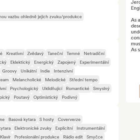
Jer
Engi
ou vazbu ohledně jejich zvuku/produkce
As a
des
und
con
musi
As 
né
Kreativní
Zvědavý
Taneční
Temné
Netradiční
ický
Eklektický
Energický
Zapojený
Experimentální
Groovy
Unikátní
Indie
Intenzivní
ream
Melancholické
Melodické
Střední tempo
ivní
Psychologický
Uklidňující
Romantické
Smyslný
pický
Poutavý
Optimistický
Podivný
ne
Basová kytara
S hosty
Coververze
kytara
Elektronické zvuky
Explicitní
Instrumentální
Klavír
Profesionální produkce
Rádio edit
Smyčce