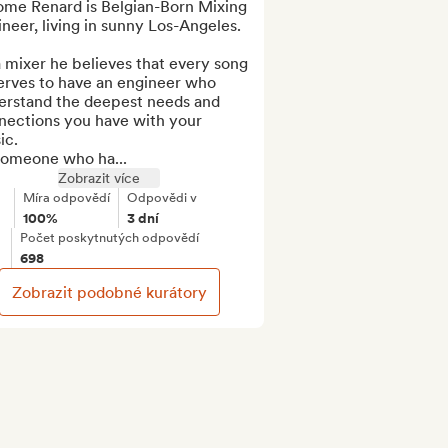
ome Renard is Belgian-Born Mixing 
neer, living in sunny Los-Angeles.

 mixer he believes that every song 
erves to have an engineer who 
erstand the deepest needs and 
nections you have with your 
c.

someone who ha...
Zobrazit více
Míra odpovědí
Odpovědi v
100%
3 dní
Počet poskytnutých odpovědí
698
Zobrazit podobné kurátory