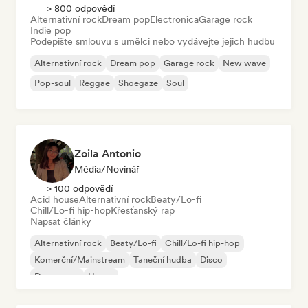
> 800 odpovědí
Alternativní rock
Dream pop
Electronica
Garage rock
Indie pop
Podepište smlouvu s umělci nebo vydávejte jejich hudbu
Alternativní rock
Dream pop
Garage rock
New wave
Pop-soul
Reggae
Shoegaze
Soul
Zoila Antonio
Média/novinář
> 100 odpovědí
Acid house
Alternativní rock
Beaty/Lo-fi
Chill/Lo-fi hip-hop
Křesťanský rap
Napsat články
Alternativní rock
Beaty/Lo-fi
Chill/Lo-fi hip-hop
Komerční/Mainstream
Taneční hudba
Disco
Dream pop
House