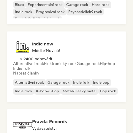
Blues
Experimentální rock
Garage rock
Hard rock
Indie rock
Progresivní rock
Psychedelický rock
Rock & Roll/Klasický rock
indie now
Média/novinář
> 2400 odpovědí
Alternativní rock
Elektronický rock
Garage rock
Hip-hop
Indie folk
Napsat články
Alternativní rock
Garage rock
Indie folk
Indie pop
Indie rock
K-Pop/J-Pop
Metal/Heavy metal
Pop rock
Pravda Records
Vydavatelství