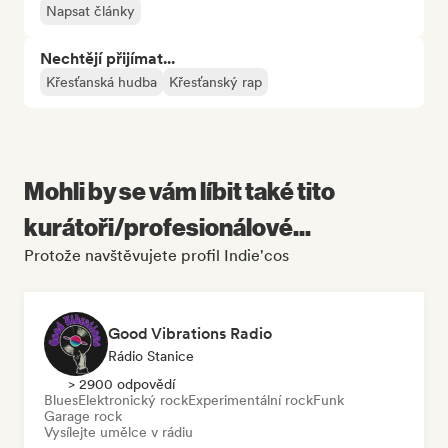
Napsat články
Nechtějí přijímat...
Křesťanská hudba
Křesťanský rap
Mohli by se vám líbit také tito
kurátoři/profesionálové...
Protože navštěvujete profil Indie'cos
Good Vibrations Radio
Rádio Stanice
> 2900 odpovědí
Blues
Elektronický rock
Experimentální rock
Funk
Garage rock
Vysílejte umělce v rádiu