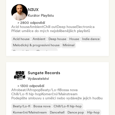
N3UX
Kurátor Playlistu
> 2800 odpovědí
Acid house
Ambient
Chill out
Deep house
Electronica
Přidat umělce do mých nejoblíbenějších playlistů
Acid house
Ambient
Deep house
House
Indie dance
Melodický & progresivní house
Minimal
Organic House/Downtempo
Sungate Records
Vydavatelství
> 1300 odpovědí
Afrobeat/Afropop
Beaty/Lo-fi
Bossa nova
Chill/Lo-fi hip-hop
Komerční/Mainstream
Podepište smlouvu s umělci nebo vydávejte jejich hudbu
Beaty/Lo-fi
Bossa nova
Chill/Lo-fi hip-hop
Komerční/Mainstream
Dancehall
Dance pop
Hip-hop