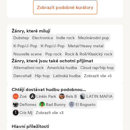
Zobrazit podobné kurátory
Žánry, které milují
Dubstep
Electronica
Indie rock
Mezinárodní pop
K-Pop/J-Pop
K-Pop/J-Pop
Metal/Heavy metal
Nouvelle scene
Pop rock
Rock & Roll/Klasický rock
Žánry, které jsou také ochotni přijímat
Alternativní rock
Americká hudba
Cloud rap/hip hop
Dancehall
Hip-hop
Latinská hudba
Zobrazit vše +5
Chtějí dostávat hudbu podobnou...
Zoé
Linkin Park
Rels B
LATIN MAFIA
Deftones
Bad Bunny
El Bogueto
Cris Mj
Zobrazit vše +3
Hlavní příležitosti