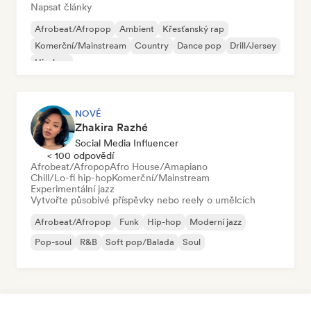
Napsat články
Afrobeat/Afropop
Ambient
Křesťanský rap
Komerční/Mainstream
Country
Dance pop
Drill/Jersey
Hip-hop
NOVÉ
Zhakira Razhé
Social Media Influencer
< 100 odpovědí
Afrobeat/Afropop
Afro House/Amapiano
Chill/Lo-fi hip-hop
Komerční/Mainstream
Experimentální jazz
Vytvořte působivé příspěvky nebo reely o umělcích
Afrobeat/Afropop
Funk
Hip-hop
Moderní jazz
Pop-soul
R&B
Soft pop/Balada
Soul