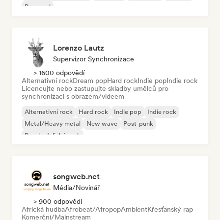
Pop-soul
Lorenzo Lautz
Supervizor Synchronizace
> 1600 odpovědí
Alternativní rock
Dream pop
Hard rock
Indie pop
Indie rock
Licencujte nebo zastupujte skladby umělců pro
synchronizaci s obrazem/videem
Alternativní rock
Hard rock
Indie pop
Indie rock
Metal/Heavy metal
New wave
Post-punk
Psychedelický rock
songweb.net
Média/novinář
> 900 odpovědí
Africká hudba
Afrobeat/Afropop
Ambient
Křesťanský rap
Komerční/Mainstream