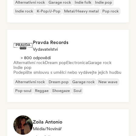
Alternativní rock
Garage rock
Indie folk
Indie pop
Indie rock
K-Pop/J-Pop
Metal/Heavy metal
Pop rock
Pravda Records
Vydavatelství
> 800 odpovědí
Alternativní rock
Dream pop
Electronica
Garage rock
Indie pop
Podepište smlouvu s umělci nebo vydávejte jejich hudbu
Alternativní rock
Dream pop
Garage rock
New wave
Pop-soul
Reggae
Shoegaze
Soul
Zoila Antonio
Média/novinář