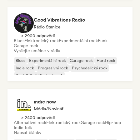
Good Vibrations Radio
Rádio Stanice
> 2900 odpovědí
Blues
Elektronický rock
Experimentální rock
Funk
Garage rock
Vysílejte umělce v rádiu
Blues
Experimentální rock
Garage rock
Hard rock
Indie rock
Progresivní rock
Psychedelický rock
Rock & Roll/Klasický rock
indie now
Média/novinář
> 2400 odpovědí
Alternativní rock
Elektronický rock
Garage rock
Hip-hop
Indie folk
Napsat články