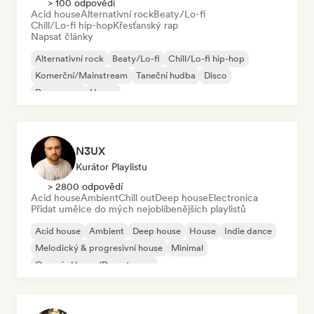
> 100 odpovědí
Acid house
Alternativní rock
Beaty/Lo-fi
Chill/Lo-fi hip-hop
Křesťanský rap
Napsat články
Alternativní rock
Beaty/Lo-fi
Chill/Lo-fi hip-hop
Komerční/Mainstream
Taneční hudba
Disco
Dream pop
House
N3UX
Kurátor Playlistu
> 2800 odpovědí
Acid house
Ambient
Chill out
Deep house
Electronica
Přidat umělce do mých nejoblíbenějších playlistů
Acid house
Ambient
Deep house
House
Indie dance
Melodický & progresivní house
Minimal
Organic House/Downtempo