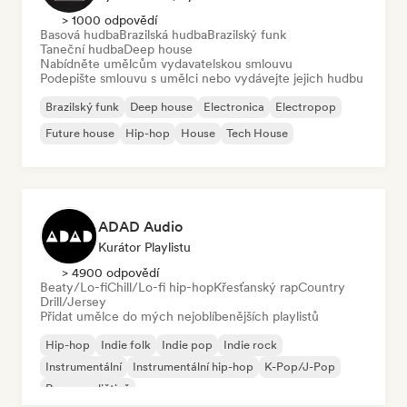
> 1000 odpovědí
Basová hudba
Brazilská hudba
Brazilský funk
Taneční hudba
Deep house
Nabídněte umělcům vydavatelskou smlouvu
Podepište smlouvu s umělci nebo vydávejte jejich hudbu
Brazilský funk
Deep house
Electronica
Electropop
Future house
Hip-hop
House
Tech House
ADAD Audio
Kurátor Playlistu
> 4900 odpovědí
Beaty/Lo-fi
Chill/Lo-fi hip-hop
Křesťanský rap
Country
Drill/Jersey
Přidat umělce do mých nejoblíbenějších playlistů
Hip-hop
Indie folk
Indie pop
Indie rock
Instrumentální
Instrumentální hip-hop
K-Pop/J-Pop
Rap v angličtině