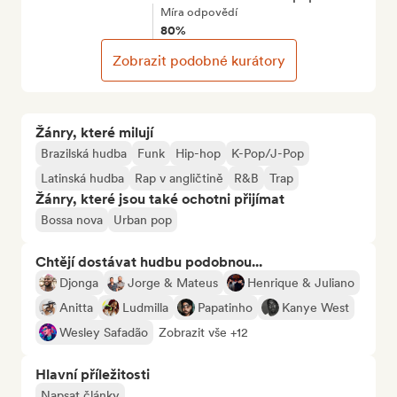
Míra odpovědí
80%
Zobrazit podobné kurátory
Žánry, které milují
Brazilská hudba
Funk
Hip-hop
K-Pop/J-Pop
Latinská hudba
Rap v angličtině
R&B
Trap
Žánry, které jsou také ochotni přijímat
Bossa nova
Urban pop
Chtějí dostávat hudbu podobnou...
Djonga
Jorge & Mateus
Henrique & Juliano
Anitta
Ludmilla
Papatinho
Kanye West
Wesley Safadão
Zobrazit vše +12
Hlavní příležitosti
Napsat články