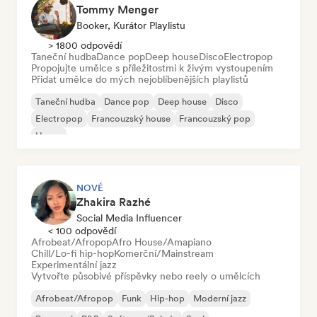
Tommy Menger
Booker, Kurátor Playlistu
> 1800 odpovědí
Taneční hudba
Dance pop
Deep house
Disco
Electropop
Propojujte umělce s příležitostmi k živým vystoupením
Přidat umělce do mých nejoblíbenějších playlistů
Taneční hudba
Dance pop
Deep house
Disco
Electropop
Francouzský house
Francouzský pop
House
NOVÉ
Zhakira Razhé
Social Media Influencer
< 100 odpovědí
Afrobeat/Afropop
Afro House/Amapiano
Chill/Lo-fi hip-hop
Komerční/Mainstream
Experimentální jazz
Vytvořte působivé příspěvky nebo reely o umělcích
Afrobeat/Afropop
Funk
Hip-hop
Moderní jazz