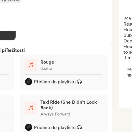
249 
Résu
Hous
publ
Dee
Hous
říležitosti
to s
it m
Rouge
dextra
Mí
1
Přidáno do playlistu
Taxi Ride (She Didn't Look
Back)
Always Forward
Přidáno do playlistu