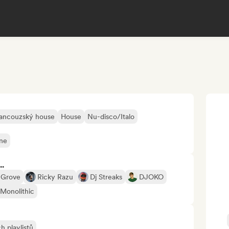
ancouzský house
House
Nu-disco/Italo
ine
..
 Grove
Ricky Razu
Dj Streaks
DJOKO
Monolithic
h playlistů