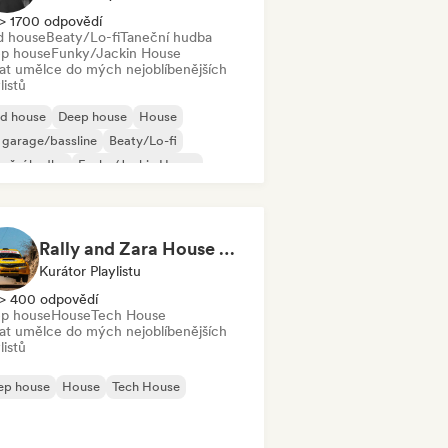
> 1700 odpovědí
d house
Beaty/Lo-fi
Taneční hudba
p house
Funky/Jackin House
dat umělce do mých nejoblíbenějších
listů
id house
Deep house
House
garage/bassline
Beaty/Lo-fi
neční hudba
Funky/Jackin House
nimal
Rally and Zara House 🏎️ (by Business House Playlists)
Kurátor Playlistu
> 400 odpovědí
p house
House
Tech House
dat umělce do mých nejoblíbenějších
listů
ep house
House
Tech House