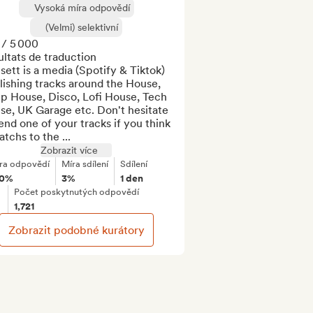
Vysoká míra odpovědí
(Velmi) selektivní
/ 5 000

ltats de traduction

ett is a media (Spotify & Tiktok) 
ishing tracks around the House, 
p House, Disco, Lofi House, Tech 
e, UK Garage etc. Don't hesitate 
end one of your tracks if you think 
atchs to the ...
Zobrazit více
ra odpovědí
Míra sdílení
Sdílení
00%
3%
1 den
Počet poskytnutých odpovědí
1,721
Zobrazit podobné kurátory