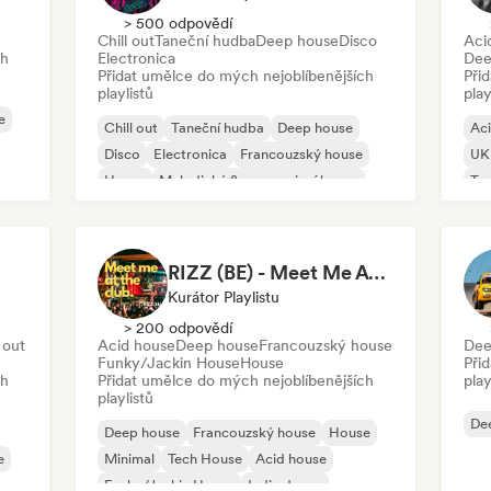
> 500 odpovědí
Chill out
Taneční hudba
Deep house
Disco
Aci
ch
Electronica
Dee
Přidat umělce do mých nejoblíbenějších
Při
playlistů
play
e
Chill out
Taneční hudba
Deep house
Ac
Disco
Electronica
Francouzský house
UK 
House
Melodický & progresivní house
Ta
Mi
RIZZ (BE) - Meet Me At The Club
Kurátor Playlistu
> 200 odpovědí
 out
Acid house
Deep house
Francouzský house
Dee
Funky/Jackin House
House
Při
ch
Přidat umělce do mých nejoblíbenějších
play
playlistů
De
Deep house
Francouzský house
House
e
Minimal
Tech House
Acid house
Funky/Jackin House
Indie dance