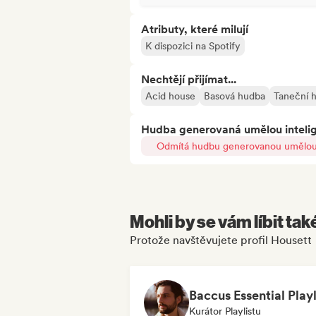
Atributy, které milují
K dispozici na Spotify
Nechtějí přijímat...
Acid house
Basová hudba
Taneční 
Hudba generovaná umělou inteli
Odmítá hudbu generovanou umělou 
Mohli by se vám líbit tak
Protože navštěvujete profil Housett
Baccus Essential Playl
Kurátor Playlistu