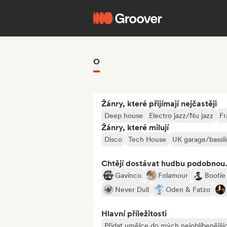
O
Žánry, které přijímají nejčastěji
Deep house
Electro jazz/Nu jazz
Fr
Žánry, které milují
Disco
Tech House
UK garage/bassl
Chtějí dostávat hudbu podobnou.
Gavinco
Folamour
Bootie
Never Dull
Oden & Fatzo
Hlavní příležitosti
Přidat umělce do mých nejoblíbenějšíc