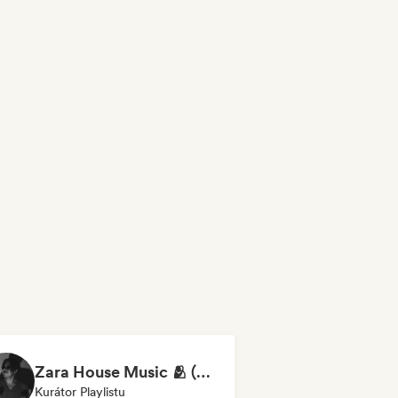
Zara House Music 🫂 (by Jasiel Reynoso)
Kurátor Playlistu