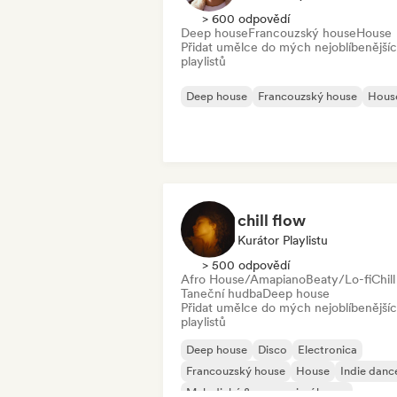
> 600 odpovědí
Deep house
Francouzský house
House
Přidat umělce do mých nejoblíbenější
playlistů
Deep house
Francouzský house
Hous
chill flow
Kurátor Playlistu
> 500 odpovědí
Afro House/Amapiano
Beaty/Lo-fi
Chill
Taneční hudba
Deep house
Přidat umělce do mých nejoblíbenější
playlistů
Deep house
Disco
Electronica
Francouzský house
House
Indie danc
Melodický & progresivní house