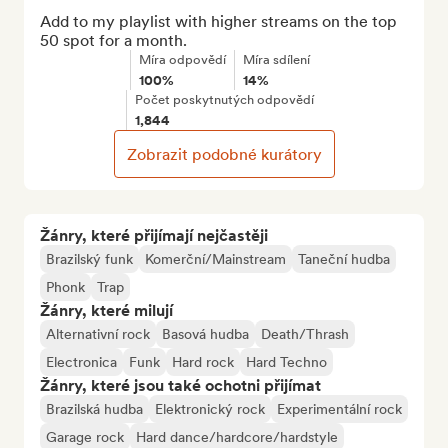
Add to my playlist with higher streams on the top 
50 spot for a month.
Míra odpovědí
Míra sdílení
100%
14%
Počet poskytnutých odpovědí
1,844
Zobrazit podobné kurátory
Žánry, které přijímají nejčastěji
Brazilský funk
Komerční/Mainstream
Taneční hudba
Phonk
Trap
Žánry, které milují
Alternativní rock
Basová hudba
Death/Thrash
Electronica
Funk
Hard rock
Hard Techno
Žánry, které jsou také ochotni přijímat
Brazilská hudba
Elektronický rock
Experimentální rock
Garage rock
Hard dance/hardcore/hardstyle