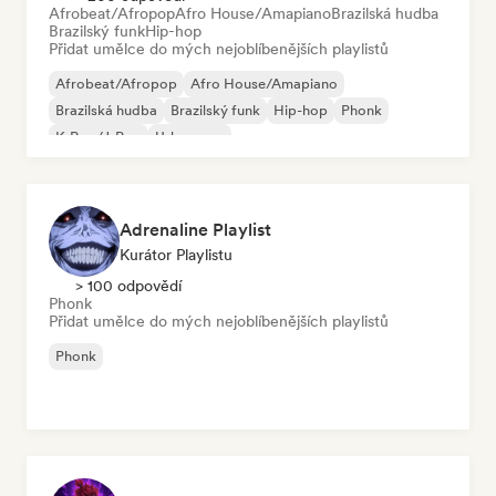
Afrobeat/Afropop
Afro House/Amapiano
Brazilská hudba
Brazilský funk
Hip-hop
Přidat umělce do mých nejoblíbenějších playlistů
Afrobeat/Afropop
Afro House/Amapiano
Brazilská hudba
Brazilský funk
Hip-hop
Phonk
K-Pop/J-Pop
Urban pop
Adrenaline Playlist
Kurátor Playlistu
> 100 odpovědí
Phonk
Přidat umělce do mých nejoblíbenějších playlistů
Phonk