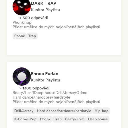
DARK TRAP
Kurátor Playlistu
> 300 odpovědí
Phonk
Trap
Přidat umělce do mých nejoblíbenějších playlistů
Phonk
Trap
Enrico Furlan
Kurátor Playlistu
> 1300 odpovědí
Beaty/Lo-fi
Deep house
Drill/Jersey
Grime
Hard dance/hardcore/hardstyle
Přidat umělce do mých nejoblíbenějších playlistů
Drill/Jersey
Hard dance/hardcore/hardstyle
Hip-hop
K-Pop/J-Pop
Phonk
Trap
Beaty/Lo-fi
Deep house