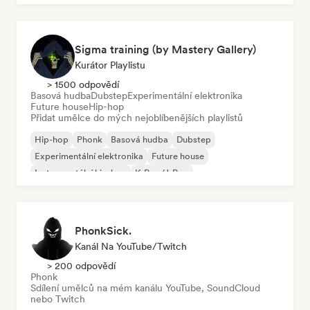
Sigma training (by Mastery Gallery)
Kurátor Playlistu
> 1500 odpovědí
Basová hudba
Dubstep
Experimentální elektronika
Future house
Hip-hop
Přidat umělce do mých nejoblíbenějších playlistů
Hip-hop
Phonk
Basová hudba
Dubstep
Experimentální elektronika
Future house
Instrumentální hip-hop
K-Pop/J-Pop
PhonkSick.
Kanál Na YouTube/Twitch
> 200 odpovědí
Phonk
Sdílení umělců na mém kanálu YouTube, SoundCloud
nebo Twitch