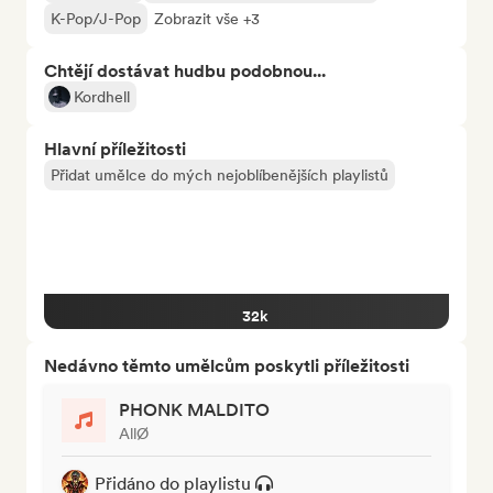
K-Pop/J-Pop
Zobrazit vše +3
Chtějí dostávat hudbu podobnou...
Kordhell
Hlavní příležitosti
Přidat umělce do mých nejoblíbenějších playlistů
32k
Nedávno těmto umělcům poskytli příležitosti
PHONK MALDITO
AllØ
Přidáno do playlistu