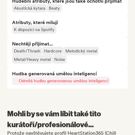
Hudební atributy, které jsou také ochotni přijímat
Akustická kytara
Beaty
Atributy, které milují
K dispozici na Spotify
Nechtějí přijímat...
Death/Thrash
Hardcore
Melodický metal
Metal/Heavy metal
Noise
Hudba generovaná umělou inteligencí
Odmítá hudbu generovanou umělou inteligencí
Mohli by se vám líbit také tito
kurátoři/profesionálové...
Protože navštěvujete profil HeartStation365 (Chill