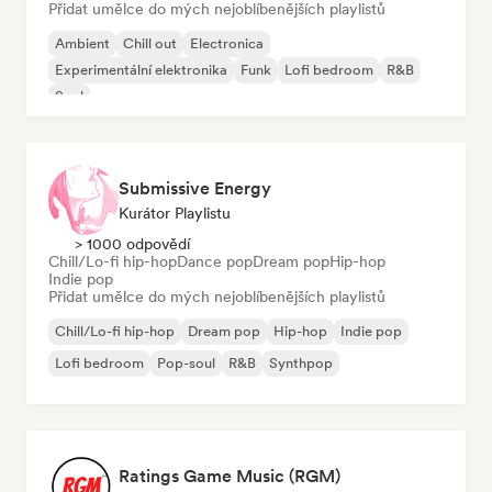
Přidat umělce do mých nejoblíbenějších playlistů
Ambient
Chill out
Electronica
Experimentální elektronika
Funk
Lofi bedroom
R&B
Soul
Submissive Energy
Kurátor Playlistu
> 1000 odpovědí
Chill/Lo-fi hip-hop
Dance pop
Dream pop
Hip-hop
Indie pop
Přidat umělce do mých nejoblíbenějších playlistů
Chill/Lo-fi hip-hop
Dream pop
Hip-hop
Indie pop
Lofi bedroom
Pop-soul
R&B
Synthpop
Ratings Game Music (RGM)