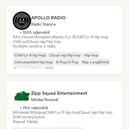
APOLLO RADIO
Rádio Stanice
> 1500 odpovědí
Afro House/Amapiano
Beaty/Lo-fi
Chill/Lo-fi hip-hop
Chill out
Cloud rap/hip hop
Vysílejte umělce v rádiu
Chill/Lo-fi hip-hop
Cloud rap/hip hop
Hip-hop
Instrumentální hip-hop
K-Pop/J-Pop
Rap v angličtině
Francouzský rap
R&B
Zipp Squad Entertainment
Média/novinář
> 700 odpovědí
Afrobeat/Afropop
Chill/Lo-fi hip-hop
Cloud rap/hip hop
Drill/Jersey
Grime
Napsat články