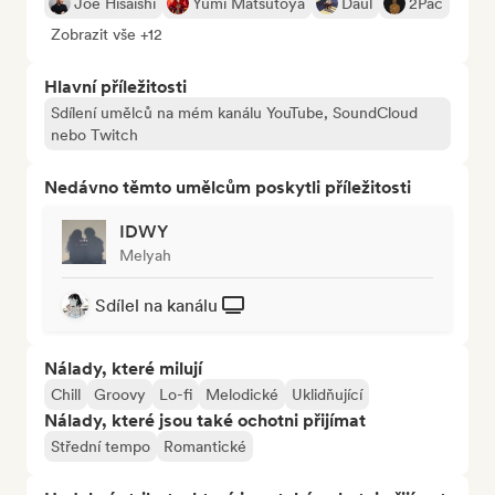
Joe Hisaishi
Yumi Matsutoya
Daul
2Pac
Zobrazit vše +12
Hlavní příležitosti
Sdílení umělců na mém kanálu YouTube, SoundCloud
nebo Twitch
Nedávno těmto umělcům poskytli příležitosti
IDWY
Melyah
Sdílel na kanálu
Nálady, které milují
Chill
Groovy
Lo-fi
Melodické
Uklidňující
Nálady, které jsou také ochotni přijímat
Střední tempo
Romantické