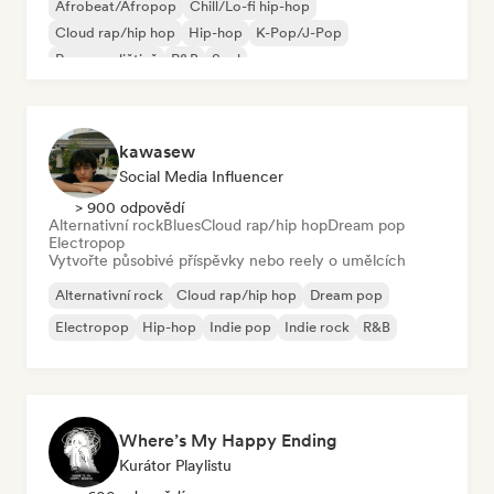
Afrobeat/Afropop
Chill/Lo-fi hip-hop
Cloud rap/hip hop
Hip-hop
K-Pop/J-Pop
Rap v angličtině
R&B
Soul
kawasew
Social Media Influencer
> 900 odpovědí
Alternativní rock
Blues
Cloud rap/hip hop
Dream pop
Electropop
Vytvořte působivé příspěvky nebo reely o umělcích
Alternativní rock
Cloud rap/hip hop
Dream pop
Electropop
Hip-hop
Indie pop
Indie rock
R&B
Where’s My Happy Ending
Kurátor Playlistu