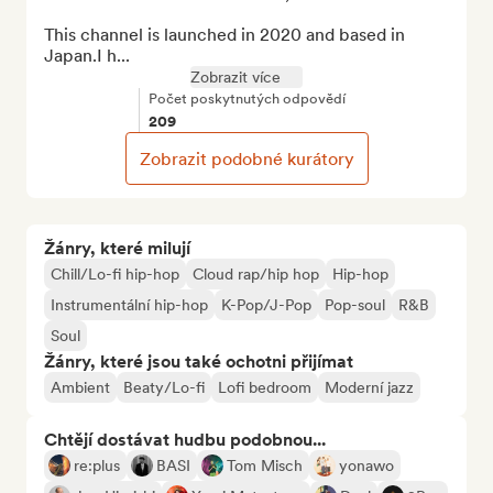
This channel is launched in 2020 and based in 
Japan.I h...
Zobrazit více
Počet poskytnutých odpovědí
209
Zobrazit podobné kurátory
Žánry, které milují
Chill/Lo-fi hip-hop
Cloud rap/hip hop
Hip-hop
Instrumentální hip-hop
K-Pop/J-Pop
Pop-soul
R&B
Soul
Žánry, které jsou také ochotni přijímat
Ambient
Beaty/Lo-fi
Lofi bedroom
Moderní jazz
Chtějí dostávat hudbu podobnou...
re:plus
BASI
Tom Misch
yonawo