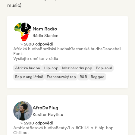
music)
Nam Radio
Rádio Stanice
> 5800 odpovědí
Africká hudba
Brazilská hudba
Křesťanská hudba
Dancehall
Funk
Vysílejte umělce v rádiu
Africká hudba
Hip-hop
Mezinárodní pop
Pop-soul
Rap v angličtině
Francouzský rap
R&B
Reggae
AfroDaPlug
Kurátor Playlistu
> 5900 odpovědí
Ambient
Basová hudba
Beaty/Lo-fi
Chill/Lo-fi hip-hop
Chill out