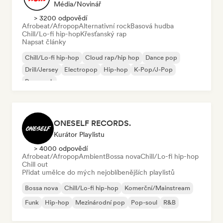
Média/novinář
> 3200 odpovědí
Afrobeat/Afropop
Alternativní rock
Basová hudba
Chill/Lo-fi hip-hop
Křesťanský rap
Napsat články
Chill/Lo-fi hip-hop
Cloud rap/hip hop
Dance pop
Drill/Jersey
Electropop
Hip-hop
K-Pop/J-Pop
Pop-punk
ONESELF RECORDS.
Kurátor Playlistu
> 4000 odpovědí
Afrobeat/Afropop
Ambient
Bossa nova
Chill/Lo-fi hip-hop
Chill out
Přidat umělce do mých nejoblíbenějších playlistů
Bossa nova
Chill/Lo-fi hip-hop
Komerční/Mainstream
Funk
Hip-hop
Mezinárodní pop
Pop-soul
R&B