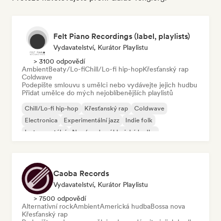
Felt Piano Recordings (label, playlists)
Vydavatelství, Kurátor Playlistu
> 3100 odpovědí
Ambient
Beaty/Lo-fi
Chill/Lo-fi hip-hop
Křesťanský rap
Coldwave
Podepište smlouvu s umělci nebo vydávejte jejich hudbu
Přidat umělce do mých nejoblíbenějších playlistů
Chill/Lo-fi hip-hop
Křesťanský rap
Coldwave
Electronica
Experimentální jazz
Indie folk
Instrumentální
Neo/moderní klasická hudba
Caoba Records
Vydavatelství, Kurátor Playlistu
> 7500 odpovědí
Alternativní rock
Ambient
Americká hudba
Bossa nova
Křesťanský rap