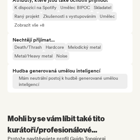
Atributy, které jsou také ochotni přijmout
K dispozici na Spotify
Umělec BIPOC
Skladatel
Raný projekt
Zkušenosti s vystupováním
Umělec
Zobrazit vše +8
Nechtějí přijímat...
Death/Thrash
Hardcore
Melodický metal
Metal/Heavy metal
Noise
Hudba generovaná umělou inteligencí
Mám neutrální postoj k hudbě generované umělou
inteligencí
Mohli by se vám líbit také tito
kurátoři/profesionálové...
Protože navštěvujete profil Guido Tongiorgi