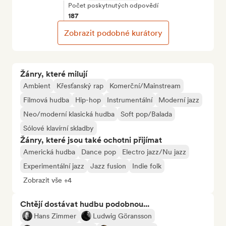
Počet poskytnutých odpovědí
187
Zobrazit podobné kurátory
Žánry, které milují
Ambient
Křesťanský rap
Komerční/Mainstream
Filmová hudba
Hip-hop
Instrumentální
Moderní jazz
Neo/moderní klasická hudba
Soft pop/Balada
Sólové klavírní skladby
Žánry, které jsou také ochotni přijímat
Americká hudba
Dance pop
Electro jazz/Nu jazz
Experimentální jazz
Jazz fusion
Indie folk
Zobrazit vše +4
Chtějí dostávat hudbu podobnou...
Hans Zimmer
Ludwig Göransson