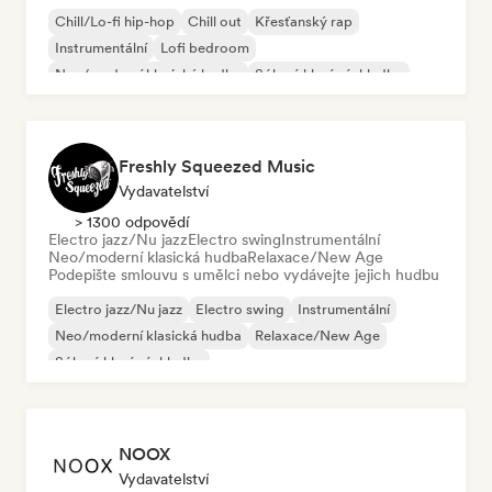
Chill/Lo-fi hip-hop
Chill out
Křesťanský rap
Instrumentální
Lofi bedroom
Neo/moderní klasická hudba
Sólové klavírní skladby
Dream pop
Freshly Squeezed Music
Vydavatelství
> 1300 odpovědí
Electro jazz/Nu jazz
Electro swing
Instrumentální
Neo/moderní klasická hudba
Relaxace/New Age
Podepište smlouvu s umělci nebo vydávejte jejich hudbu
Electro jazz/Nu jazz
Electro swing
Instrumentální
Neo/moderní klasická hudba
Relaxace/New Age
Sólové klavírní skladby
NOOX
Vydavatelství