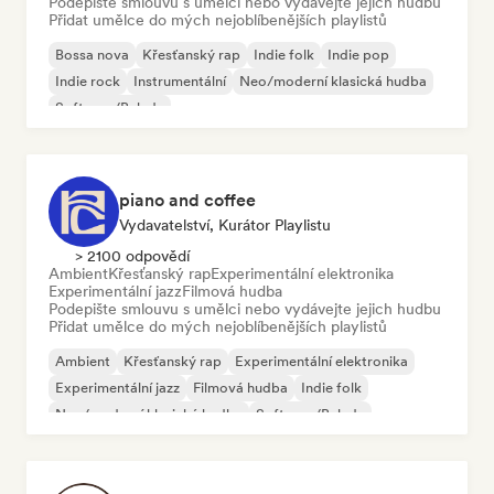
Podepište smlouvu s umělci nebo vydávejte jejich hudbu
Přidat umělce do mých nejoblíbenějších playlistů
Bossa nova
Křesťanský rap
Indie folk
Indie pop
Indie rock
Instrumentální
Neo/moderní klasická hudba
Soft pop/Balada
piano and coffee
Vydavatelství, Kurátor Playlistu
> 2100 odpovědí
Ambient
Křesťanský rap
Experimentální elektronika
Experimentální jazz
Filmová hudba
Podepište smlouvu s umělci nebo vydávejte jejich hudbu
Přidat umělce do mých nejoblíbenějších playlistů
Ambient
Křesťanský rap
Experimentální elektronika
Experimentální jazz
Filmová hudba
Indie folk
Neo/moderní klasická hudba
Soft pop/Balada