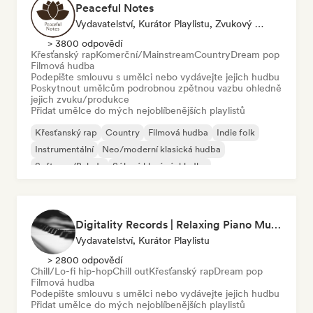
Peaceful Notes
Vydavatelství, Kurátor Playlistu, Zvukový Expert
> 3800 odpovědí
Křesťanský rap
Komerční/Mainstream
Country
Dream pop
Filmová hudba
Podepište smlouvu s umělci nebo vydávejte jejich hudbu
Poskytnout umělcům podrobnou zpětnou vazbu ohledně
jejich zvuku/produkce
Přidat umělce do mých nejoblíbenějších playlistů
Křesťanský rap
Country
Filmová hudba
Indie folk
Instrumentální
Neo/moderní klasická hudba
Soft pop/Balada
Sólové klavírní skladby
Digitality Records | Relaxing Piano Music
Vydavatelství, Kurátor Playlistu
> 2800 odpovědí
Chill/Lo-fi hip-hop
Chill out
Křesťanský rap
Dream pop
Filmová hudba
Podepište smlouvu s umělci nebo vydávejte jejich hudbu
Přidat umělce do mých nejoblíbenějších playlistů