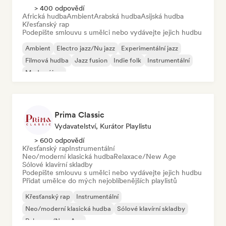
> 400 odpovědí
Africká hudba
Ambient
Arabská hudba
Asijská hudba
Křesťanský rap
Podepište smlouvu s umělci nebo vydávejte jejich hudbu
Ambient
Electro jazz/Nu jazz
Experimentální jazz
Filmová hudba
Jazz fusion
Indie folk
Instrumentální
Moderní jazz
Prima Classic
Vydavatelství, Kurátor Playlistu
> 600 odpovědí
Křesťanský rap
Instrumentální
Neo/moderní klasická hudba
Relaxace/New Age
Sólové klavírní skladby
Podepište smlouvu s umělci nebo vydávejte jejich hudbu
Přidat umělce do mých nejoblíbenějších playlistů
Křesťanský rap
Instrumentální
Neo/moderní klasická hudba
Sólové klavírní skladby
Relaxace/New Age