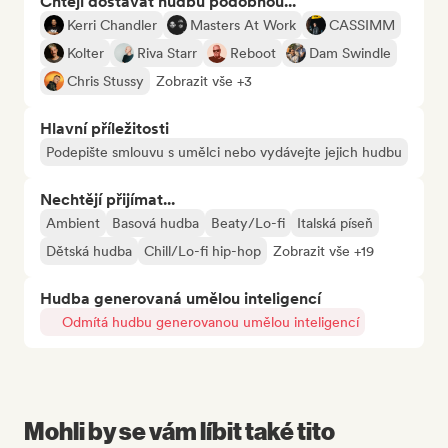
Chtějí dostávat hudbu podobnou...
Kerri Chandler
Masters At Work
CASSIMM
Kolter
Riva Starr
Reboot
Dam Swindle
Chris Stussy
Zobrazit vše +3
Hlavní příležitosti
Podepište smlouvu s umělci nebo vydávejte jejich hudbu
Nechtějí přijímat...
Ambient
Basová hudba
Beaty/Lo-fi
Italská píseň
Dětská hudba
Chill/Lo-fi hip-hop
Zobrazit vše +19
Hudba generovaná umělou inteligencí
Odmítá hudbu generovanou umělou inteligencí
Mohli by se vám líbit také tito