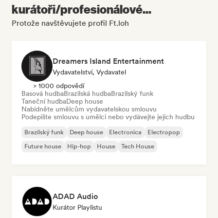
kurátoři/profesionálové...
Protože navštěvujete profil Ft.loh
Dreamers Island Entertainment
Vydavatelství, Vydavatel
> 1000 odpovědí
Basová hudba
Brazilská hudba
Brazilský funk
Taneční hudba
Deep house
Nabídněte umělcům vydavatelskou smlouvu
Podepište smlouvu s umělci nebo vydávejte jejich hudbu
Brazilský funk
Deep house
Electronica
Electropop
Future house
Hip-hop
House
Tech House
ADAD Audio
Kurátor Playlistu