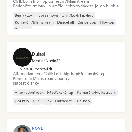
Chill/Lo-fi hip-hop
Komerční/Mainstream
Podepište smlouvu s umělci nebo vydávejte jejich hudbu
Beaty/Lo-fi
Bossa nova
Chill/Lo-fi hip-hop
Komerční/Mainstream
Dancehall
Dance pop
Hip-hop
Pop-soul
Dulaxi
Média/novinář
> 3000 odpovědí
Alternativní rock
Chill/Lo-fi hip-hop
Křesťanský rap
Komerční/Mainstream
Country
Napsat články
Alternativní rock
Křesťanský rap
Komerční/Mainstream
Country
Dub
Funk
Hardcore
Hip-hop
NOVÉ