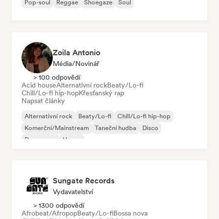
Pop-soul
Reggae
Shoegaze
Soul
Zoila Antonio
Média/novinář
> 100 odpovědí
Acid house
Alternativní rock
Beaty/Lo-fi
Chill/Lo-fi hip-hop
Křesťanský rap
Napsat články
Alternativní rock
Beaty/Lo-fi
Chill/Lo-fi hip-hop
Komerční/Mainstream
Taneční hudba
Disco
Dream pop
House
Sungate Records
Vydavatelství
> 1300 odpovědí
Afrobeat/Afropop
Beaty/Lo-fi
Bossa nova