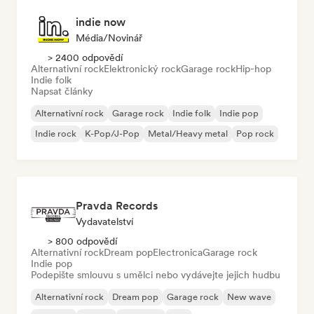
indie now
Média/novinář
> 2400 odpovědí
Alternativní rock
Elektronický rock
Garage rock
Hip-hop
Indie folk
Napsat články
Alternativní rock
Garage rock
Indie folk
Indie pop
Indie rock
K-Pop/J-Pop
Metal/Heavy metal
Pop rock
Pravda Records
Vydavatelství
> 800 odpovědí
Alternativní rock
Dream pop
Electronica
Garage rock
Indie pop
Podepište smlouvu s umělci nebo vydávejte jejich hudbu
Alternativní rock
Dream pop
Garage rock
New wave