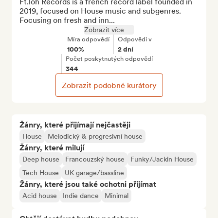
Ft.loh Records is a french record label founded in 
2019, focused on House music and subgenres.

Focusing on fresh and inn...
Zobrazit více
Míra odpovědí
Odpovědi v
100%
2 dní
Počet poskytnutých odpovědí
344
Zobrazit podobné kurátory
Žánry, které přijímají nejčastěji
House
Melodický & progresivní house
Žánry, které milují
Deep house
Francouzský house
Funky/Jackin House
Tech House
UK garage/bassline
Žánry, které jsou také ochotni přijímat
Acid house
Indie dance
Minimal