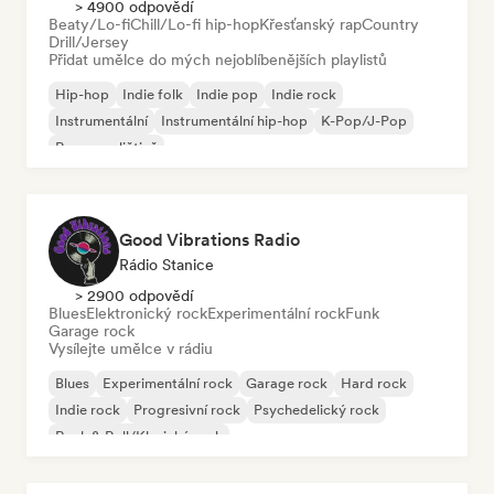
> 4900 odpovědí
Beaty/Lo-fi
Chill/Lo-fi hip-hop
Křesťanský rap
Country
Drill/Jersey
Přidat umělce do mých nejoblíbenějších playlistů
Hip-hop
Indie folk
Indie pop
Indie rock
Instrumentální
Instrumentální hip-hop
K-Pop/J-Pop
Rap v angličtině
Good Vibrations Radio
Rádio Stanice
> 2900 odpovědí
Blues
Elektronický rock
Experimentální rock
Funk
Garage rock
Vysílejte umělce v rádiu
Blues
Experimentální rock
Garage rock
Hard rock
Indie rock
Progresivní rock
Psychedelický rock
Rock & Roll/Klasický rock