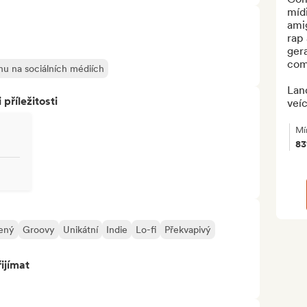
míd
amig
rap
ger
comp
ěhu na sociálních médiích
Lan
říležitosti
veíc
Mí
8
ený
Groovy
Unikátní
Indie
Lo-fi
Překvapivý
ijímat