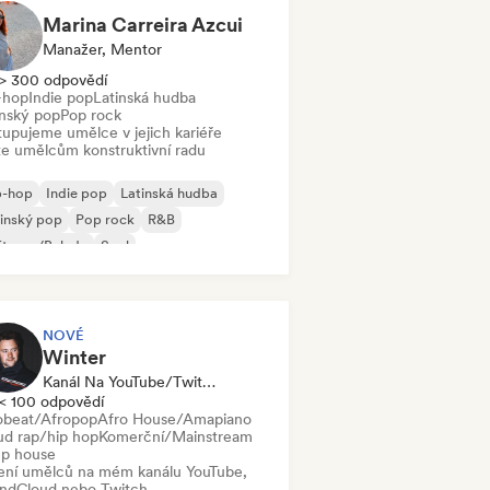
Marina Carreira Azcui
Manažer, Mentor
> 300 odpovědí
-hop
Indie pop
Latinská hudba
inský pop
Pop rock
tupujeme umělce v jejich kariéře
te umělcům konstruktivní radu
p-hop
Indie pop
Latinská hudba
inský pop
Pop rock
R&B
ft pop/Balada
Soul
NOVÉ
Winter
Kanál Na YouTube/Twitch, Vybraný DJ, Zvukový Expert
< 100 odpovědí
obeat/Afropop
Afro House/Amapiano
ud rap/hip hop
Komerční/Mainstream
p house
lení umělců na mém kanálu YouTube,
ndCloud nebo Twitch