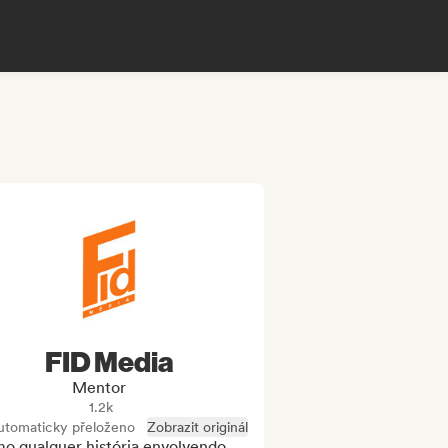
FID Media
Mentor
1.2k
utomaticky přeloženo
Zobrazit originál
o qualquer história envolvendo 