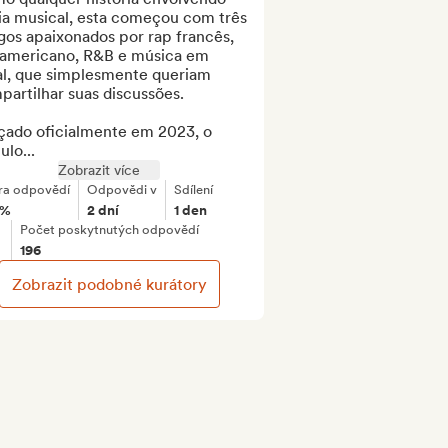
ia musical, esta começou com três 
os apaixonados por rap francês, 
 americano, R&B e música em 
al, que simplesmente queriam 
artilhar suas discussões.

çado oficialmente em 2023, o 
ulo...
Zobrazit více
ra odpovědí
Odpovědi v
Sdílení
3%
2 dní
1 den
Počet poskytnutých odpovědí
196
Zobrazit podobné kurátory