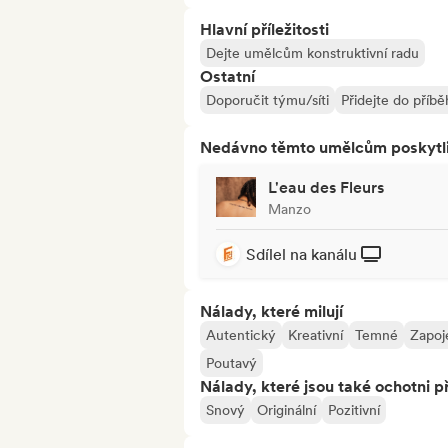
Hlavní příležitosti
Dejte umělcům konstruktivní radu
Ostatní
Doporučit týmu/síti
Přidejte do příb
Nedávno těmto umělcům poskytli p
L'eau des Fleurs
Manzo
Sdílel na kanálu
Nálady, které milují
Autentický
Kreativní
Temné
Zapoj
Poutavý
Nálady, které jsou také ochotni př
Snový
Originální
Pozitivní