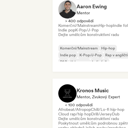
Aaron Ewing
Mentor
> 400 odpovědí
Komerční/Mainstream
Hip-hop
Indie fo
Indie pop
K-Pop/J-Pop
Dejte umělcům konstruktivní radu
Komerční/Mainstream
Hip-hop
Indie pop
K-Pop/J-Pop
Rap v angličt
R&B
Urban pop
Indie folk
Kronos Music
Mentor, Zvukový Expert
< 100 odpovědí
Afrobeat/Afropop
Chill/Lo-fi hip-hop
Cloud rap/hip hop
Drill/Jersey
Dub
Dejte umělcům konstruktivní radu
Poskytnout umělcům podrobnou zpět
vazbu ohledně jejich zvuku/produkce