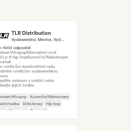
TLR Distribution
Vydavatelství, Mentor, Vydavatel
> 1000 odpovědí
obeat/Afropop
Alternativní rock
l/Lo-fi hip-hop
Komerční/Mainstream
cehall
te umělcům konstruktivní radu
ídněte umělcům vydavatelskou
ouvu
epište smlouvu s umělci nebo
ávejte jejich hudbu
robeat/Afropop
Komerční/Mainstream
neční hudba
Drill/Jersey
Hip-hop
use
Hyperpop
Pop rock