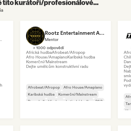
é tito kurátoři/profesionálové...
ia
Rootz Entertainment Agency
laylistu, Rádio Stanice
Mentor
> 1000 odpovědí
Africká hudba
Afrobeat/Afropop
Afr
Afro House/Amapiano
Karibská hudba
Chil
Komerční/Mainstream
Dan
Dejte umělcům konstruktivní radu
Dej
Nab
sml
Pod
ch
vyd
Afrobeat/Afropop
Afro House/Amapiano
Karibská hudba
Komerční/Mainstream
Af
Dancehall
Hip-hop
Latinská hudba
R&B
Ta
Ho