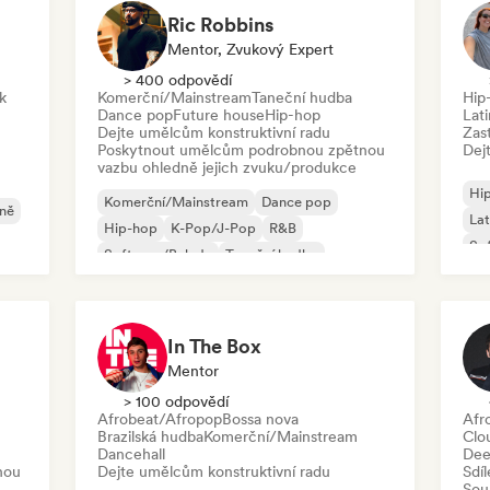
Ric Robbins
Mentor, Zvukový Expert
> 400 odpovědí
lk
Komerční/Mainstream
Taneční hudba
Hip
Dance pop
Future house
Hip-hop
Lat
Dejte umělcům konstruktivní radu
Zas
Poskytnout umělcům podrobnou zpětnou
Dej
vazbu ohledně jejich zvuku/produkce
Hi
Komerční/Mainstream
Dance pop
ině
Lat
Hip-hop
K-Pop/J-Pop
R&B
So
Soft pop/Balada
Taneční hudba
Future house
In The Box
Mentor
> 100 odpovědí
Afrobeat/Afropop
Bossa nova
Afr
Brazilská hudba
Komerční/Mainstream
Clo
Dancehall
Dee
nou
Dejte umělcům konstruktivní radu
Sdí
Sou