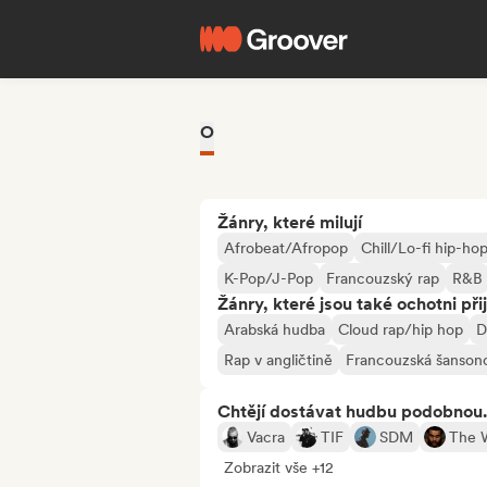
O
Žánry, které milují
Afrobeat/Afropop
Chill/Lo-fi hip-ho
K-Pop/J-Pop
Francouzský rap
R&B
Žánry, které jsou také ochotni při
Arabská hudba
Cloud rap/hip hop
D
Rap v angličtině
Francouzská šanson
Chtějí dostávat hudbu podobnou.
Vacra
TIF
SDM
The 
Zobrazit vše +12