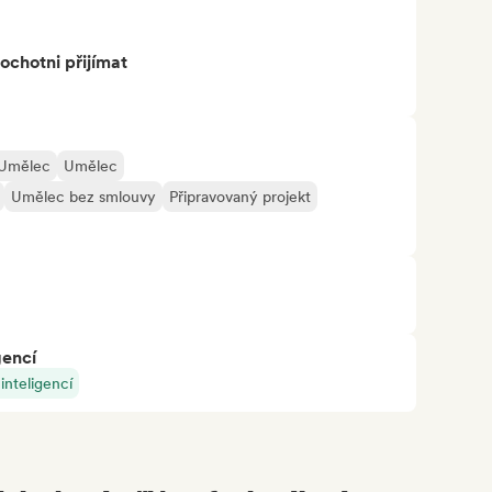
ochotni přijímat
Umělec
Umělec
Umělec bez smlouvy
Připravovaný projekt
gencí
nteligencí