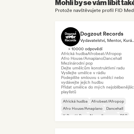
Mohli by se vám líbit tak
Protože navštěvujete profil FID Med
Dogzout Records
Vydavatelství, Mentor, Kurátor P
> 10000 odpovědí
Africká hudba
Afrobeat/Afropop
Afro House/Amapiano
Dancehall
Mezinárodní pop
Dejte umělcům konstruktivní radu
Vysílejte umělce v rádiu
Podepište smlouvu s umělci nebo
vydávejte jejich hudbu
Přidat umělce do mých nejoblíbenější
playlistů
Africká hudba
Afrobeat/Afropop
Afro House/Amapiano
Dancehall
K-Pop/J-Pop
Nouvelle scene
R&B
Reggaeton