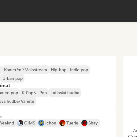
p
Komerční/Mainstream
Hip-hop
Indie pop
Urban pop
jímat
ance pop
K-Pop/J-Pop
Latinská hudba
ová hudba/Variété
..
Weeknd
GIMS
Ichon
Tuerie
Shay
A
Com