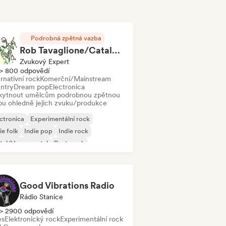
Podrobná zpětná vazba
Rob Tavaglione/Catalyst Recording
Zvukový Expert
> 800 odpovědí
rnativní rock
Komerční/Mainstream
ntry
Dream pop
Electronica
kytnout umělcům podrobnou zpětnou
bu ohledně jejich zvuku/produkce
ctronica
Experimentální rock
ie folk
Indie pop
Indie rock
tal/Heavy metal
Post-punk
k & Roll/Klasický rock
Good Vibrations Radio
Rádio Stanice
> 2900 odpovědí
es
Elektronický rock
Experimentální rock