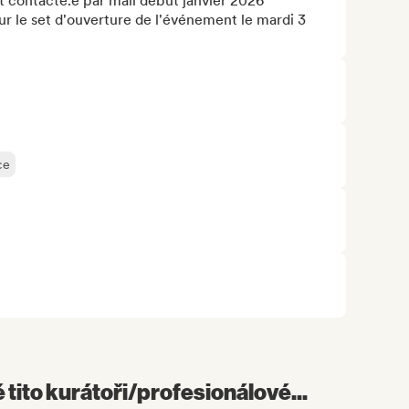
t contacté.e par mail début janvier 2026

ur le set d'ouverture de l'événement le mardi 3 
ce
é tito kurátoři/profesionálové...