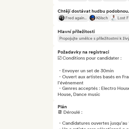
Chtějí dostávat hudbu podobnou.
Fred again..
Kölsch
Lost 
Hlavní příležitosti
Propojujte umělce s příležitostmi k ž
Požadavky na registraci
☑️ Conditions pour candidater :

・Envoyer un set de 30min

・Ouvert aux artistes basés en Fra
l'événement

・Genres acceptés : Electro House
House, Dance music
Plán
📆 Déroulé :

・Candidatures ouvertes jusqu'au 1 