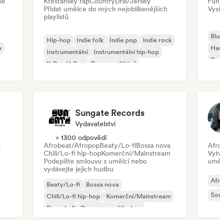
se
Křesťanský rap
Country
Drill/Jersey
Fun
Přidat umělce do mých nejoblíbenějších
Vysí
playlistů
Blu
Hip-hop
Indie folk
Indie pop
Indie rock
a
Ha
Instrumentální
Instrumentální hip-hop
Psy
K-Pop/J-Pop
Rap v angličtině
Roc
Sungate Records
Vydavatelství
> 1300 odpovědí
a
Afrobeat/Afropop
Beaty/Lo-fi
Bossa nova
Afr
Chill/Lo-fi hip-hop
Komerční/Mainstream
Vyt
Podepište smlouvu s umělci nebo
umě
vydávejte jejich hudbu
Af
Beaty/Lo-fi
Bossa nova
So
Chill/Lo-fi hip-hop
Komerční/Mainstream
Dancehall
Dance pop
Hip-hop
Pop-soul