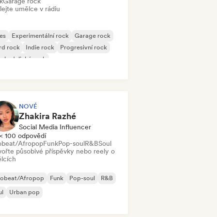
k
Garage rock
lejte umělce v rádiu
es
Experimentální rock
Garage rock
rd rock
Indie rock
Progresivní rock
chedelický rock
k & Roll/Klasický rock
NOVÉ
Zhakira Razhé
Social Media Influencer
< 100 odpovědí
obeat/Afropop
Funk
Pop-soul
R&B
Soul
vořte působivé příspěvky nebo reely o
lcích
robeat/Afropop
Funk
Pop-soul
R&B
ul
Urban pop