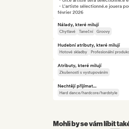
・Un.e artiste sera sélectionné.e e
・L'artiste sélectionné.e jouera po
février 2026
Nálady, které milují
Chytlavé
Taneční
Groovy
Hudební atributy, které milují
Hotové skladby
Profesionální produk
Atributy, které milují
Zkušenosti s vystupováním
Nechtějí přijímat...
Hard dance/hardcore/hardstyle
Mohli by se vám líbit tak