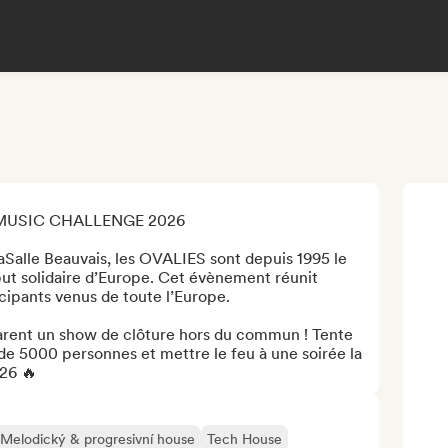
MUSIC CHALLENGE 2026

aSalle Beauvais, les OVALIES sont depuis 1995 le 
but solidaire d’Europe. Cet évènement réunit 
cipants venus de toute l’Europe. 

parent un show de clôture hors du commun ! Tente 
e 5000 personnes et mettre le feu à une soirée la 
026 🔥
Melodický & progresivní house
Tech House