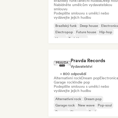
Brazilský funk
Taneční hudba
Deep hou
Nabídněte umělcům vydavatelskou
smlouvu
Podepište smlouvu s umělci nebo
vydávejte jejich hudbu
Brazilský funk
Deep house
Electronic
Electropop
Future house
Hip-hop
House
Tech House
Pravda Records
Vydavatelství
> 800 odpovědí
Alternativní rock
Dream pop
Electronic
Garage rock
Indie pop
Podepište smlouvu s umělci nebo
vydávejte jejich hudbu
Alternativní rock
Dream pop
Garage rock
New wave
Pop-soul
Reggae
Shoegaze
Soul