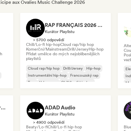
rticipe aux Ovalies Music Challenge 2026
RAP FRANÇAIS 2026 🔥🇫🇷 (Way Records)
Kurátor Playlistu
> 5700 odpovědí
Chill/Lo-fi hip-hop
Cloud rap/hip hop
Alte
Komerční/Mainstream
Drill/Jersey
Hip-hop
Cou
ch
Přidat umělce do mých nejoblíbenějších
Pos
playlistů
vaz
Cloud rap/hip hop
Drill/Jersey
Hip-hop
Ele
Instrumentální hip-hop
Francouzský rap
Ind
Trap
Urban pop
Chill/Lo-fi hip-hop
Me
Roc
Dreamers Island Entertainment
ADAD Audio
Kurátor Playlistu
> 4900 odpovědí
Beaty/Lo-fi
Chill/Lo-fi hip-hop
Blu