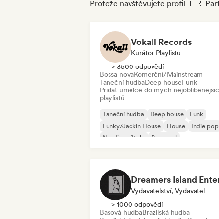
Protože navštěvujete profil 🇫🇷 Pa
Vokall Records
Kurátor Playlistu
> 3500 odpovědí
Bossa nova
Komerční/Mainstream
Taneční hudba
Deep house
Funk
Přidat umělce do mých nejoblíbenější
playlistů
Taneční hudba
Deep house
Funk
Funky/Jackin House
House
Indie pop
Nu-disco/Italo
Pop-soul
Vydavatelství, Vydavatel
> 1000 odpovědí
Basová hudba
Brazilská hudba