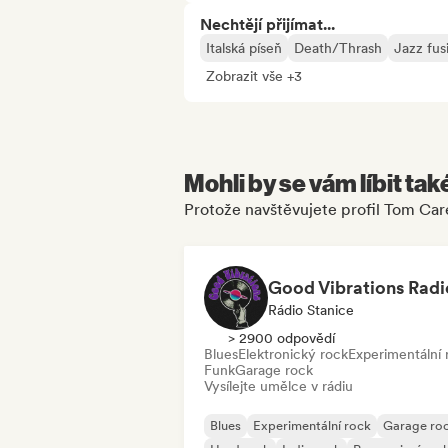
Nechtějí přijímat...
Italská píseň
Death/Thrash
Jazz fus
Zobrazit vše +3
Mohli by se vám líbit tak
Protože navštěvujete profil Tom Ca
Good Vibrations Radi
Rádio Stanice
> 2900 odpovědí
Blues
Elektronický rock
Experimentální 
Funk
Garage rock
Vysílejte umělce v rádiu
Blues
Experimentální rock
Garage ro