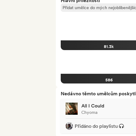
Hlavní příležitosti
Přidat umělce do mých nejoblíbenějšíc
81.3k
586
Nedávno těmto umělcům poskytli p
All I Could
Chyoma
Přidáno do playlistu