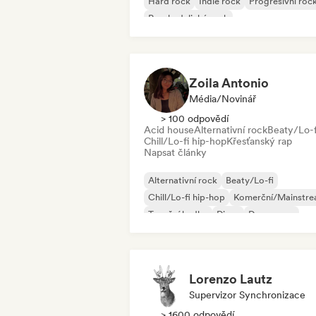
Hard rock
Indie rock
Progresivní roc
Psychedelický rock
Rock & Roll/Klasický rock
Zoila Antonio
Média/novinář
> 100 odpovědí
Acid house
Alternativní rock
Beaty/Lo-f
Chill/Lo-fi hip-hop
Křesťanský rap
Napsat články
Alternativní rock
Beaty/Lo-fi
Chill/Lo-fi hip-hop
Komerční/Mainstr
Taneční hudba
Disco
Dream pop
House
Lorenzo Lautz
Supervizor Synchronizace
> 1600 odpovědí