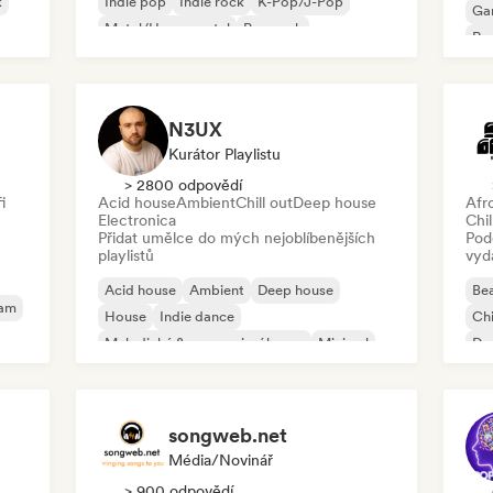
k
Indie pop
Indie rock
K-Pop/J-Pop
Ga
Metal/Heavy metal
Pop rock
Re
N3UX
Kurátor Playlistu
> 2800 odpovědí
i
Acid house
Ambient
Chill out
Deep house
Afr
Electronica
Chil
Přidat umělce do mých nejoblíbenějších
Pod
playlistů
vyd
Acid house
Ambient
Deep house
Bea
eam
House
Indie dance
Chi
Melodický & progresivní house
Minimal
Dan
Organic House/Downtempo
Po
songweb.net
Média/novinář
> 900 odpovědí