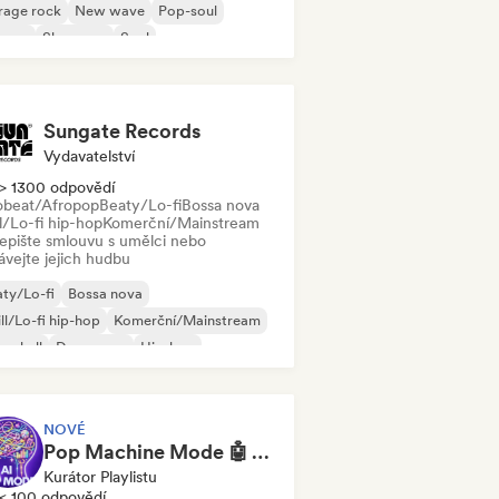
rage rock
New wave
Pop-soul
ggae
Shoegaze
Soul
Sungate Records
Vydavatelství
> 1300 odpovědí
obeat/Afropop
Beaty/Lo-fi
Bossa nova
l/Lo-fi hip-hop
Komerční/Mainstream
epište smlouvu s umělci nebo
ávejte jejich hudbu
ty/Lo-fi
Bossa nova
ll/Lo-fi hip-hop
Komerční/Mainstream
cehall
Dance pop
Hip-hop
p-soul
NOVÉ
Pop Machine Mode 🤖 AI Music, Indie Pop & Dream Pop
Kurátor Playlistu
< 100 odpovědí