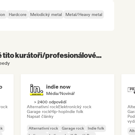
ion
Hardcore
Melodický metal
Metal/Heavy metal
é tito kurátoři/profesionálové...
reedy
o
indie now
Média/novinář
> 2400 odpovědí
rock
Alternativní rock
Elektronický rock
Alte
Garage rock
Hip-hop
Indie folk
Gar
Napsat články
Pod
vyd
ck
Alternativní rock
Garage rock
Indie folk
Alt