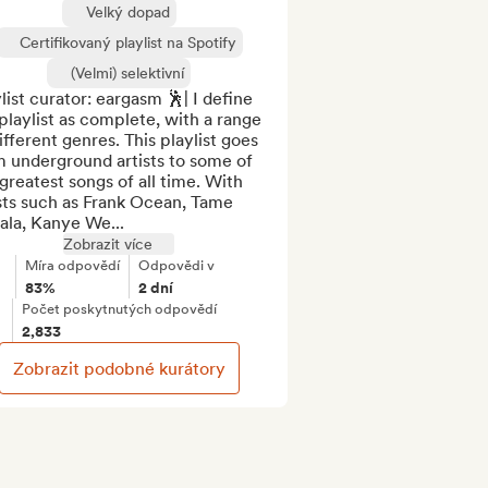
Velký dopad
Certifikovaný playlist na Spotify
(Velmi) selektivní
list curator: eargasm 🕺| I define 
laylist as complete, with a range 
ifferent genres. This playlist goes 
 underground artists to some of 
greatest songs of all time. With 
sts such as Frank Ocean, Tame 
ala, Kanye We...
Zobrazit více
Míra odpovědí
Odpovědi v
83%
2 dní
Počet poskytnutých odpovědí
2,833
Zobrazit podobné kurátory