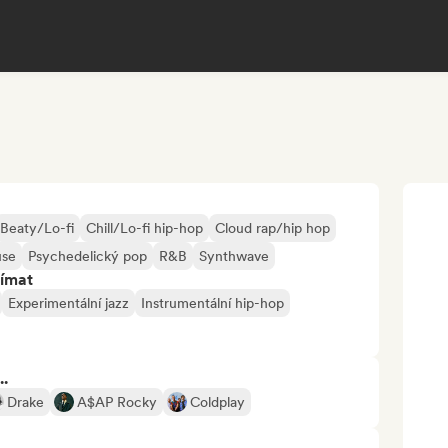
Beaty/Lo-fi
Chill/Lo-fi hip-hop
Cloud rap/hip hop
use
Psychedelický pop
R&B
Synthwave
jímat
Experimentální jazz
Instrumentální hip-hop
..
Drake
A$AP Rocky
Coldplay