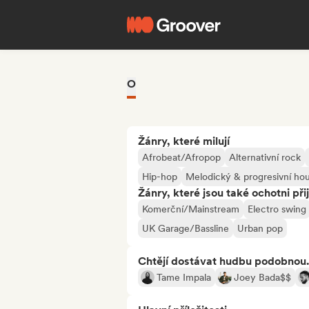
O
Žánry, které milují
Afrobeat/Afropop
Alternativní rock
Hip-hop
Melodický & progresivní ho
Žánry, které jsou také ochotni při
Komerční/Mainstream
Electro swing
UK Garage/Bassline
Urban pop
Chtějí dostávat hudbu podobnou.
Tame Impala
Joey Bada$$