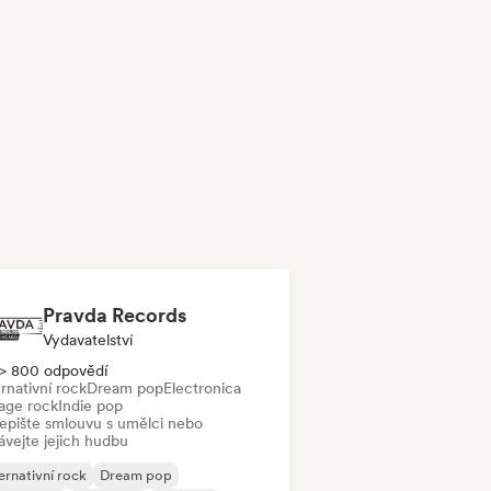
Pravda Records
Vydavatelství
> 800 odpovědí
rnativní rock
Dream pop
Electronica
age rock
Indie pop
epište smlouvu s umělci nebo
ávejte jejich hudbu
ernativní rock
Dream pop