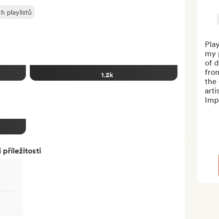
h playlistů
Play
my p
of d
from
1.2k
the 
arti
Imp
říležitosti