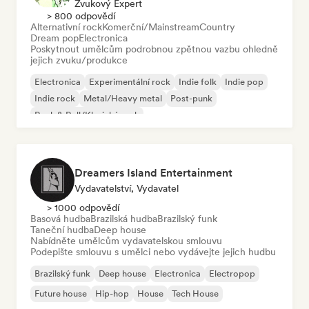
Zvukový Expert
> 800 odpovědí
Alternativní rock
Komerční/Mainstream
Country
Dream pop
Electronica
Poskytnout umělcům podrobnou zpětnou vazbu ohledně
jejich zvuku/produkce
Electronica
Experimentální rock
Indie folk
Indie pop
Indie rock
Metal/Heavy metal
Post-punk
Rock & Roll/Klasický rock
Dreamers Island Entertainment
Vydavatelství, Vydavatel
> 1000 odpovědí
Basová hudba
Brazilská hudba
Brazilský funk
Taneční hudba
Deep house
Nabídněte umělcům vydavatelskou smlouvu
Podepište smlouvu s umělci nebo vydávejte jejich hudbu
Brazilský funk
Deep house
Electronica
Electropop
Future house
Hip-hop
House
Tech House