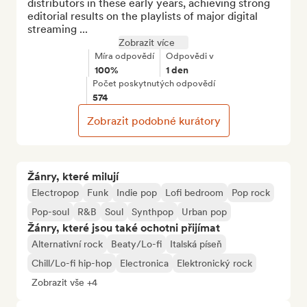
distributors in these early years, achieving strong 
editorial results on the playlists of major digital 
streaming ...
Zobrazit více
Míra odpovědí
Odpovědi v
100%
1 den
Počet poskytnutých odpovědí
574
Zobrazit podobné kurátory
Žánry, které milují
Electropop
Funk
Indie pop
Lofi bedroom
Pop rock
Pop-soul
R&B
Soul
Synthpop
Urban pop
Žánry, které jsou také ochotni přijímat
Alternativní rock
Beaty/Lo-fi
Italská píseň
Chill/Lo-fi hip-hop
Electronica
Elektronický rock
Zobrazit vše +4