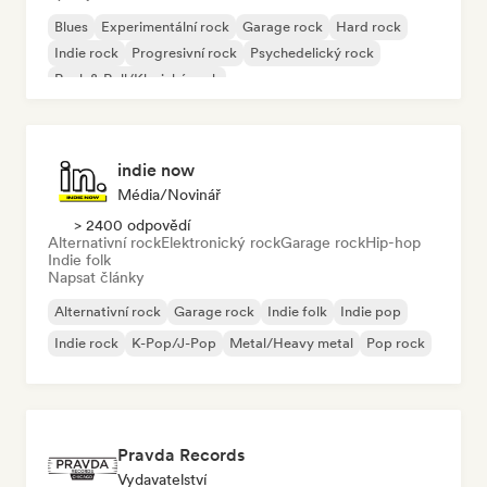
Blues
Experimentální rock
Garage rock
Hard rock
Indie rock
Progresivní rock
Psychedelický rock
Rock & Roll/Klasický rock
indie now
Média/novinář
> 2400 odpovědí
Alternativní rock
Elektronický rock
Garage rock
Hip-hop
Indie folk
Napsat články
Alternativní rock
Garage rock
Indie folk
Indie pop
Indie rock
K-Pop/J-Pop
Metal/Heavy metal
Pop rock
Pravda Records
Vydavatelství