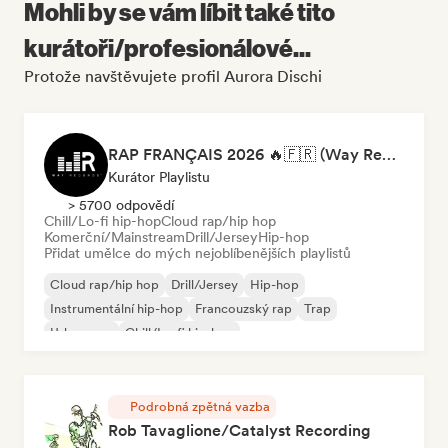
Mohli by se vám líbit také tito
kurátoři/profesionálové...
Protože navštěvujete profil Aurora Dischi
RAP FRANÇAIS 2026 🔥🇫🇷 (Way Records)
Kurátor Playlistu
> 5700 odpovědí
Chill/Lo-fi hip-hop
Cloud rap/hip hop
Komerční/Mainstream
Drill/Jersey
Hip-hop
Přidat umělce do mých nejoblíbenějších playlistů
Cloud rap/hip hop
Drill/Jersey
Hip-hop
Instrumentální hip-hop
Francouzský rap
Trap
Urban pop
Chill/Lo-fi hip-hop
Podrobná zpětná vazba
Rob Tavaglione/Catalyst Recording