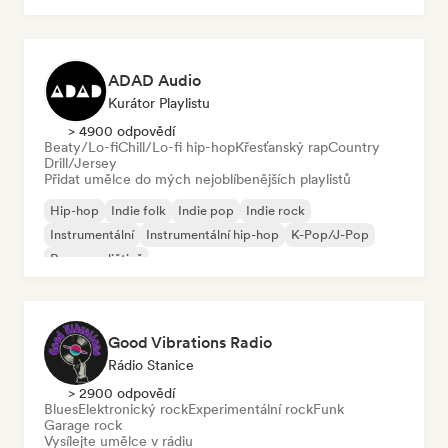
ADAD Audio
Kurátor Playlistu
> 4900 odpovědí
Beaty/Lo-fi
Chill/Lo-fi hip-hop
Křesťanský rap
Country
Drill/Jersey
Přidat umělce do mých nejoblíbenějších playlistů
Hip-hop
Indie folk
Indie pop
Indie rock
Instrumentální
Instrumentální hip-hop
K-Pop/J-Pop
Rap v angličtině
Good Vibrations Radio
Rádio Stanice
> 2900 odpovědí
Blues
Elektronický rock
Experimentální rock
Funk
Garage rock
Vysílejte umělce v rádiu