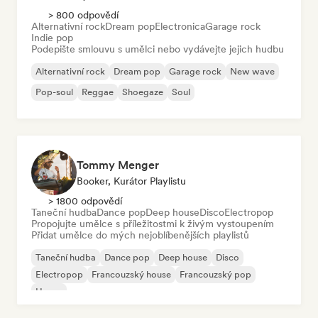
> 800 odpovědí
Alternativní rock
Dream pop
Electronica
Garage rock
Indie pop
Podepište smlouvu s umělci nebo vydávejte jejich hudbu
Alternativní rock
Dream pop
Garage rock
New wave
Pop-soul
Reggae
Shoegaze
Soul
Tommy Menger
Booker, Kurátor Playlistu
> 1800 odpovědí
Taneční hudba
Dance pop
Deep house
Disco
Electropop
Propojujte umělce s příležitostmi k živým vystoupením
Přidat umělce do mých nejoblíbenějších playlistů
Taneční hudba
Dance pop
Deep house
Disco
Electropop
Francouzský house
Francouzský pop
House