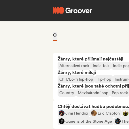
O
Žánry, které přijímají nejčastěji
Alternativní rock
Indie folk
Indie po
Žánry, které milují
Chill/Lo-fi hip-hop
Hip-hop
Instrum
Žánry, které jsou také ochotni při
Country
Mezinárodní pop
Pop rock
Chtějí dostávat hudbu podobnou.
Jimi Hendrix
Eric Clapton
Queens of the Stone Age
The