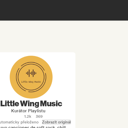
Little Wing Music
Kurátor Playlistu
1.2k
369
utomaticky přeloženo
Zobrazit originál
uyo canciones de soft rock, chill 