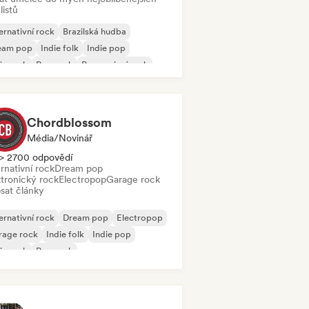
listů
ernativní rock
Brazilská hudba
eam pop
Indie folk
Indie pop
ie rock
Pop rock
Progresivní rock
Chordblossom
Média/novinář
> 2700 odpovědí
rnativní rock
Dream pop
ktronický rock
Electropop
Garage rock
sat články
ernativní rock
Dream pop
Electropop
rage rock
Indie folk
Indie pop
ie rock
Pop rock