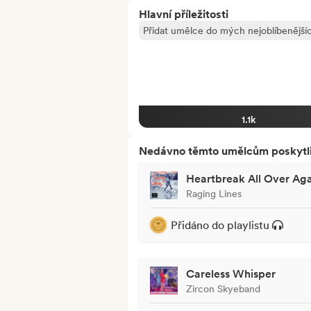
Hlavní příležitosti
Přidat umělce do mých nejoblíbenějšíc
1.1k
Nedávno těmto umělcům poskytli p
Heartbreak All Over Ag
Raging Lines
Přidáno do playlistu
Careless Whisper
Zircon Skyeband