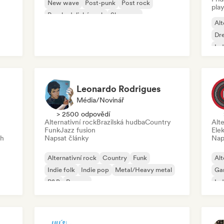
New wave
Post-punk
Post rock
play
Psychedelický rock
Shoegaze
Alt
Dr
Ind
Leonardo Rodrigues
Média/novinář
> 2500 odpovědí
Alternativní rock
Brazilská hudba
Country
Alte
Funk
Jazz fusion
Ele
ch
Napsat články
Nap
Alternativní rock
Country
Funk
Alt
Indie folk
Indie pop
Metal/Heavy metal
Ga
R&B
Reggae
Ind