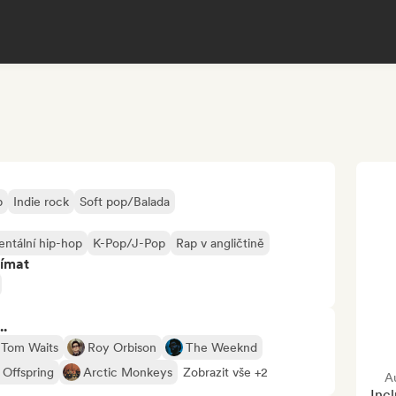
p
Indie rock
Soft pop/Balada
entální hip-hop
K-Pop/J-Pop
Rap v angličtině
jímat
..
Tom Waits
Roy Orbison
The Weeknd
 Offspring
Arctic Monkeys
Zobrazit vše +2
A
Incl