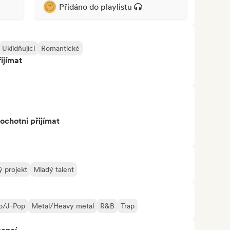
Přidáno do playlistu
Uklidňující
Romantické
ijímat
ochotni přijímat
 projekt
Mladý talent
p/J-Pop
Metal/Heavy metal
R&B
Trap