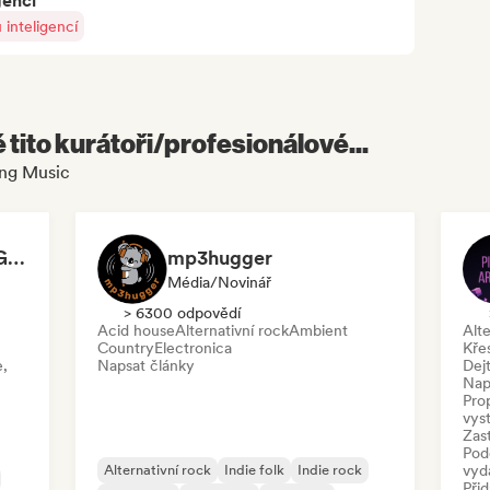
gencí
inteligencí
é tito kurátoři/profesionálové...
ing Music
Sounds New Sounds Good
mp3hugger
Média/novinář
> 6300 odpovědí
Acid house
Alternativní rock
Ambient
Alte
Country
Electronica
Kře
e,
Napsat články
Dej
Nap
Prop
vys
Zas
Pod
Alternativní rock
Indie folk
Indie rock
vyd
Při