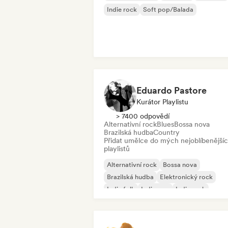
Indie rock
Soft pop/Balada
Eduardo Pastore
Kurátor Playlistu
> 7400 odpovědí
Alternativní rock
Blues
Bossa nova
Brazilská hudba
Country
Přidat umělce do mých nejoblíbenější
playlistů
Alternativní rock
Bossa nova
Brazilská hudba
Elektronický rock
Indie folk
Indie pop
Indie rock
Pop rock