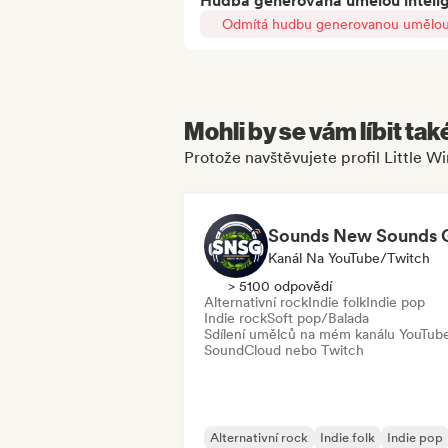
Hudba generovaná umělou inteli
Odmítá hudbu generovanou umělou 
Mohli by se vám líbit tak
Protože navštěvujete profil Little W
Kanál Na YouTube/Twitch
> 5100 odpovědí
Alternativní rock
Indie folk
Indie pop
Indie rock
Soft pop/Balada
Sdílení umělců na mém kanálu YouTub
SoundCloud nebo Twitch
Alternativní rock
Indie folk
Indie pop