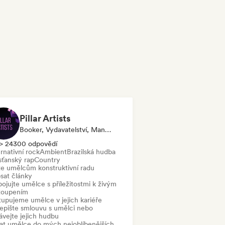
Pillar Artists
Booker, Vydavatelství, Manažer, Média/novinář, Mentor, Kurátor Playlistu
> 24300 odpovědí
rnativní rock
Ambient
Brazilská hudba
sťanský rap
Country
te umělcům konstruktivní radu
sat články
ojujte umělce s příležitostmi k živým
toupením
tupujeme umělce v jejich kariéře
epište smlouvu s umělci nebo
ávejte jejich hudbu
dat umělce do mých nejoblíbenějších