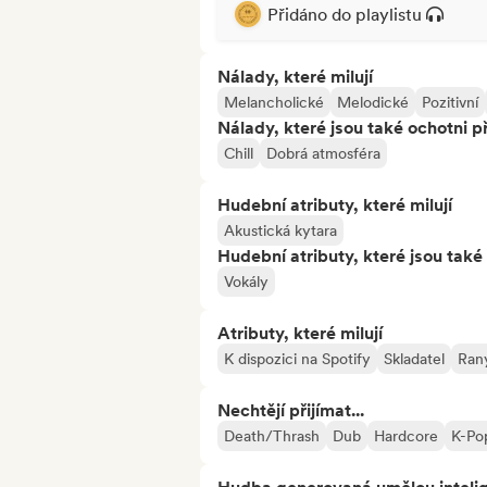
Přidáno do playlistu
Nálady, které milují
Melancholické
Melodické
Pozitivní
Nálady, které jsou také ochotni př
Chill
Dobrá atmosféra
Hudební atributy, které milují
Akustická kytara
Hudební atributy, které jsou také 
Vokály
Atributy, které milují
K dispozici na Spotify
Skladatel
Raný
Nechtějí přijímat...
Death/Thrash
Dub
Hardcore
K-Po