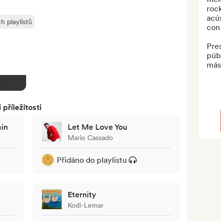
rock
acús
h playlistů
con 
Pre
púb
más
říležitosti
ain
Let Me Love You
Mario Cassado
Přidáno do playlistu
Eternity
Kodi-Lemar