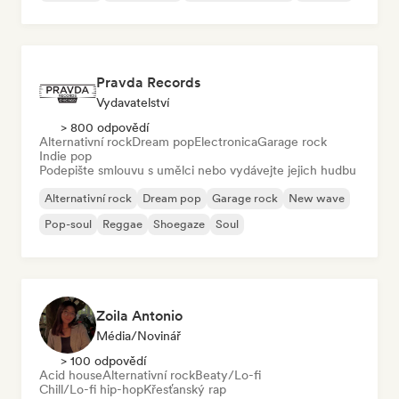
Pravda Records
Vydavatelství
> 800 odpovědí
Alternativní rock
Dream pop
Electronica
Garage rock
Indie pop
Podepište smlouvu s umělci nebo vydávejte jejich hudbu
Alternativní rock
Dream pop
Garage rock
New wave
Pop-soul
Reggae
Shoegaze
Soul
Zoila Antonio
Média/novinář
> 100 odpovědí
Acid house
Alternativní rock
Beaty/Lo-fi
Chill/Lo-fi hip-hop
Křesťanský rap