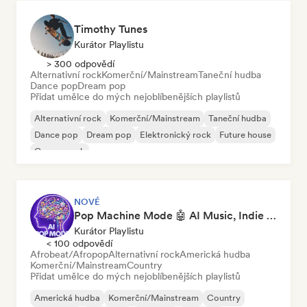
Timothy Tunes
Kurátor Playlistu
> 300 odpovědí
Alternativní rock
Komerční/Mainstream
Taneční hudba
Dance pop
Dream pop
Přidat umělce do mých nejoblíbenějších playlistů
Alternativní rock
Komerční/Mainstream
Taneční hudba
Dance pop
Dream pop
Elektronický rock
Future house
Garage rock
NOVÉ
Pop Machine Mode 🤖 AI Music, Indie Pop & Dream Pop
Kurátor Playlistu
< 100 odpovědí
Afrobeat/Afropop
Alternativní rock
Americká hudba
Komerční/Mainstream
Country
Přidat umělce do mých nejoblíbenějších playlistů
Americká hudba
Komerční/Mainstream
Country