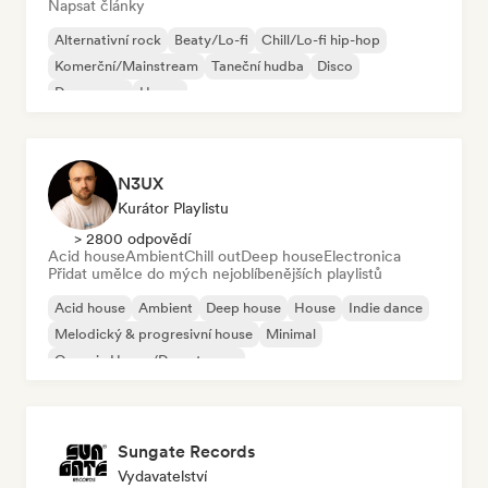
Napsat články
Alternativní rock
Beaty/Lo-fi
Chill/Lo-fi hip-hop
Komerční/Mainstream
Taneční hudba
Disco
Dream pop
House
N3UX
Kurátor Playlistu
> 2800 odpovědí
Acid house
Ambient
Chill out
Deep house
Electronica
Přidat umělce do mých nejoblíbenějších playlistů
Acid house
Ambient
Deep house
House
Indie dance
Melodický & progresivní house
Minimal
Organic House/Downtempo
Sungate Records
Vydavatelství