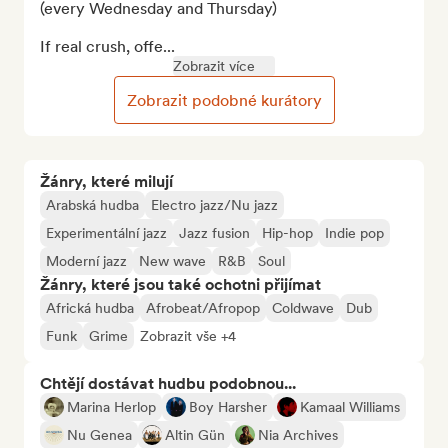
(every Wednesday and Thursday)

If real crush, offe...
Zobrazit více
Zobrazit podobné kurátory
Žánry, které milují
Arabská hudba
Electro jazz/Nu jazz
Experimentální jazz
Jazz fusion
Hip-hop
Indie pop
Moderní jazz
New wave
R&B
Soul
Žánry, které jsou také ochotni přijímat
Africká hudba
Afrobeat/Afropop
Coldwave
Dub
Funk
Grime
Zobrazit vše +4
Chtějí dostávat hudbu podobnou...
Marina Herlop
Boy Harsher
Kamaal Williams
Nu Genea
Altin Gün
Nia Archives