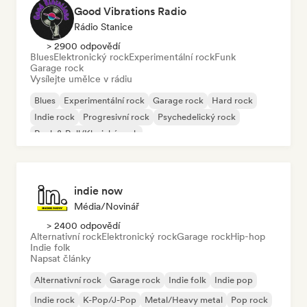
Good Vibrations Radio
Rádio Stanice
> 2900 odpovědí
Blues
Elektronický rock
Experimentální rock
Funk
Garage rock
Vysílejte umělce v rádiu
Blues
Experimentální rock
Garage rock
Hard rock
Indie rock
Progresivní rock
Psychedelický rock
Rock & Roll/Klasický rock
indie now
Média/novinář
> 2400 odpovědí
Alternativní rock
Elektronický rock
Garage rock
Hip-hop
Indie folk
Napsat články
Alternativní rock
Garage rock
Indie folk
Indie pop
Indie rock
K-Pop/J-Pop
Metal/Heavy metal
Pop rock