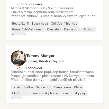
> 1300 odpovědí
Afrobeat/Afropop
Beaty/Lo-fi
Bossa nova
Chill/Lo-fi hip-hop
Komerční/Mainstream
Podepište smlouvu s umělci nebo vydávejte jejich hudbu
Beaty/Lo-fi
Bossa nova
Chill/Lo-fi hip-hop
Komerční/Mainstream
Dancehall
Dance pop
Hip-hop
Pop-soul
Tommy Menger
Booker, Kurátor Playlistu
> 1800 odpovědí
Taneční hudba
Dance pop
Deep house
Disco
Electropop
Propojujte umělce s příležitostmi k živým vystoupením
Přidat umělce do mých nejoblíbenějších playlistů
Taneční hudba
Dance pop
Deep house
Disco
Electropop
Francouzský house
Francouzský pop
House