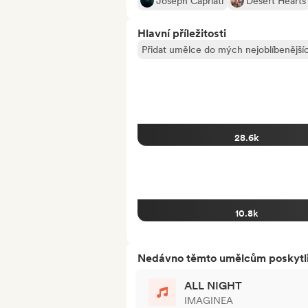
Joseph Capriati
Desert Hearts
Hlavní příležitosti
Přidat umělce do mých nejoblíbenějšíc
28.6k
10.8k
Nedávno těmto umělcům poskytli p
ALL NIGHT
IMAGINEA