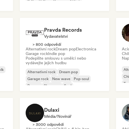
K-Pop/J-Pop
Rap v angličtině
Roc
Pravda Records
Vydavatelství
> 800 odpovědí
Alternativní rock
Dream pop
Electronica
Aci
Garage rock
Indie pop
Chil
Podepište smlouvu s umělci nebo
Nap
vydávejte jejich hudbu
olk
Alt
Alternativní rock
Dream pop
Chi
Garage rock
New wave
Pop-soul
Ta
Reggae
Shoegaze
Soul
Ho
Dulaxi
Média/novinář
> 3000 odpovědí