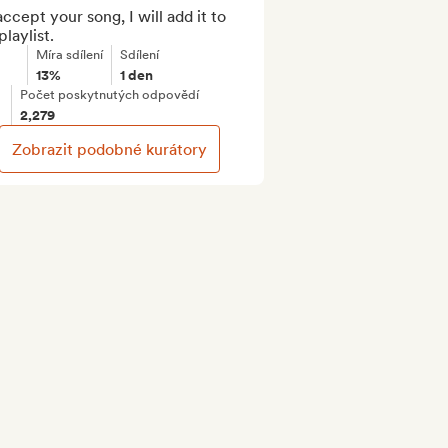
 accept your song, I will add it to 
laylist.
Míra sdílení
Sdílení
13%
1 den
Počet poskytnutých odpovědí
2,279
Zobrazit podobné kurátory