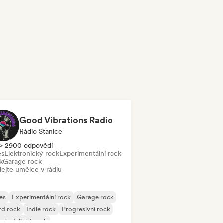
Good Vibrations Radio
Rádio Stanice
> 2900 odpovědí
es
Elektronický rock
Experimentální rock
k
Garage rock
lejte umělce v rádiu
es
Experimentální rock
Garage rock
rd rock
Indie rock
Progresivní rock
chedelický rock