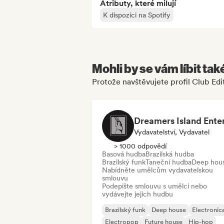
Atributy, které milují
K dispozici na Spotify
Mohli by se vám líbit tak
Protože navštěvujete profil Club Edi
Vydavatelství, Vydavatel
> 1000 odpovědí
Basová hudba
Brazilská hudba
Brazilský funk
Taneční hudba
Deep hou
Nabídněte umělcům vydavatelskou
smlouvu
Podepište smlouvu s umělci nebo
vydávejte jejich hudbu
Brazilský funk
Deep house
Electronic
Electropop
Future house
Hip-hop