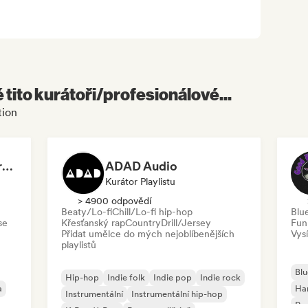
é tito kurátoři/profesionálové...
tion
Dreamers Island Entertainment
ADAD Audio
Kurátor Playlistu
> 4900 odpovědí
Beaty/Lo-fi
Chill/Lo-fi hip-hop
Blu
se
Křesťanský rap
Country
Drill/Jersey
Fun
Přidat umělce do mých nejoblíbenějších
Vysí
playlistů
Blu
Hip-hop
Indie folk
Indie pop
Indie rock
a
Ha
Instrumentální
Instrumentální hip-hop
Psy