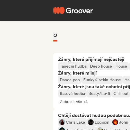
O
Žánry, které přijímají nejčastěji
Taneční hudba
Deep house
House
Žánry, které milují
Dance pop
Funky/Jackin House
Ha
Žánry, které jsou také ochotni při
Basová hudba
Beaty/Lo-fi
Chill out
Zobrazit vše +4
Chtějí dostávat hudbu podobnou.
Chris Lake
Excision
John