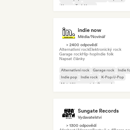
House
Tech House
indie now
Média/novinář
> 2400 odpovědí
Alternativní rock
Elektronický rock
Garage rock
Hip-hop
Indie folk
Napsat články
Alternativní rock
Garage rock
Indie f
Indie pop
Indie rock
K-Pop/J-Pop
Metal/Heavy metal
Pop rock
Sungate Records
Vydavatelství
> 1300 odpovědí