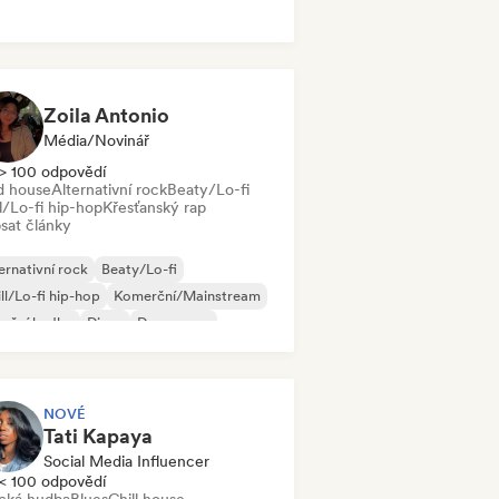
k & Roll/Klasický rock
Zoila Antonio
Média/novinář
> 100 odpovědí
d house
Alternativní rock
Beaty/Lo-fi
l/Lo-fi hip-hop
Křesťanský rap
sat články
ernativní rock
Beaty/Lo-fi
ll/Lo-fi hip-hop
Komerční/Mainstream
neční hudba
Disco
Dream pop
use
NOVÉ
Tati Kapaya
Social Media Influencer
< 100 odpovědí