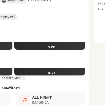
Seth Troxler
Zobrazit vše +12
If I
my p
h playlistů
9.2k
18.2k
Zobrazit více
říležitosti
ALL NIGHT
IMAGINEA