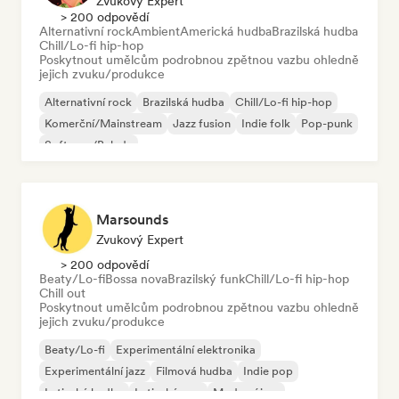
Zvukový Expert
> 200 odpovědí
Alternativní rock
Ambient
Americká hudba
Brazilská hudba
Chill/Lo-fi hip-hop
Poskytnout umělcům podrobnou zpětnou vazbu ohledně
jejich zvuku/produkce
Alternativní rock
Brazilská hudba
Chill/Lo-fi hip-hop
Komerční/Mainstream
Jazz fusion
Indie folk
Pop-punk
Soft pop/Balada
Marsounds
Zvukový Expert
> 200 odpovědí
Beaty/Lo-fi
Bossa nova
Brazilský funk
Chill/Lo-fi hip-hop
Chill out
Poskytnout umělcům podrobnou zpětnou vazbu ohledně
jejich zvuku/produkce
Beaty/Lo-fi
Experimentální elektronika
Experimentální jazz
Filmová hudba
Indie pop
Latinská hudba
Latinský pop
Moderní jazz