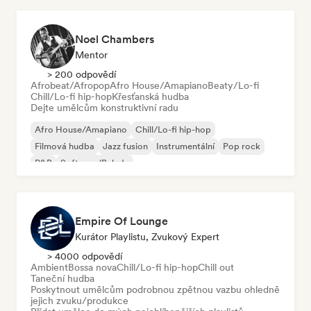
Noel Chambers
Mentor
> 200 odpovědí
Afrobeat/Afropop
Afro House/Amapiano
Beaty/Lo-fi
Chill/Lo-fi hip-hop
Křesťanská hudba
Dejte umělcům konstruktivní radu
Afro House/Amapiano
Chill/Lo-fi hip-hop
Filmová hudba
Jazz fusion
Instrumentální
Pop rock
R&B
Soft pop/Balada
Empire Of Lounge
Kurátor Playlistu, Zvukový Expert
> 4000 odpovědí
Ambient
Bossa nova
Chill/Lo-fi hip-hop
Chill out
Taneční hudba
Poskytnout umělcům podrobnou zpětnou vazbu ohledně
jejich zvuku/produkce