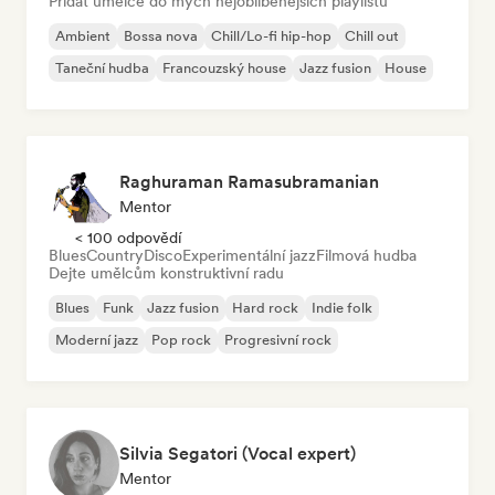
Přidat umělce do mých nejoblíbenějších playlistů
Ambient
Bossa nova
Chill/Lo-fi hip-hop
Chill out
Taneční hudba
Francouzský house
Jazz fusion
House
Raghuraman Ramasubramanian
Mentor
< 100 odpovědí
Blues
Country
Disco
Experimentální jazz
Filmová hudba
Dejte umělcům konstruktivní radu
Blues
Funk
Jazz fusion
Hard rock
Indie folk
Moderní jazz
Pop rock
Progresivní rock
Silvia Segatori (Vocal expert)
Mentor