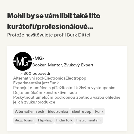
Mohli by se vám líbit také tito
kurátoři/profesionálové...
Protože navštěvujete profil Burk Dittel
-MG-
Booker, Mentor, Zvukový Expert
> 300 odpovědí
Alternativní rock
Electronica
Electropop
Experimentální jazz
Funk
Propojujte umělce s příležitostmi k živým vystoupením
Dejte umělcům konstruktivní radu
Poskytnout umělcům podrobnou zpětnou vazbu ohledně
jejich zvuku/produkce
Alternativní rock
Electronica
Electropop
Funk
Jazz fusion
Hip-hop
Indie folk
Instrumentální