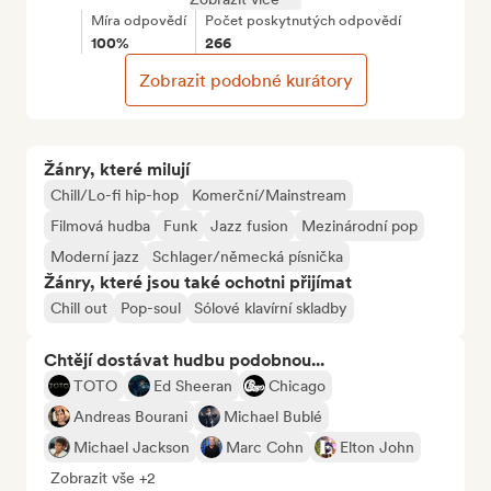
Míra odpovědí
Počet poskytnutých odpovědí
100%
266
Zobrazit podobné kurátory
Žánry, které milují
Chill/Lo-fi hip-hop
Komerční/Mainstream
Filmová hudba
Funk
Jazz fusion
Mezinárodní pop
Moderní jazz
Schlager/německá písnička
Žánry, které jsou také ochotni přijímat
Chill out
Pop-soul
Sólové klavírní skladby
Chtějí dostávat hudbu podobnou...
TOTO
Ed Sheeran
Chicago
Andreas Bourani
Michael Bublé
Michael Jackson
Marc Cohn
Elton John
Zobrazit vše +2