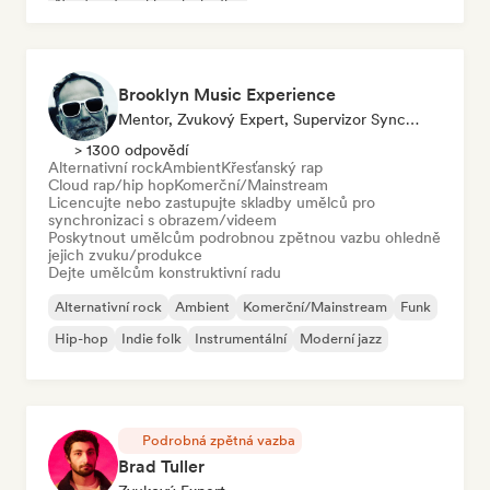
Neo/moderní klasická hudba
Brooklyn Music Experience
Mentor, Zvukový Expert, Supervizor Synchronizace
> 1300 odpovědí
Alternativní rock
Ambient
Křesťanský rap
Cloud rap/hip hop
Komerční/Mainstream
Licencujte nebo zastupujte skladby umělců pro
synchronizaci s obrazem/videem
Poskytnout umělcům podrobnou zpětnou vazbu ohledně
jejich zvuku/produkce
Dejte umělcům konstruktivní radu
Alternativní rock
Ambient
Komerční/Mainstream
Funk
Hip-hop
Indie folk
Instrumentální
Moderní jazz
Podrobná zpětná vazba
Brad Tuller