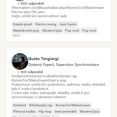
> 500 odpovědí
Alternativní rock
Blues
Italská píseň
Komerční/Mainstream
Electro jazz/Nu jazz
Dejte umělcům konstruktivní radu
Italská píseň
Electro swing
Jazz fusion
Mezinárodní pop
Moderní jazz
Pop rock
Pop-soul
R&B
Guido Tongiorgi
Zvukový Expert, Supervizor Synchronizace
> 100 odpovědí
Ambient
Americká hudba
Křesťanský rap
Komerční/Mainstream
Dance pop
Poskytnout umělcům podrobnou zpětnou vazbu ohledně
jejich zvuku/produkce
Licencujte nebo zastupujte skladby umělců pro
synchronizaci s obrazem/videem
Ambient
Křesťanský rap
Komerční/Mainstream
Filmová hudba
Hip-hop
Instrumentální
Moderní jazz