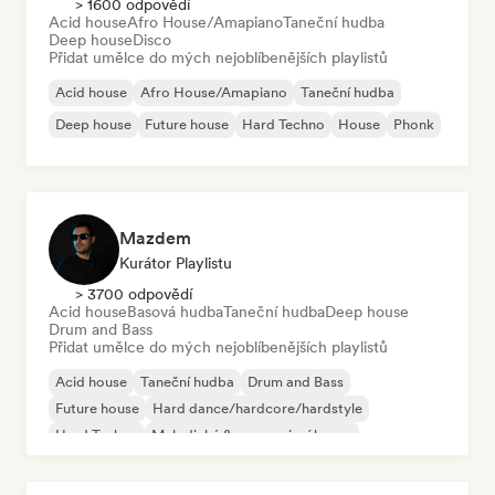
> 1600 odpovědí
Acid house
Afro House/Amapiano
Taneční hudba
Deep house
Disco
Přidat umělce do mých nejoblíbenějších playlistů
Acid house
Afro House/Amapiano
Taneční hudba
Deep house
Future house
Hard Techno
House
Phonk
Mazdem
Kurátor Playlistu
> 3700 odpovědí
Acid house
Basová hudba
Taneční hudba
Deep house
Drum and Bass
Přidat umělce do mých nejoblíbenějších playlistů
Acid house
Taneční hudba
Drum and Bass
Future house
Hard dance/hardcore/hardstyle
Hard Techno
Melodický & progresivní house
Melodické techno