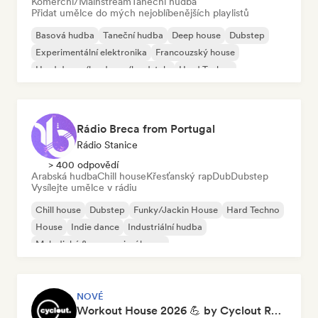
Komerční/Mainstream
Taneční hudba
Přidat umělce do mých nejoblíbenějších playlistů
Basová hudba
Taneční hudba
Deep house
Dubstep
Experimentální elektronika
Francouzský house
Hard dance/hardcore/hardstyle
Hard Techno
Rádio Breca from Portugal
Rádio Stanice
> 400 odpovědí
Arabská hudba
Chill house
Křesťanský rap
Dub
Dubstep
Vysílejte umělce v rádiu
Chill house
Dubstep
Funky/Jackin House
Hard Techno
House
Indie dance
Industriální hudba
Melodický & progresivní house
NOVÉ
Workout House 2026 💪 by Cyclout Records