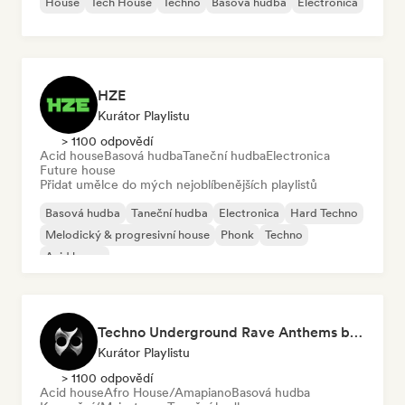
House
Tech House
Techno
Basová hudba
Electronica
HZE
Kurátor Playlistu
> 1100 odpovědí
Acid house
Basová hudba
Taneční hudba
Electronica
Future house
Přidat umělce do mých nejoblíbenějších playlistů
Basová hudba
Taneční hudba
Electronica
Hard Techno
Melodický & progresivní house
Phonk
Techno
Acid house
Techno Underground Rave Anthems by Orphium
Kurátor Playlistu
> 1100 odpovědí
Acid house
Afro House/Amapiano
Basová hudba