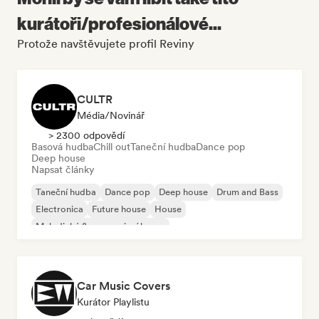
kurátoři/profesionálové...
Protože navštěvujete profil Reviny
CULTR
Média/novinář
> 2300 odpovědí
Basová hudba
Chill out
Taneční hudba
Dance pop
Deep house
Napsat články
Taneční hudba
Dance pop
Deep house
Drum and Bass
Electronica
Future house
House
Melodický & progresivní house
Car Music Covers
Kurátor Playlistu