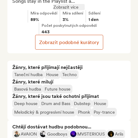
Songs stay in the Playlist a...
Zobrazit více
Míra odpovědí
Míra sdílení
Sdílení
89%
3%
1 den
Počet poskytnutých odpovědí
443
Zobrazit podobné kurátory
Žánry, které přijímají nejčastěji
Taneční hudba
House
Techno
Žánry, které milují
Basová hudba
Future house
Žánry, které jsou také ochotni přijímat
Deep house
Drum and Bass
Dubstep
House
Melodický & progresivní house
Phonk
Psy-trance
Chtějí dostávat hudbu podobnou...
AVAION
Goodboys
MVSTERIOUS
Ariis