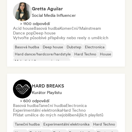
Gretta Aguilar
Social Media Influencer
> 1100 odpovědí
Acid house
Basová hudba
Komerční/Mainstream
Dance pop
Deep house
Vytvořte působivé příspěvky nebo reely o umělcích
Basová hudba
Deep house
Dubstep
Electronica
Hard dance/hardcore/hardstyle
Hard Techno
House
Melodický & progresivní house
HARD BREAKS
Kurátor Playlistu
> 600 odpovědí
Basová hudba
Taneční hudba
Electronica
Experimentální elektronika
Hard Techno
Přidat umělce do mých nejoblíbenějších playlistů
Taneční hudba
Experimentální elektronika
Hard Techno