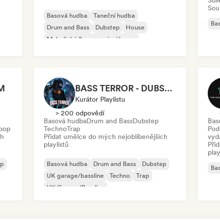
Sdí
Sou
Basová hudba
Taneční hudba
Ba
Drum and Bass
Dubstep
House
Melodický & progresivní house
Synthwave
Tech House
M
BASS TERROR - DUBSTEP, DNB, HYBRID TRAP, ROCKTRONIC FOR WORKOUT AND GAMING
Kurátor Playlistu
> 200 odpovědí
Basová hudba
Drum and Bass
Dubstep
Bas
pop
Techno
Trap
Pod
ch
Přidat umělce do mých nejoblíbenějších
vyd
playlistů
Při
play
ep
Basová hudba
Drum and Bass
Dubstep
Ba
UK garage/bassline
Techno
Trap
UK Garage/Bassline