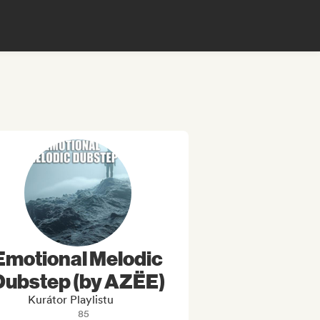
Emotional Melodic
Dubstep (by AZËE)
Kurátor Playlistu
85