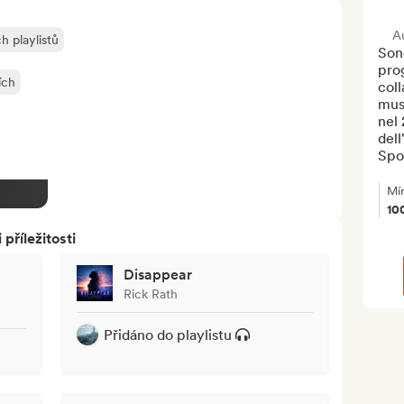
A
h playlistů
Sono
prog
ích
coll
mus
nel
dell
Spot
Mí
10
říležitosti
Disappear
Rick Rath
Přidáno do playlistu