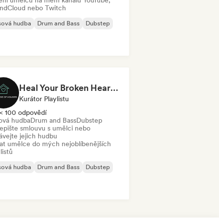
lení umělců na mém kanálu YouTube,
ndCloud nebo Twitch
sová hudba
Drum and Bass
Dubstep
Heal Your Broken Heart💔 | Melodic Dubstep by The House of Houses
Kurátor Playlistu
< 100 odpovědí
ová hudba
Drum and Bass
Dubstep
epište smlouvu s umělci nebo
ávejte jejich hudbu
dat umělce do mých nejoblíbenějších
listů
sová hudba
Drum and Bass
Dubstep