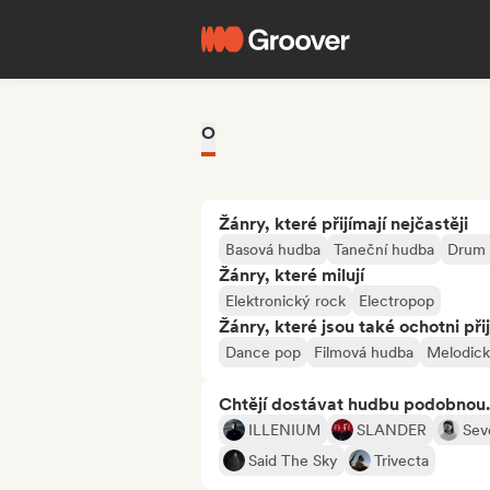
O
Žánry, které přijímají nejčastěji
Basová hudba
Taneční hudba
Drum 
Žánry, které milují
Elektronický rock
Electropop
Žánry, které jsou také ochotni při
Dance pop
Filmová hudba
Melodick
Chtějí dostávat hudbu podobnou.
ILLENIUM
SLANDER
Sev
Said The Sky
Trivecta