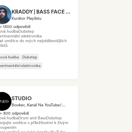
KRADDY | BASS FACE Playlist
Kurátor Playlistu
> 1300 odpovědí
ová hudba
Dubstep
erimentální elektronika
dat umělce do mých nejoblíbenějších
listů
sová hudba
Dubstep
erimentální elektronika
STUDIO
Booker, Kanál Na YouTube/Twitch
> 300 odpovědí
ová hudba
Drum and Bass
Dubstep
ojujte umělce s příležitostmi k živým
toupením