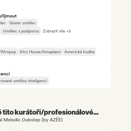
přijmout
lec
Queer umělec
Umělec s podporou
Zobrazit vše +3
/Afropop
Afro House/Amapiano
Americká hudba
gencí
rované umělou inteligencí
é tito kurátoři/profesionálové...
nal Melodic Dubstep (by AZËE)