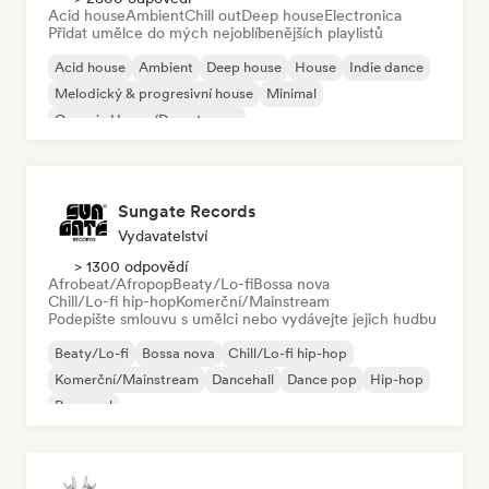
Acid house
Ambient
Chill out
Deep house
Electronica
Přidat umělce do mých nejoblíbenějších playlistů
Acid house
Ambient
Deep house
House
Indie dance
Melodický & progresivní house
Minimal
Organic House/Downtempo
Sungate Records
Vydavatelství
> 1300 odpovědí
Afrobeat/Afropop
Beaty/Lo-fi
Bossa nova
Chill/Lo-fi hip-hop
Komerční/Mainstream
Podepište smlouvu s umělci nebo vydávejte jejich hudbu
Beaty/Lo-fi
Bossa nova
Chill/Lo-fi hip-hop
Komerční/Mainstream
Dancehall
Dance pop
Hip-hop
Pop-soul