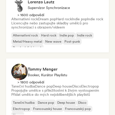
Lorenzo Lautz
Supervizor Synchronizace
> 1600 odpovědí
Alternativní rock
Dream pop
Hard rock
Indie pop
Indie rock
Licencujte nebo zastupujte skladby umělců pro
synchronizaci s obrazem/videem
Alternativní rock
Hard rock
Indie pop
Indie rock
Metal/Heavy metal
New wave
Post-punk
Psychedelický rock
Tommy Menger
Booker, Kurátor Playlistu
> 1800 odpovědí
Taneční hudba
Dance pop
Deep house
Disco
Electropop
Propojujte umělce s příležitostmi k živým vystoupením
Přidat umělce do mých nejoblíbenějších playlistů
Taneční hudba
Dance pop
Deep house
Disco
Electropop
Francouzský house
Francouzský pop
House