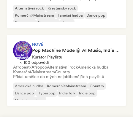
Alternativní rock
Křesťanský rock
Komerční/Mainstream
Taneční hudba
Dance pop
Dream pop
Electropop
House
NOVÉ
Pop Machine Mode 🤖 AI Music, Indie Pop & Dream Pop
Kurátor Playlistu
< 100 odpovědí
Afrobeat/Afropop
Alternativní rock
Americká hudba
Komerční/Mainstream
Country
Přidat umělce do mých nejoblíbenějších playlistů
Americká hudba
Komerční/Mainstream
Country
Dance pop
Hyperpop
Indie folk
Indie pop
Mezinárodní pop