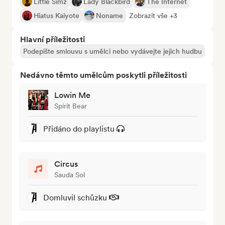
Little Simz
Lady Blackbird
The Internet
Hiatus Kaiyote
Noname
Zobrazit vše +3
Hlavní příležitosti
Podepište smlouvu s umělci nebo vydávejte jejich hudbu
Nedávno těmto umělcům poskytli příležitosti
Lowin Me
Spirit Bear
Přidáno do playlistu
Circus
Sauda Sol
Domluvil schůzku