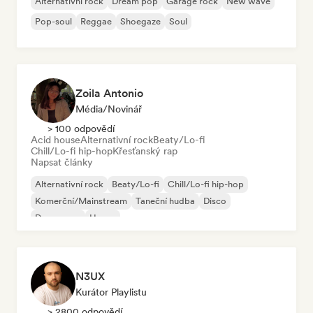
Alternativní rock
Dream pop
Garage rock
New wave
Pop-soul
Reggae
Shoegaze
Soul
Zoila Antonio
Média/novinář
> 100 odpovědí
Acid house
Alternativní rock
Beaty/Lo-fi
Chill/Lo-fi hip-hop
Křesťanský rap
Napsat články
Alternativní rock
Beaty/Lo-fi
Chill/Lo-fi hip-hop
Komerční/Mainstream
Taneční hudba
Disco
Dream pop
House
N3UX
Kurátor Playlistu
> 2800 odpovědí