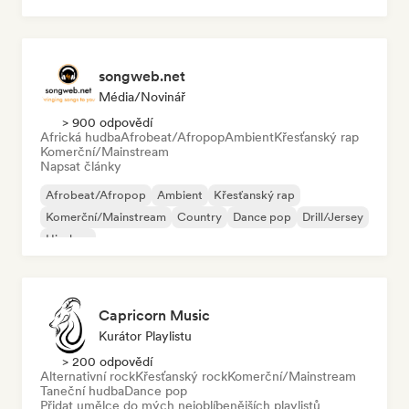
songweb.net
Média/novinář
> 900 odpovědí
Africká hudba
Afrobeat/Afropop
Ambient
Křesťanský rap
Komerční/Mainstream
Napsat články
Afrobeat/Afropop
Ambient
Křesťanský rap
Komerční/Mainstream
Country
Dance pop
Drill/Jersey
Hip-hop
Capricorn Music
Kurátor Playlistu
> 200 odpovědí
Alternativní rock
Křesťanský rock
Komerční/Mainstream
Taneční hudba
Dance pop
Přidat umělce do mých nejoblíbenějších playlistů