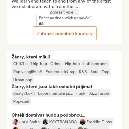
We learn and teach to and from any of the artist 
we collaborate with: from the ...
Zobrazit více
Počet poskytnutých odpovědí
64
Zobrazit podobné kurátory
Žánry, které milují
Chill/Lo-fi hip-hop
Grime
Hip-hop
Lofi bedroom
Rap v angličtině
Francouzský rap
R&B
Soul
Trap
Urban pop
Žánry, které jsou také ochotni přijímat
Beaty/Lo-fi
Experimentální jazz
Funk
Jazz fusion
Pop-soul
Chtějí dostávat hudbu podobnou...
Jorja Smith
KAYTRANADA
Freddie Gibbs