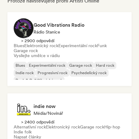
Protože navštěvujete profil Artisti Online
Good Vibrations Radio
Rádio Stanice
> 2900 odpovědí
Blues
Elektronický rock
Experimentální rock
Funk
Garage rock
Vysílejte umělce v rádiu
Blues
Experimentální rock
Garage rock
Hard rock
Indie rock
Progresivní rock
Psychedelický rock
Rock & Roll/Klasický rock
indie now
Média/novinář
> 2400 odpovědí
Alternativní rock
Elektronický rock
Garage rock
Hip-hop
Indie folk
Napsat články