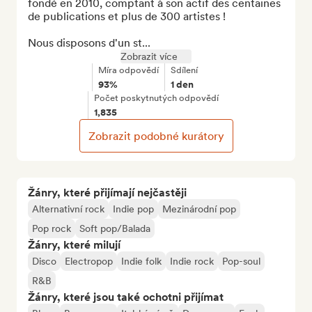
fondé en 2010, comptant à son actif des centaines 
de publications et plus de 300 artistes !

Nous disposons d'un st...
Zobrazit více
Míra odpovědí
Sdílení
93%
1 den
Počet poskytnutých odpovědí
1,835
Zobrazit podobné kurátory
Žánry, které přijímají nejčastěji
Alternativní rock
Indie pop
Mezinárodní pop
Pop rock
Soft pop/Balada
Žánry, které milují
Disco
Electropop
Indie folk
Indie rock
Pop-soul
R&B
Žánry, které jsou také ochotni přijímat