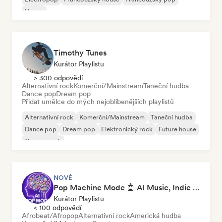
House
Timothy Tunes
Kurátor Playlistu
> 300 odpovědí
Alternativní rock
Komerční/Mainstream
Taneční hudba
Dance pop
Dream pop
Přidat umělce do mých nejoblíbenějších playlistů
Alternativní rock
Komerční/Mainstream
Taneční hudba
Dance pop
Dream pop
Elektronický rock
Future house
Garage rock
NOVÉ
Pop Machine Mode 🤖 AI Music, Indie Pop & Dream Pop
Kurátor Playlistu
< 100 odpovědí
Afrobeat/Afropop
Alternativní rock
Americká hudba