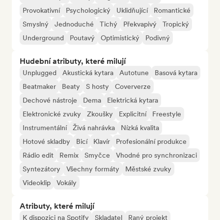
Provokativní
Psychologický
Uklidňující
Romantické
Smyslný
Jednoduché
Tichý
Překvapivý
Tropický
Underground
Poutavý
Optimistický
Podivný
Hudební atributy, které milují
Unplugged
Akustická kytara
Autotune
Basová kytara
Beatmaker
Beaty
S hosty
Coververze
Dechové nástroje
Dema
Elektrická kytara
Elektronické zvuky
Zkoušky
Explicitní
Freestyle
Instrumentální
Živá nahrávka
Nízká kvalita
Hotové skladby
Bicí
Klavír
Profesionální produkce
Rádio edit
Remix
Smyčce
Vhodné pro synchronizaci
Syntezátory
Všechny formáty
Městské zvuky
Videoklip
Vokály
Atributy, které milují
K dispozici na Spotify
Skladatel
Raný projekt