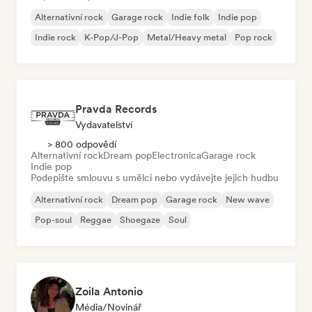
Alternativní rock
Garage rock
Indie folk
Indie pop
Indie rock
K-Pop/J-Pop
Metal/Heavy metal
Pop rock
Pravda Records
Vydavatelství
> 800 odpovědí
Alternativní rock
Dream pop
Electronica
Garage rock
Indie pop
Podepište smlouvu s umělci nebo vydávejte jejich hudbu
Alternativní rock
Dream pop
Garage rock
New wave
Pop-soul
Reggae
Shoegaze
Soul
Zoila Antonio
Média/novinář