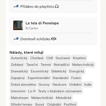
Přidáno do playlistu
La tela di Penelope
R.Carter
Domluvil schůzku
Nálady, které milují
Autentický
Chytlavé
Chill
Současné
Kreativní
Zvědavý
Taneční
Temné
Netradiční
Melancholický
Dramatický
Excentrický
Eklektický
Energický
Zapojený
Experimentální
Standardní
Fusion
Dobrá atmosféra
Groovy
Hardcore
Unikátní
Indie
Intenzivní
Lo-fi
Texty s hlubokým významem
Mainstream
Melancholické
Melodické
Střední tempo
Snový
Originální
Pozitivní