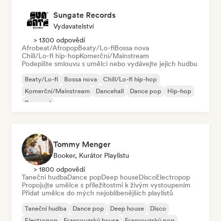
Sungate Records
Vydavatelství
> 1300 odpovědí
Afrobeat/Afropop
Beaty/Lo-fi
Bossa nova
Chill/Lo-fi hip-hop
Komerční/Mainstream
Podepište smlouvu s umělci nebo vydávejte jejich hudbu
Beaty/Lo-fi
Bossa nova
Chill/Lo-fi hip-hop
Komerční/Mainstream
Dancehall
Dance pop
Hip-hop
Pop-soul
Tommy Menger
Booker, Kurátor Playlistu
> 1800 odpovědí
Taneční hudba
Dance pop
Deep house
Disco
Electropop
Propojujte umělce s příležitostmi k živým vystoupením
Přidat umělce do mých nejoblíbenějších playlistů
Taneční hudba
Dance pop
Deep house
Disco
Electropop
Francouzský house
Francouzský pop