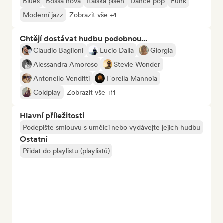
Blues
Bossa nova
Italská píseň
Dance pop
Funk
Moderní jazz
Zobrazit vše +4
Chtějí dostávat hudbu podobnou...
Claudio Baglioni
Lucio Dalla
Giorgia
Alessandra Amoroso
Stevie Wonder
Antonello Venditti
Fiorella Mannoia
Coldplay
Zobrazit vše +11
Hlavní příležitosti
Podepište smlouvu s umělci nebo vydávejte jejich hudbu
Ostatní
Přidat do playlistu (playlistů)