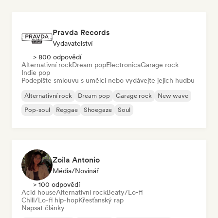
Pravda Records
Vydavatelství
> 800 odpovědí
Alternativní rock
Dream pop
Electronica
Garage rock
Indie pop
Podepište smlouvu s umělci nebo vydávejte jejich hudbu
Alternativní rock
Dream pop
Garage rock
New wave
Pop-soul
Reggae
Shoegaze
Soul
Zoila Antonio
Média/novinář
> 100 odpovědí
Acid house
Alternativní rock
Beaty/Lo-fi
Chill/Lo-fi hip-hop
Křesťanský rap
Napsat články