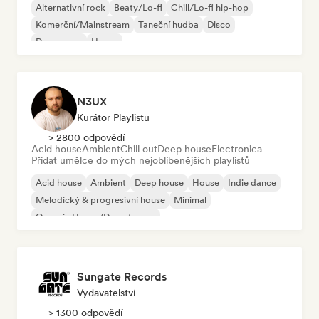
Alternativní rock
Beaty/Lo-fi
Chill/Lo-fi hip-hop
Komerční/Mainstream
Taneční hudba
Disco
Dream pop
House
N3UX
Kurátor Playlistu
> 2800 odpovědí
Acid house
Ambient
Chill out
Deep house
Electronica
Přidat umělce do mých nejoblíbenějších playlistů
Acid house
Ambient
Deep house
House
Indie dance
Melodický & progresivní house
Minimal
Organic House/Downtempo
Sungate Records
Vydavatelství
> 1300 odpovědí