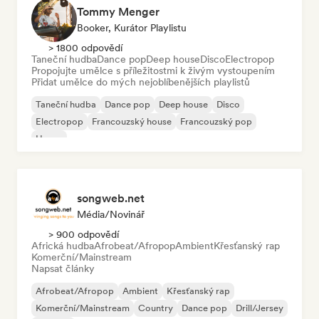
Tommy Menger
Booker, Kurátor Playlistu
> 1800 odpovědí
Taneční hudba
Dance pop
Deep house
Disco
Electropop
Propojujte umělce s příležitostmi k živým vystoupením
Přidat umělce do mých nejoblíbenějších playlistů
Taneční hudba
Dance pop
Deep house
Disco
Electropop
Francouzský house
Francouzský pop
House
songweb.net
Média/novinář
> 900 odpovědí
Africká hudba
Afrobeat/Afropop
Ambient
Křesťanský rap
Komerční/Mainstream
Napsat články
Afrobeat/Afropop
Ambient
Křesťanský rap
Komerční/Mainstream
Country
Dance pop
Drill/Jersey