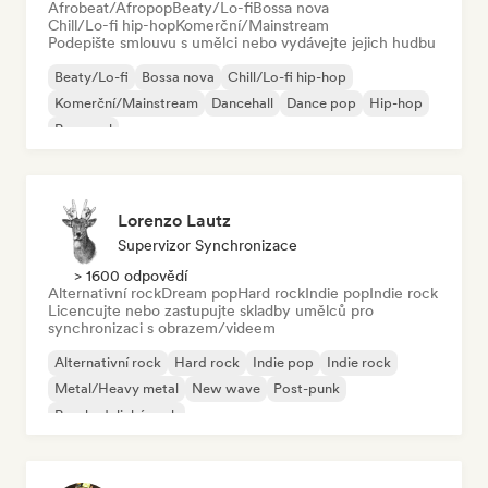
Afrobeat/Afropop
Beaty/Lo-fi
Bossa nova
Chill/Lo-fi hip-hop
Komerční/Mainstream
Podepište smlouvu s umělci nebo vydávejte jejich hudbu
Beaty/Lo-fi
Bossa nova
Chill/Lo-fi hip-hop
Komerční/Mainstream
Dancehall
Dance pop
Hip-hop
Pop-soul
Lorenzo Lautz
Supervizor Synchronizace
> 1600 odpovědí
Alternativní rock
Dream pop
Hard rock
Indie pop
Indie rock
Licencujte nebo zastupujte skladby umělců pro
synchronizaci s obrazem/videem
Alternativní rock
Hard rock
Indie pop
Indie rock
Metal/Heavy metal
New wave
Post-punk
Psychedelický rock