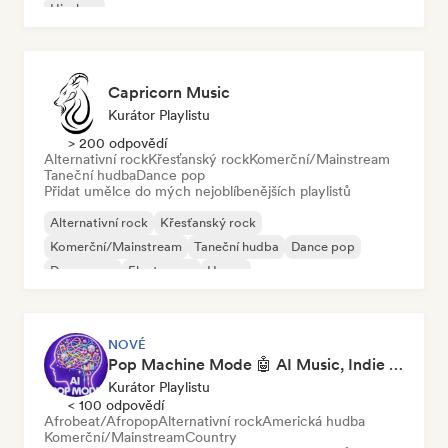
Hip-hop
Capricorn Music
Kurátor Playlistu
> 200 odpovědí
Alternativní rock
Křesťanský rock
Komerční/Mainstream
Taneční hudba
Dance pop
Přidat umělce do mých nejoblíbenějších playlistů
Alternativní rock
Křesťanský rock
Komerční/Mainstream
Taneční hudba
Dance pop
Dream pop
Electropop
House
NOVÉ
Pop Machine Mode 🤖 AI Music, Indie Pop & Dream Pop
Kurátor Playlistu
< 100 odpovědí
Afrobeat/Afropop
Alternativní rock
Americká hudba
Komerční/Mainstream
Country