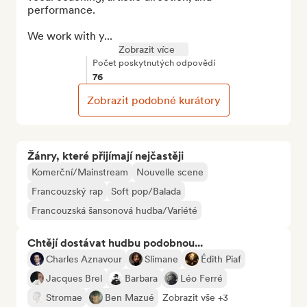
performance.

We work with y...
Zobrazit více
Počet poskytnutých odpovědí
76
Zobrazit podobné kurátory
Žánry, které přijímají nejčastěji
Komerční/Mainstream
Nouvelle scene
Francouzský rap
Soft pop/Balada
Francouzská šansonová hudba/Variété
Chtějí dostávat hudbu podobnou...
Charles Aznavour
Slimane
Édith Piaf
Jacques Brel
Barbara
Léo Ferré
Stromae
Ben Mazué
Zobrazit vše +3