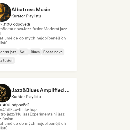
Albatross Music
Kurátor Playlistu
> 3100 odpovědí
es
Bossa nova
Jazz fusion
Moderní jazz
l
dat umělce do mých nejoblíbenějších
listů
erní jazz
Soul
Blues
Bossa nova
z fusion
Jazz&Blues Amplified by Playlist Paradise
Kurátor Playlistu
> 400 odpovědí
es
Chill/Lo-fi hip-hop
ctro jazz/Nu jazz
Experimentální jazz
z fusion
dat umělce do mých nejoblíbenějších
listů