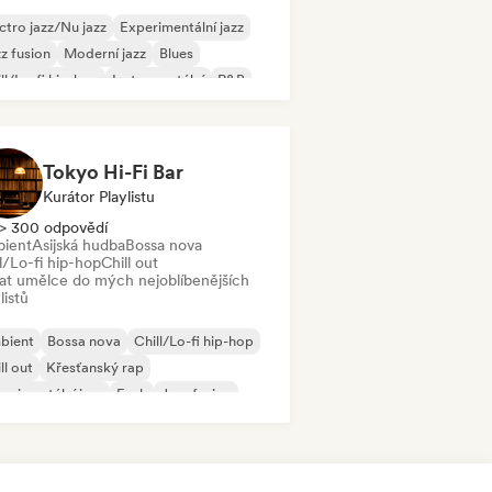
ctro jazz/Nu jazz
Experimentální jazz
z fusion
Moderní jazz
Blues
ll/Lo-fi hip-hop
Instrumentální
R&B
Tokyo Hi-Fi Bar
Kurátor Playlistu
> 300 odpovědí
ient
Asijská hudba
Bossa nova
l/Lo-fi hip-hop
Chill out
dat umělce do mých nejoblíbenějších
listů
bient
Bossa nova
Chill/Lo-fi hip-hop
ll out
Křesťanský rap
erimentální jazz
Funk
Jazz fusion