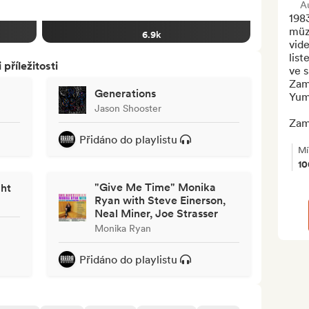
A
1983
müz
6.9k
vide
list
říležitosti
ve s
Zama
Generations
Yum
Jason Shooster
Zam
Přidáno do playlistu
Mí
1
"Give Me Time" Monika
ght
Ryan with Steve Einerson,
Neal Miner, Joe Strasser
Monika Ryan
Přidáno do playlistu