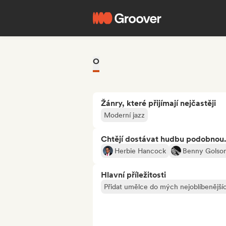
O
Žánry, které přijímají nejčastěji
Moderní jazz
Chtějí dostávat hudbu podobnou.
Herbie Hancock
Benny Golso
Hlavní příležitosti
Přidat umělce do mých nejoblíbenějšíc