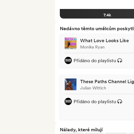
7.4k
Nedávno těmto umělcům poskytli p
What Love Looks Like
Monika Ryan
Přidáno do playlistu
These Paths Channel Li
Julian Wittich
Přidáno do playlistu
Nálady, které milují