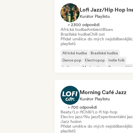
Kurátor Playlistu
> 2300 odpovědí
Africká hudba
Ambient
Blues
Brazilská hudba
Chill out
Přidat umělce do mých nejoblíbenější
playlistů
Africká hudba
Brazilská hudba
Dance pop
Electropop
Indie folk
Indie pop
Moderní jazz
Rap v angličti
Morning Café Jazz
Kurátor Playlistu
> 700 odpovědí
Beaty/Lo-fi
Chill/Lo-fi hip-hop
Electro jazz/Nu jazz
Experimentální jaz
Jazz fusion
Přidat umělce do mých nejoblíbenější
playlistů