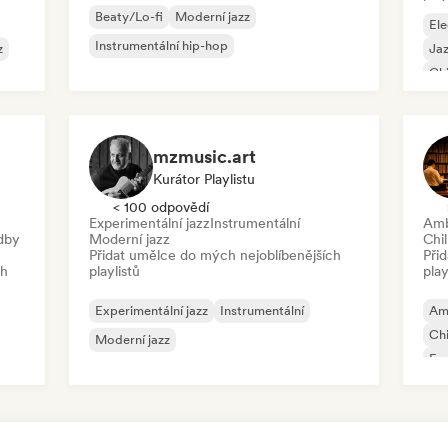
Beaty/Lo-fi
Moderní jazz
Ele
Instrumentální hip-hop
z
Jaz
Chi
mzmusic.art
Kurátor Playlistu
< 100 odpovědí
Experimentální jazz
Instrumentální
Amb
adby
Moderní jazz
Chil
Přidat umělce do mých nejoblíbenějších
Při
ch
playlistů
play
Experimentální jazz
Instrumentální
Am
Chi
Moderní jazz
Exp