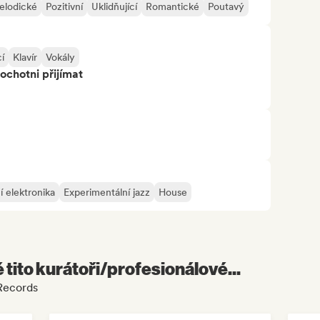
elodické
Pozitivní
Uklidňující
Romantické
Poutavý
cí
Klavír
Vokály
ochotni přijímat
í elektronika
Experimentální jazz
House
é tito kurátoři/profesionálové...
 Records