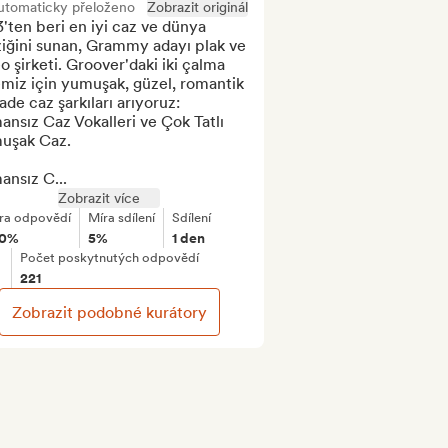
utomaticky přeloženo
Zobrazit originál
'ten beri en iyi caz ve dünya 
iğini sunan, Grammy adayı plak ve 
o şirketi. Groover'daki iki çalma 
emiz için yumuşak, güzel, romantik 
ade caz şarkıları arıyoruz: 
nsız Caz Vokalleri ve Çok Tatlı 
uşak Caz.

ansız C...
Zobrazit více
ra odpovědí
Míra sdílení
Sdílení
00%
5%
1 den
Počet poskytnutých odpovědí
221
Zobrazit podobné kurátory