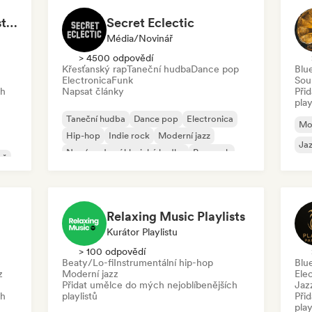
Lofi Jazz/Hip Hop Instrumental
Secret Eclectic
Média/novinář
> 4500 odpovědí
Křesťanský rap
Taneční hudba
Dance pop
Blu
Electronica
Funk
Sou
ch
Napsat články
Při
play
Taneční hudba
Dance pop
Electronica
Mod
Hip-hop
Indie rock
Moderní jazz
Jaz
Neo/moderní klasická hudba
Pop rock
ně
Relaxing Music Playlists
Kurátor Playlistu
> 100 odpovědí
Beaty/Lo-fi
Instrumentální hip-hop
Blu
z
Moderní jazz
Ele
Přidat umělce do mých nejoblíbenějších
Jaz
ch
playlistů
Při
play