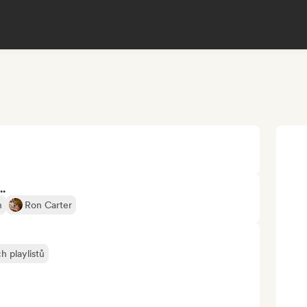
..
n
Ron Carter
h playlistů