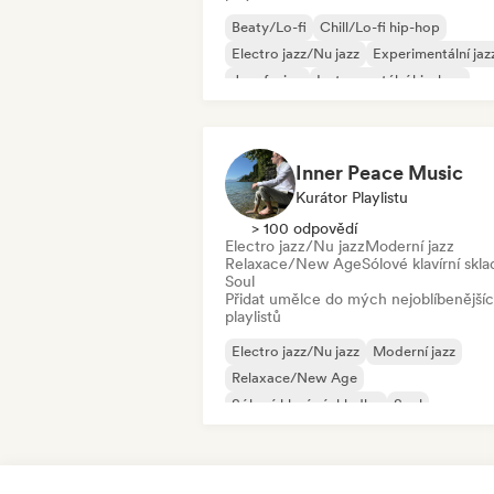
Beaty/Lo-fi
Chill/Lo-fi hip-hop
Electro jazz/Nu jazz
Experimentální jaz
Jazz fusion
Instrumentální hip-hop
Moderní jazz
Lofi bedroom
Inner Peace Music
Kurátor Playlistu
> 100 odpovědí
Electro jazz/Nu jazz
Moderní jazz
Relaxace/New Age
Sólové klavírní skl
Soul
Přidat umělce do mých nejoblíbenější
playlistů
Electro jazz/Nu jazz
Moderní jazz
Relaxace/New Age
Sólové klavírní skladby
Soul