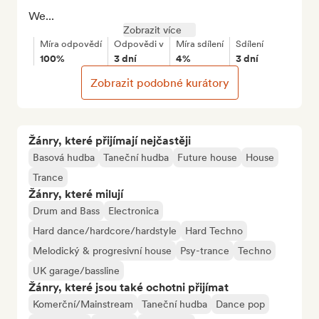
We...
Zobrazit více
Míra odpovědí
Odpovědi v
Míra sdílení
Sdílení
100%
3 dní
4%
3 dní
Zobrazit podobné kurátory
Žánry, které přijímají nejčastěji
Basová hudba
Taneční hudba
Future house
House
Trance
Žánry, které milují
Drum and Bass
Electronica
Hard dance/hardcore/hardstyle
Hard Techno
Melodický & progresivní house
Psy-trance
Techno
UK garage/bassline
Žánry, které jsou také ochotni přijímat
Komerční/Mainstream
Taneční hudba
Dance pop