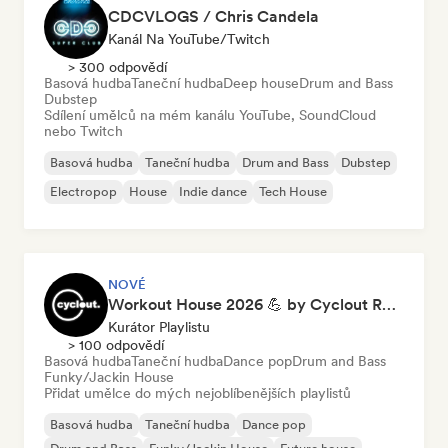
CDCVLOGS / Chris Candela
Kanál Na YouTube/Twitch
> 300 odpovědí
Basová hudba
Taneční hudba
Deep house
Drum and Bass
Dubstep
Sdílení umělců na mém kanálu YouTube, SoundCloud
nebo Twitch
Basová hudba
Taneční hudba
Drum and Bass
Dubstep
Electropop
House
Indie dance
Tech House
NOVÉ
Workout House 2026 💪 by Cyclout Records
Kurátor Playlistu
> 100 odpovědí
Basová hudba
Taneční hudba
Dance pop
Drum and Bass
Funky/Jackin House
Přidat umělce do mých nejoblíbenějších playlistů
Basová hudba
Taneční hudba
Dance pop