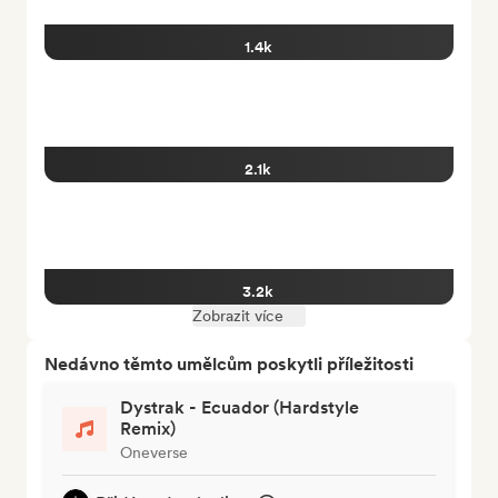
1.4k
2.1k
3.2k
Zobrazit více
Nedávno těmto umělcům poskytli příležitosti
Dystrak - Ecuador (Hardstyle
Remix)
Oneverse