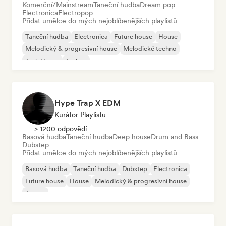
Komerční/Mainstream
Taneční hudba
Dream pop
Electronica
Electropop
Přidat umělce do mých nejoblíbenějších playlistů
Taneční hudba
Electronica
Future house
House
Melodický & progresivní house
Melodické techno
Tech House
Techno
Hype Trap X EDM
Kurátor Playlistu
> 1200 odpovědí
Basová hudba
Taneční hudba
Deep house
Drum and Bass
Dubstep
Přidat umělce do mých nejoblíbenějších playlistů
Basová hudba
Taneční hudba
Dubstep
Electronica
Future house
House
Melodický & progresivní house
Trance