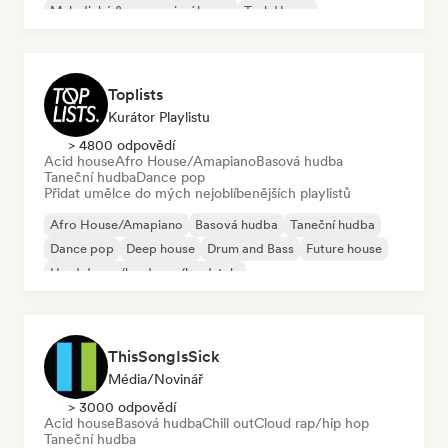
Melodický & progresivní house
Tech House
Toplists
Kurátor Playlistu
> 4800 odpovědí
Acid house
Afro House/Amapiano
Basová hudba
Taneční hudba
Dance pop
Přidat umělce do mých nejoblíbenějších playlistů
Afro House/Amapiano
Basová hudba
Taneční hudba
Dance pop
Deep house
Drum and Bass
Future house
Hard dance/hardcore/hardstyle
ThisSongIsSick
Média/novinář
> 3000 odpovědí
Acid house
Basová hudba
Chill out
Cloud rap/hip hop
Taneční hudba