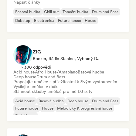
Napsat články
Basová hudba
Chill out
Taneční hudba
Drum and Bass
Dubstep
Electronica
Future house
House
ZIG
Booker, Rádio Stanice, Vybraný DJ
> 300 odpovědí
Acid house
Afro House/Amapiano
Basová hudba
Deep house
Drum and Bass
Propojujte umělce s příležitostmi k živým vystoupením
Vysílejte umělce v rádiu
Stáhnout skladby umělců pro mé DJ sety
Acid house
Basová hudba
Deep house
Drum and Bass
Future house
House
Melodický & progresivní house
Tech House