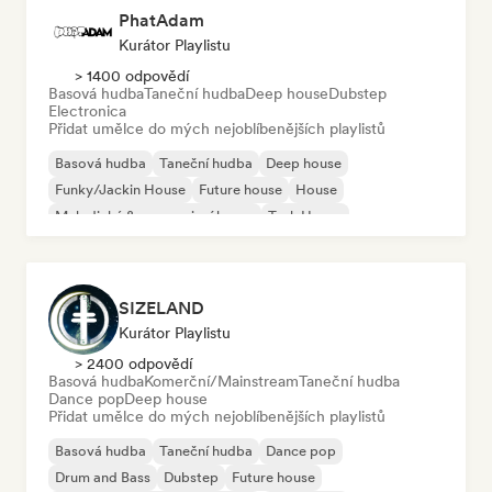
PhatAdam
Kurátor Playlistu
> 1400 odpovědí
Basová hudba
Taneční hudba
Deep house
Dubstep
Electronica
Přidat umělce do mých nejoblíbenějších playlistů
Basová hudba
Taneční hudba
Deep house
Funky/Jackin House
Future house
House
Melodický & progresivní house
Tech House
SIZELAND
Kurátor Playlistu
> 2400 odpovědí
Basová hudba
Komerční/Mainstream
Taneční hudba
Dance pop
Deep house
Přidat umělce do mých nejoblíbenějších playlistů
Basová hudba
Taneční hudba
Dance pop
Drum and Bass
Dubstep
Future house