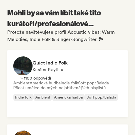
Mohli by se vám líbit také tito
kurátoři/profesionálové...
Protože navštěvujete profil Acoustic vibes: Warm
Melodies, Indie Folk & Singer-Songwriter 🏞️
Quiet Indie Folk
Kurátor Playlistu
> 1100 odpovědí
Ambient
Americká hudba
Indie folk
Soft pop/Balada
Přidat umělce do mých nejoblíbenějších playlistů
Indie folk
Ambient
Americká hudba
Soft pop/Balada