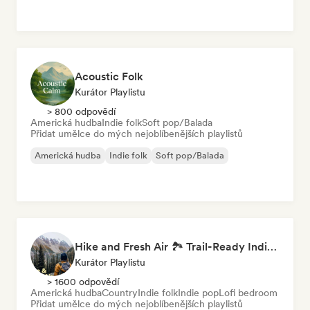
Acoustic Folk
Kurátor Playlistu
> 800 odpovědí
Americká hudba
Indie folk
Soft pop/Balada
Přidat umělce do mých nejoblíbenějších playlistů
Americká hudba
Indie folk
Soft pop/Balada
Hike and Fresh Air 🏞️ Trail-Ready Indie Folk & Acoustic
Kurátor Playlistu
> 1600 odpovědí
Americká hudba
Country
Indie folk
Indie pop
Lofi bedroom
Přidat umělce do mých nejoblíbenějších playlistů