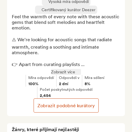
Vysoká míra odpovědí
Certifikovaný kurátor Deezer
Feel the warmth of every note with these acoustic 
gems that blend soft melodies and heartfelt 
emotion.

⚠️ We're looking for acoustic songs that radiate 
warmth, creating a soothing and intimate 
atmosphere.

👉 Apart from curating playlists ...
Zobrazit více
Míra odpovědí
Odpovědi v
Míra sdílení
100%
2 dní
8%
Počet poskytnutých odpovědí
2,454
Zobrazit podobné kurátory
Žánry, které přijímají nejčastěji