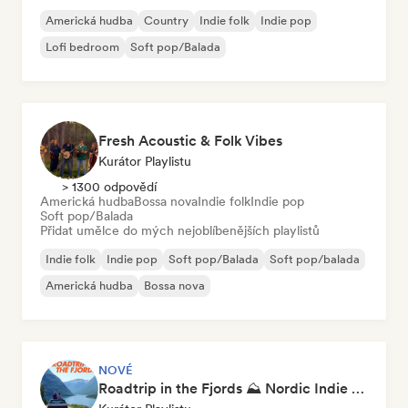
Americká hudba
Country
Indie folk
Indie pop
Lofi bedroom
Soft pop/Balada
Fresh Acoustic & Folk Vibes
Kurátor Playlistu
> 1300 odpovědí
Americká hudba
Bossa nova
Indie folk
Indie pop
Soft pop/Balada
Přidat umělce do mých nejoblíbenějších playlistů
Indie folk
Indie pop
Soft pop/Balada
Soft pop/balada
Americká hudba
Bossa nova
NOVÉ
Roadtrip in the Fjords ⛰️ Nordic Indie Folk & Singer-Songwriter