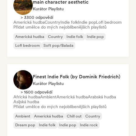
main character aesthetic
Kurátor Playlistu
> 3300 odpovědí
Americká hudba
Country
Indie folk
Indie pop
Lofi bedroom
Přidat umělce do mých nejoblíbenějších playlistů
Americká hudba
Country
Indie folk
Indie pop
Lofi bedroom
Soft pop/Balada
Finest Indie Folk (by Dominik Friedrich)
Kurátor Playlistu
> 1600 odpovědí
Africká hudba
Ambient
Americká hudba
Arabská hudba
Asijská hudba
Přidat umělce do mých nejoblíbenějších playlistů
Ambient
Americká hudba
Chill out
Country
Dream pop
Indie folk
Indie pop
Indie rock