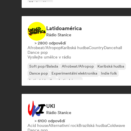
Moderní jazz
Latidoamérica
Rádio Stanice
> 2800 odpovědí
Afrobeat/Afropop
Karibská hudba
Country
Dancehall
Dance pop
Vysílejte umělce v rádiu
Soft pop/Balada
Afrobeat/Afropop
Karibská hudba
Dance pop
Experimentální elektronika
Indie folk
Latinská hudba
Latinský pop
UKI
Rádio Stanice
> 6100 odpovědí
Acid house
Alternativní rock
Brazilská hudba
Coldwave
Dance pop