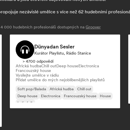
opojuje nezávislé umělce s více než 62 hudebními profesionály: 
ž 4 000 hudebních profesionálů dostupných na
Groover
Dünyadan Sesler
Kurátor Playlistu, Rádio Stanice
> 4700 odpovědí
Africká hudba
Chill out
Deep house
Electronica
Francouzský house
Vysílejte umělce v rádiu
Přidat umělce do mých nejoblíbenějších playlistů
Soft pop/Balada
Africká hudba
Chill out
Deep house
Electronica
Francouzský house
House
Indie folk