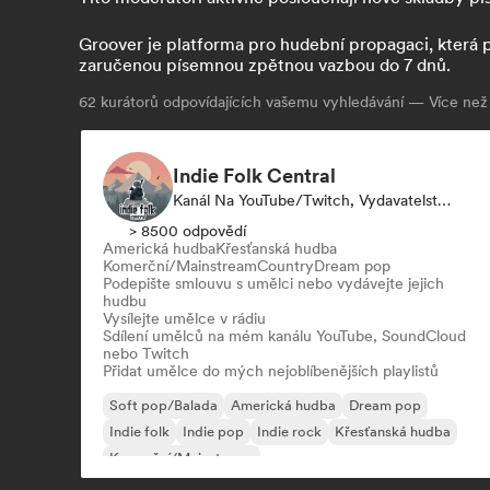
Groover je platforma pro hudební propagaci, která pr
zaručenou písemnou zpětnou vazbou do 7 dnů.
62
kurátorů odpovídajících vašemu vyhledávání — Více ne
Indie Folk Central
Kanál Na YouTube/Twitch, Vydavatelství, Kurátor Playlistu, Rádio Stanice
> 8500 odpovědí
Americká hudba
Křesťanská hudba
Komerční/Mainstream
Country
Dream pop
Podepište smlouvu s umělci nebo vydávejte jejich
hudbu
Vysílejte umělce v rádiu
Sdílení umělců na mém kanálu YouTube, SoundCloud
nebo Twitch
Přidat umělce do mých nejoblíbenějších playlistů
Soft pop/Balada
Americká hudba
Dream pop
Indie folk
Indie pop
Indie rock
Křesťanská hudba
Komerční/Mainstream