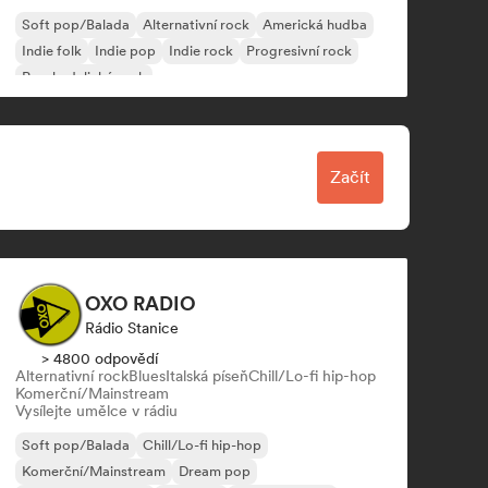
Soft pop/Balada
Alternativní rock
Americká hudba
Indie folk
Indie pop
Indie rock
Progresivní rock
Psychedelický rock
Začít
OXO RADIO
Rádio Stanice
> 4800 odpovědí
Alternativní rock
Blues
Italská píseň
Chill/Lo-fi hip-hop
Komerční/Mainstream
Vysílejte umělce v rádiu
Soft pop/Balada
Chill/Lo-fi hip-hop
Komerční/Mainstream
Dream pop