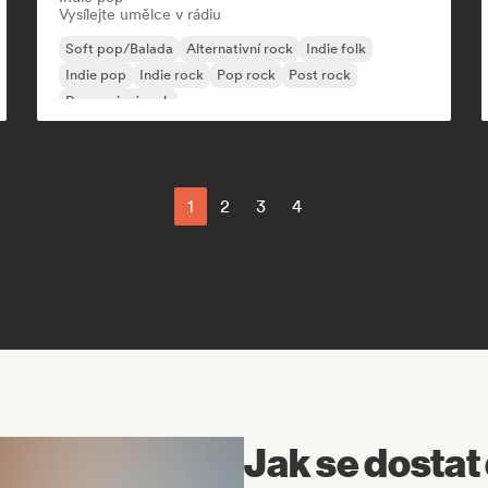
Vysílejte umělce v rádiu
Soft pop/Balada
Alternativní rock
Indie folk
Indie pop
Indie rock
Pop rock
Post rock
Progresivní rock
1
2
3
4
Jak se dostat 