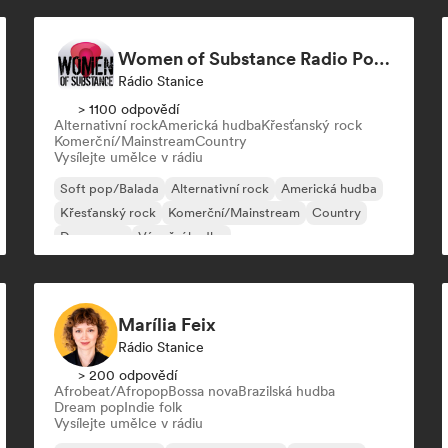
Women of Substance Radio Podcast (human Female recording or performing artists or female-fronted bands)
Rádio Stanice
> 1100 odpovědí
Alternativní rock
Americká hudba
Křesťanský rock
Komerční/Mainstream
Country
Vysílejte umělce v rádiu
Soft pop/Balada
Alternativní rock
Americká hudba
Křesťanský rock
Komerční/Mainstream
Country
Dream pop
Vánoční hudba
Marília Feix
Rádio Stanice
> 200 odpovědí
Afrobeat/Afropop
Bossa nova
Brazilská hudba
Dream pop
Indie folk
Vysílejte umělce v rádiu