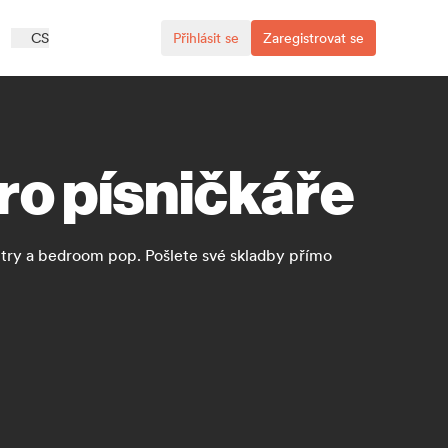
CS
Přihlásit se
Zaregistrovat se
ro písničkáře
untry a bedroom pop. Pošlete své skladby přímo