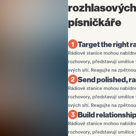
rozhlasových
písničkáře
Target the right 
Rádiové stanice mohou nabídnou
rozhovory, představují umělce v
svých sítí. Reagujte na zpětnou
Send polished, r
Rádiové stanice mohou nabídnou
rozhovory, představují umělce v
svých sítí. Reagujte na zpětnou
Build relationshi
Rádiové stanice mohou nabídnou
rozhovory, představují umělce v