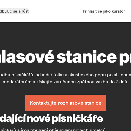
udbu
Uč se a růst
Přihlásit se jako kurátor
hlasové stanice p
udbu písničkářů, od indie folku a akustického popu po alt-co
moderátorům a získejte zaručenou zpětnou vazbu do 7 dnů.
Kontaktujte rozhlasové stanice
dající nové písničkáře
sničkářů a jsou otevřeni objevování nových umělců.