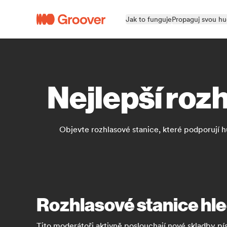
Jak to funguje
Propaguj svou h
Nejlepší roz
Objevte rozhlasové stanice, které podporují h
Rozhlasové stanice hle
Tito moderátoři aktivně poslouchají nové skladby pí