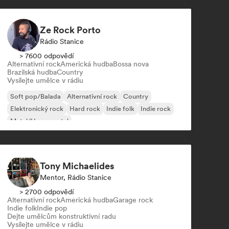
Ze Rock Porto
Rádio Stanice
> 7600 odpovědí
Alternativní rock
Americká hudba
Bossa nova
Brazilská hudba
Country
Vysílejte umělce v rádiu
Soft pop/Balada
Alternativní rock
Country
Elektronický rock
Hard rock
Indie folk
Indie rock
Metal/Heavy metal
Tony Michaelides
Mentor, Rádio Stanice
> 2700 odpovědí
Alternativní rock
Americká hudba
Garage rock
Indie folk
Indie pop
Dejte umělcům konstruktivní radu
Vysílejte umělce v rádiu