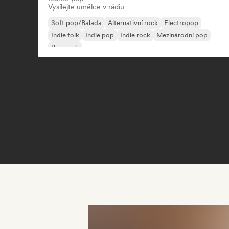
Vysílejte umělce v rádiu
Soft pop/Balada
Alternativní rock
Electropop
Indie folk
Indie pop
Indie rock
Mezinárodní pop
Pop rock