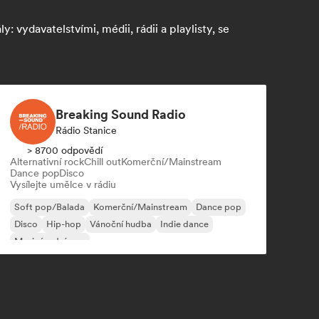
vydavatelstvími, médii, rádii a playlisty, se
Breaking Sound Radio
Rádio Stanice
> 8700 odpovědí
Alternativní rock
Chill out
Komerční/Mainstream
Dance pop
Disco
Vysílejte umělce v rádiu
Soft pop/Balada
Komerční/Mainstream
Dance pop
Disco
Hip-hop
Vánoční hudba
Indie dance
Mezinárodní pop