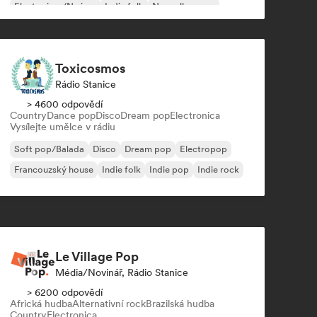
Electro jazz/Nu jazz
Indie folk
Nouvelle scene
Pop rock
Toxicosmos
Rádio Stanice
> 4600 odpovědí
Country
Dance pop
Disco
Dream pop
Electronica
Vysílejte umělce v rádiu
Soft pop/Balada
Disco
Dream pop
Electropop
Francouzský house
Indie folk
Indie pop
Indie rock
Le Village Pop
Média/novinář, Rádio Stanice
> 6200 odpovědí
Africká hudba
Alternativní rock
Brazilská hudba
Country
Electronica