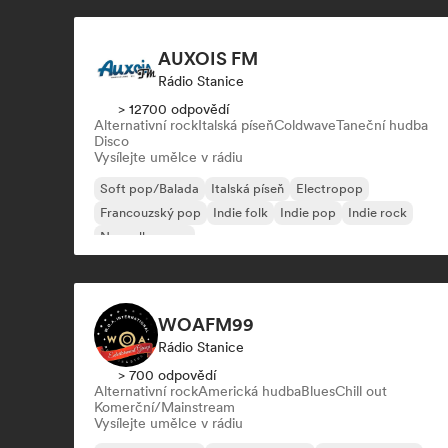
AUXOIS FM
Rádio Stanice
> 12700 odpovědí
Alternativní rock
Italská píseň
Coldwave
Taneční hudba
Disco
Vysílejte umělce v rádiu
Soft pop/Balada
Italská píseň
Electropop
Francouzský pop
Indie folk
Indie pop
Indie rock
Nouvelle scene
WOAFM99
Rádio Stanice
> 700 odpovědí
Alternativní rock
Americká hudba
Blues
Chill out
Komerční/Mainstream
Vysílejte umělce v rádiu