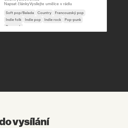
Napsat články
Vysílejte umělce v rádiu
Soft pop/Balada
Country
Francouzský pop
Indie folk
Indie pop
Indie rock
Pop-punk
Pop rock
do vysílání