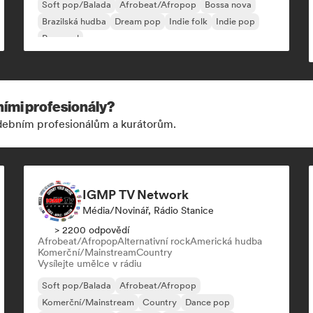
Soft pop/Balada
Afrobeat/Afropop
Bossa nova
Brazilská hudba
Dream pop
Indie folk
Indie pop
Pop-soul
ními profesionály?
udebním profesionálům a kurátorům.
IGMP TV Network
Média/novinář, Rádio Stanice
> 2200 odpovědí
Afrobeat/Afropop
Alternativní rock
Americká hudba
Komerční/Mainstream
Country
Vysílejte umělce v rádiu
Soft pop/Balada
Afrobeat/Afropop
Komerční/Mainstream
Country
Dance pop