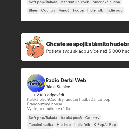
Soft pop/Balada
Alternativní rock
Americká hudba
Blues
Country
Vánoční hudba
Indie folk
Indie pop
Chcete se spojit s těmito hudeb
Pošlete svou skladbu více než 3 000 h
Radio Derbi Web
Rádio Stanice
> 3100 odpovědí
Italská píseň
Country
Taneční hudba
Dance pop
Francouzský house
Vysílejte umělce v rádiu
Soft pop/Balada
Italská píseň
Country
Taneční hudba
Hip-hop
Indie folk
K-Pop/J-Pop