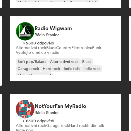
Mezinárodní pop
Pop rock
Rap v angličtině
Radio Wigwam
Rádio Stanice
> 9600 odpovědí
Alternativní rock
Blues
Country
Electronica
Funk
Vysílejte umělce v rádiu
Soft pop/Balada
Alternativní rock
Blues
Garage rock
Hard rock
Indie folk
Indie rock
Metal/Heavy metal
NotYourFan MyRadio
Rádio Stanice
> 8500 odpovědí
Alternativní rock
Garage rock
Hard rock
Indie folk
Indie pop