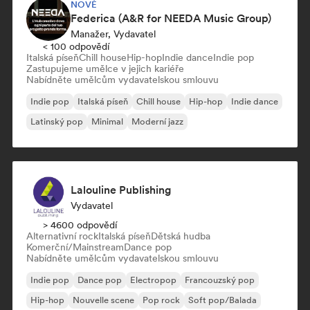
NOVÉ
Federica (A&R for NEEDA Music Group)
Manažer, Vydavatel
< 100 odpovědí
Italská píseň
Chill house
Hip-hop
Indie dance
Indie pop
Zastupujeme umělce v jejich kariéře
Nabídněte umělcům vydavatelskou smlouvu
Indie pop
Italská píseň
Chill house
Hip-hop
Indie dance
Latinský pop
Minimal
Moderní jazz
Lalouline Publishing
Vydavatel
> 4600 odpovědí
Alternativní rock
Italská píseň
Dětská hudba
Komerční/Mainstream
Dance pop
Nabídněte umělcům vydavatelskou smlouvu
Indie pop
Dance pop
Electropop
Francouzský pop
Hip-hop
Nouvelle scene
Pop rock
Soft pop/Balada