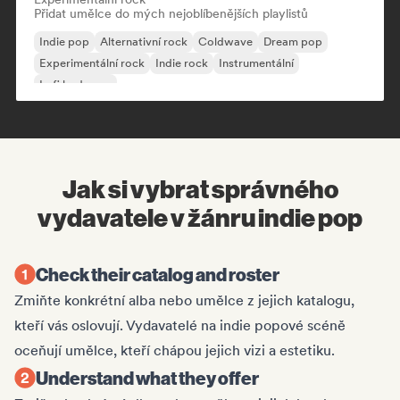
Přidat umělce do mých nejoblíbenějších playlistů
Indie pop
Alternativní rock
Coldwave
Dream pop
Experimentální rock
Indie rock
Instrumentální
Lofi bedroom
Jak si vybrat správného
vydavatele v žánru indie pop
Check their catalog and roster
Zmiňte konkrétní alba nebo umělce z jejich katalogu,
kteří vás oslovují. Vydavatelé na indie popové scéně
oceňují umělce, kteří chápou jejich vizi a estetiku.
Understand what they offer