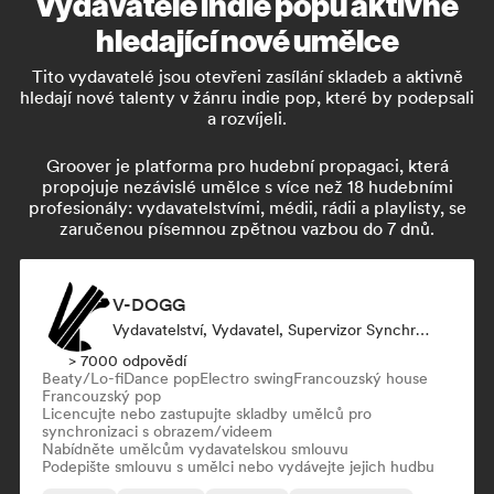
Vydavatelé indie popu aktivně
hledající nové umělce
Tito vydavatelé jsou otevřeni zasílání skladeb a aktivně
hledají nové talenty v žánru indie pop, které by podepsali
a rozvíjeli.
Groover je platforma pro hudební propagaci, která
propojuje nezávislé umělce s více než 18 hudebními
profesionály: vydavatelstvími, médii, rádii a playlisty, se
zaručenou písemnou zpětnou vazbou do 7 dnů.
V-DOGG
Vydavatelství, Vydavatel, Supervizor Synchronizace
> 7000 odpovědí
Beaty/Lo-fi
Dance pop
Electro swing
Francouzský house
Francouzský pop
Licencujte nebo zastupujte skladby umělců pro
synchronizaci s obrazem/videem
Nabídněte umělcům vydavatelskou smlouvu
Podepište smlouvu s umělci nebo vydávejte jejich hudbu