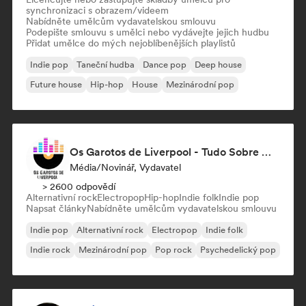
synchronizaci s obrazem/videem
Nabídněte umělcům vydavatelskou smlouvu
Podepište smlouvu s umělci nebo vydávejte jejich hudbu
Přidat umělce do mých nejoblíbenějších playlistů
Indie pop
Taneční hudba
Dance pop
Deep house
Future house
Hip-hop
House
Mezinárodní pop
Os Garotos de Liverpool - Tudo Sobre Música
Média/novinář, Vydavatel
> 2600 odpovědí
Alternativní rock
Electropop
Hip-hop
Indie folk
Indie pop
Napsat články
Nabídněte umělcům vydavatelskou smlouvu
Indie pop
Alternativní rock
Electropop
Indie folk
Indie rock
Mezinárodní pop
Pop rock
Psychedelický pop