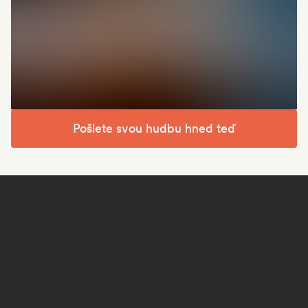
Pošlete svou hudbu hned teď