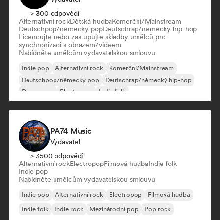
> 300 odpovědí
Alternativní rock
Dětská hudba
Komerční/Mainstream
Deutschpop/německý pop
Deutschrap/německý hip-hop
Licencujte nebo zastupujte skladby umělců pro
synchronizaci s obrazem/videem
Nabídněte umělcům vydavatelskou smlouvu
Indie pop
Alternativní rock
Komerční/Mainstream
Deutschpop/německý pop
Deutschrap/německý hip-hop
Dream pop
Electropop
Indie folk
PA74 Music
Vydavatel
> 3500 odpovědí
Alternativní rock
Electropop
Filmová hudba
Indie folk
Indie pop
Nabídněte umělcům vydavatelskou smlouvu
Indie pop
Alternativní rock
Electropop
Filmová hudba
Indie folk
Indie rock
Mezinárodní pop
Pop rock