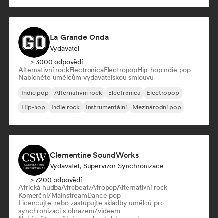
La Grande Onda
Vydavatel
> 3000 odpovědí
Alternativní rock
Electronica
Electropop
Hip-hop
Indie pop
Nabídněte umělcům vydavatelskou smlouvu
Indie pop
Alternativní rock
Electronica
Electropop
Hip-hop
Indie rock
Instrumentální
Mezinárodní pop
Clementine SoundWorks
Vydavatel, Supervizor Synchronizace
> 7200 odpovědí
Africká hudba
Afrobeat/Afropop
Alternativní rock
Komerční/Mainstream
Dance pop
Licencujte nebo zastupujte skladby umělců pro
synchronizaci s obrazem/videem