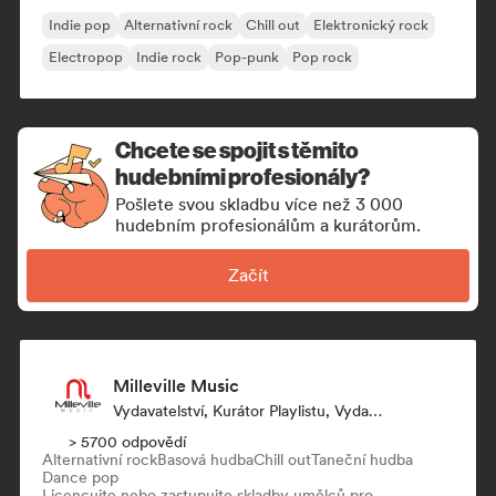
Indie pop
Alternativní rock
Chill out
Elektronický rock
Electropop
Indie rock
Pop-punk
Pop rock
Chcete se spojit s těmito
hudebními profesionály?
Pošlete svou skladbu více než 3 000
hudebním profesionálům a kurátorům.
Začít
Milleville Music
Vydavatelství, Kurátor Playlistu, Vydavatel, Supervizor Synchronizace
> 5700 odpovědí
Alternativní rock
Basová hudba
Chill out
Taneční hudba
Dance pop
Licencujte nebo zastupujte skladby umělců pro