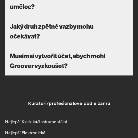
umělce?
Jaký druh zpětné vazby mohu
očekávat?
Musím si vytvořit účet, abych mohl
Groover vyzkoušet?
Kurátoři/profesionálové podle žánru
Nejlepší Klasická/Instrumentální
Nejlepší Elektronická