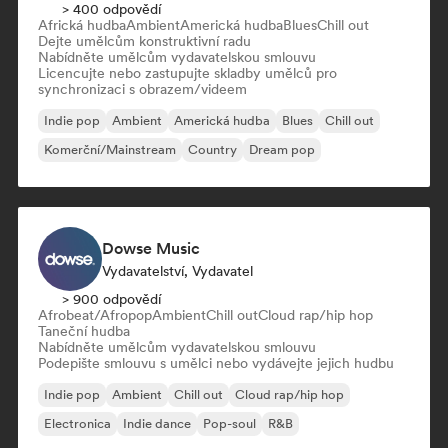
> 400 odpovědí
Africká hudba
Ambient
Americká hudba
Blues
Chill out
Dejte umělcům konstruktivní radu
Nabídněte umělcům vydavatelskou smlouvu
Licencujte nebo zastupujte skladby umělců pro
synchronizaci s obrazem/videem
Indie pop
Ambient
Americká hudba
Blues
Chill out
Komerční/Mainstream
Country
Dream pop
Dowse Music
Vydavatelství, Vydavatel
> 900 odpovědí
Afrobeat/Afropop
Ambient
Chill out
Cloud rap/hip hop
Taneční hudba
Nabídněte umělcům vydavatelskou smlouvu
Podepište smlouvu s umělci nebo vydávejte jejich hudbu
Indie pop
Ambient
Chill out
Cloud rap/hip hop
Electronica
Indie dance
Pop-soul
R&B