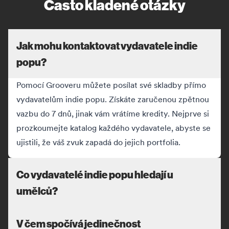
Často kladené otázky
Jak mohu kontaktovat vydavatele indie
popu?
Pomocí Grooveru můžete posílat své skladby přímo
vydavatelům indie popu. Získáte zaručenou zpětnou
vazbu do 7 dnů, jinak vám vrátíme kredity. Nejprve si
prozkoumejte katalog každého vydavatele, abyste se
ujistili, že váš zvuk zapadá do jejich portfolia.
Co vydavatelé indie popu hledají u
umělců?
V čem spočívá jedinečnost