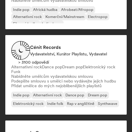
Nabídněte umělcům vydavatelskou smlouvu
Indie pop
Africká hudba
Afrobeat/Afropop
Alternativní rock
Komerční/Mainstream
Electropop
Filmová hudba
Indie dance
Cénit Records
Vydavatelství, Kurátor Playlistu, Vydavatel
> 3100 odpovědí
Alternativní rock
Dance pop
Dream pop
Elektronický rock
Funk
Nabídněte umělcům vydavatelskou smlouvu
Podepište smlouvu s umělci nebo vydávejte jejich hudbu
Přidat umělce do mých nejoblíbenějších playlistů
Indie pop
Alternativní rock
Dance pop
Dream pop
Elektronický rock
Indie folk
Rap v angličtině
Synthwave