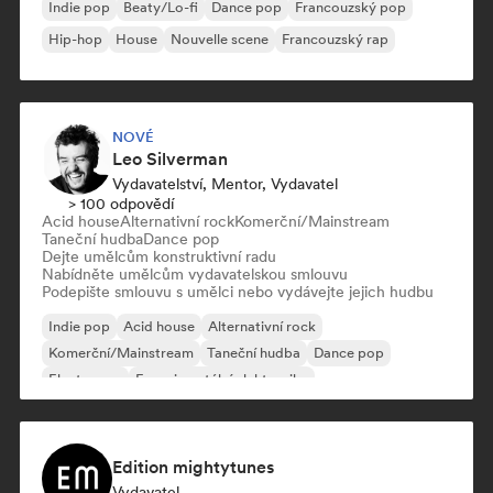
Indie pop
Beaty/Lo-fi
Dance pop
Francouzský pop
Hip-hop
House
Nouvelle scene
Francouzský rap
NOVÉ
Leo Silverman
Vydavatelství, Mentor, Vydavatel
> 100 odpovědí
Acid house
Alternativní rock
Komerční/Mainstream
Taneční hudba
Dance pop
Dejte umělcům konstruktivní radu
Nabídněte umělcům vydavatelskou smlouvu
Podepište smlouvu s umělci nebo vydávejte jejich hudbu
Indie pop
Acid house
Alternativní rock
Komerční/Mainstream
Taneční hudba
Dance pop
Electropop
Experimentální elektronika
Edition mightytunes
Vydavatel