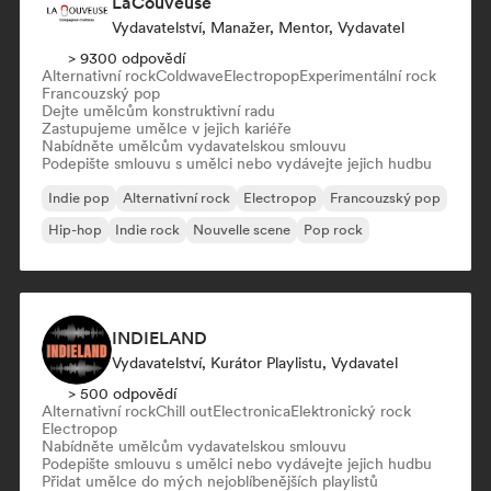
LaCouveuse
Vydavatelství, Manažer, Mentor, Vydavatel
> 9300 odpovědí
Alternativní rock
Coldwave
Electropop
Experimentální rock
Francouzský pop
Dejte umělcům konstruktivní radu
Zastupujeme umělce v jejich kariéře
Nabídněte umělcům vydavatelskou smlouvu
Podepište smlouvu s umělci nebo vydávejte jejich hudbu
Indie pop
Alternativní rock
Electropop
Francouzský pop
Hip-hop
Indie rock
Nouvelle scene
Pop rock
INDIELAND
Vydavatelství, Kurátor Playlistu, Vydavatel
> 500 odpovědí
Alternativní rock
Chill out
Electronica
Elektronický rock
Electropop
Nabídněte umělcům vydavatelskou smlouvu
Podepište smlouvu s umělci nebo vydávejte jejich hudbu
Přidat umělce do mých nejoblíbenějších playlistů