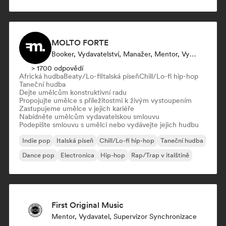
MOLTO FORTE
Booker, Vydavatelství, Manažer, Mentor, Vydavatel
> 1700 odpovědí
Africká hudba
Beaty/Lo-fi
Italská píseň
Chill/Lo-fi hip-hop
Taneční hudba
Dejte umělcům konstruktivní radu
Propojujte umělce s příležitostmi k živým vystoupením
Zastupujeme umělce v jejich kariéře
Nabídněte umělcům vydavatelskou smlouvu
Podepište smlouvu s umělci nebo vydávejte jejich hudbu
Indie pop
Italská píseň
Chill/Lo-fi hip-hop
Taneční hudba
Dance pop
Electronica
Hip-hop
Rap/Trap v italštině
First Original Music
Mentor, Vydavatel, Supervizor Synchronizace