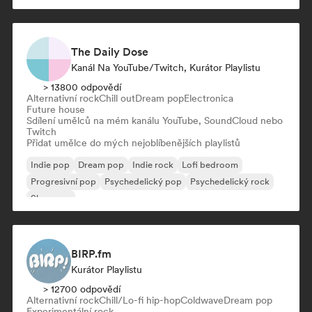
The Daily Dose
Kanál Na YouTube/Twitch, Kurátor Playlistu
> 13800 odpovědí
Alternativní rock
Chill out
Dream pop
Electronica
Future house
Sdílení umělců na mém kanálu YouTube, SoundCloud nebo
Twitch
Přidat umělce do mých nejoblíbenějších playlistů
Indie pop
Dream pop
Indie rock
Lofi bedroom
Progresivní pop
Psychedelický pop
Psychedelický rock
Shoegaze
BIRP.fm
Kurátor Playlistu
> 12700 odpovědí
Alternativní rock
Chill/Lo-fi hip-hop
Coldwave
Dream pop
Experimentální rock