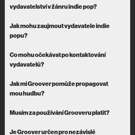
vydavatelství v žánru indie pop?
Jak mohu zaujmout vydavatele indie
popu?
Co mohu očekávat po kontaktování
vydavatelů?
Jak mi Groover pomůže propagovat
mou hudbu?
Musím za používání Grooveru platit?
Je Groover určen pro nezávislé