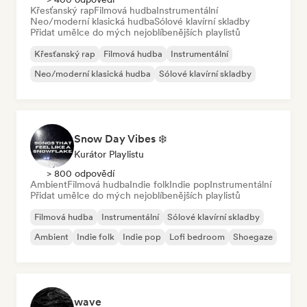
Křesťanský rap
Filmová hudba
Instrumentální
Neo/moderní klasická hudba
Sólové klavírní skladby
Přidat umělce do mých nejoblíbenějších playlistů
Křesťanský rap
Filmová hudba
Instrumentální
Neo/moderní klasická hudba
Sólové klavírní skladby
Snow Day Vibes ❄️
Kurátor Playlistu
> 800 odpovědí
Ambient
Filmová hudba
Indie folk
Indie pop
Instrumentální
Přidat umělce do mých nejoblíbenějších playlistů
Filmová hudba
Instrumentální
Sólové klavírní skladby
Ambient
Indie folk
Indie pop
Lofi bedroom
Shoegaze
wave