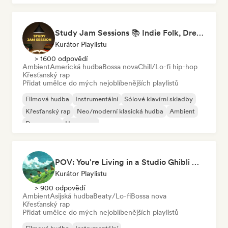
Study Jam Sessions 📚 Indie Folk, Dream Pop & Singer-Songwriter
Kurátor Playlistu
> 1600 odpovědí
Ambient
Americká hudba
Bossa nova
Chill/Lo-fi hip-hop
Křesťanský rap
Přidat umělce do mých nejoblíbenějších playlistů
Filmová hudba
Instrumentální
Sólové klavírní skladby
Křesťanský rap
Neo/moderní klasická hudba
Ambient
Dream pop
Hyperpop
POV: You're Living in a Studio Ghibli Movie 🌱 Neo-Classical Piano & Dream Pop
Kurátor Playlistu
> 900 odpovědí
Ambient
Asijská hudba
Beaty/Lo-fi
Bossa nova
Křesťanský rap
Přidat umělce do mých nejoblíbenějších playlistů