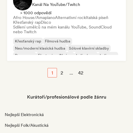
Kanál Na YouTube/Twitch
> 1000 odpovědí
Afro House/Amapiano
Alternativní rock
Italská píseň
Křesťanský rap
Disco
Sdílení umělců na mém kanálu YouTube, SoundCloud
nebo Twitch
Křesťanský rap
Filmová hudba
Neo/moderní klasická hudba
Sólové klavírní skladby
Dream pop
Electro jazz/Nu jazz
Indie dance
Indie pop
1
2
...
42
Kurátoři/profesionálové podle žánru
Nejlepší Elektronická
Nejlepší Folk/Akustická