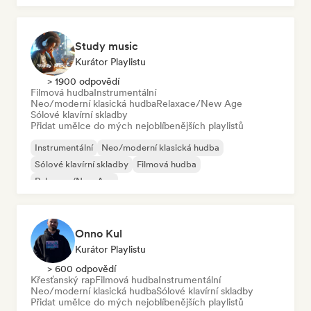
Study music
Kurátor Playlistu
> 1900 odpovědí
Filmová hudba
Instrumentální
Neo/moderní klasická hudba
Relaxace/New Age
Sólové klavírní skladby
Přidat umělce do mých nejoblíbenějších playlistů
Instrumentální
Neo/moderní klasická hudba
Sólové klavírní skladby
Filmová hudba
Relaxace/New Age
Onno Kul
Kurátor Playlistu
> 600 odpovědí
Křesťanský rap
Filmová hudba
Instrumentální
Neo/moderní klasická hudba
Sólové klavírní skladby
Přidat umělce do mých nejoblíbenějších playlistů