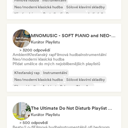
Filmová hudba
Instrumentální
Neo/moderní klasická hudba
Sólové klavírní skladby
Křesťanský rap
Beaty/Lo-fi
Dream pop
Indie folk
MNOMUSIC - SOFT PIANO and NEO-CLASSICAL
Kurátor Playlistu
> 3200 odpovědí
Ambient
Křesťanský rap
Filmová hudba
Instrumentální
Neo/moderní klasická hudba
Přidat umělce do mých nejoblíbenějších playlistů
Křesťanský rap
Instrumentální
Neo/moderní klasická hudba
Sólové klavírní skladby
Filmová hudba
Ambient
Relaxace/New Age
The Ultimate Do Not Disturb Playlist 🔕 Neo-Classical & Ambient Piano
Kurátor Playlistu
> 500 odpovědí
Beaty/Lo-fi
Filmová hudba
Instrumentální
Lofi bedroom