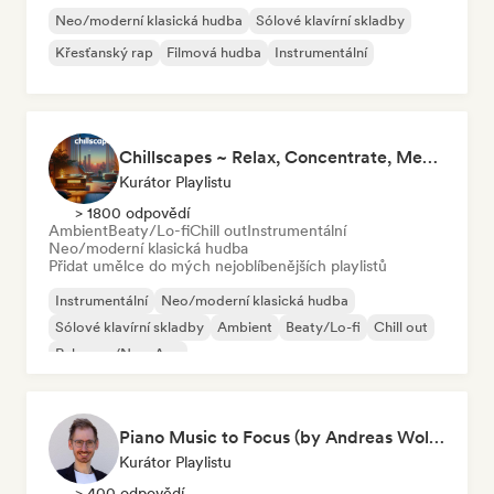
Neo/moderní klasická hudba
Sólové klavírní skladby
Křesťanský rap
Filmová hudba
Instrumentální
Chillscapes ~ Relax, Concentrate, Meditate, Sleep, Dream
Kurátor Playlistu
> 1800 odpovědí
Ambient
Beaty/Lo-fi
Chill out
Instrumentální
Neo/moderní klasická hudba
Přidat umělce do mých nejoblíbenějších playlistů
Instrumentální
Neo/moderní klasická hudba
Sólové klavírní skladby
Ambient
Beaty/Lo-fi
Chill out
Relaxace/New Age
Piano Music to Focus (by Andreas Wolff)
Kurátor Playlistu
> 400 odpovědí