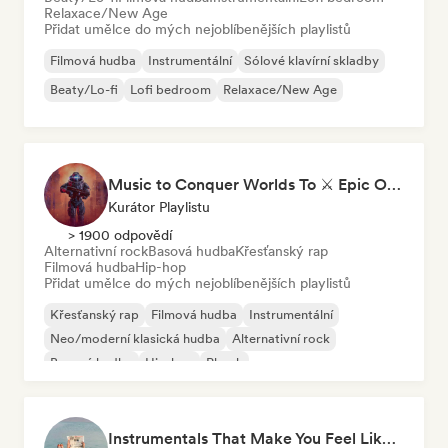
Relaxace/New Age
Přidat umělce do mých nejoblíbenějších playlistů
Filmová hudba
Instrumentální
Sólové klavírní skladby
Beaty/Lo-fi
Lofi bedroom
Relaxace/New Age
Music to Conquer Worlds To ⚔️ Epic Orchestral, Cinematic & Trailer Music
Kurátor Playlistu
> 1900 odpovědí
Alternativní rock
Basová hudba
Křesťanský rap
Filmová hudba
Hip-hop
Přidat umělce do mých nejoblíbenějších playlistů
Křesťanský rap
Filmová hudba
Instrumentální
Neo/moderní klasická hudba
Alternativní rock
Basová hudba
Hip-hop
Phonk
Instrumentals That Make You Feel Like Floating