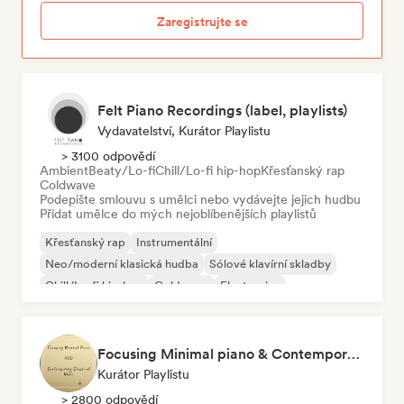
Zaregistrujte se
Felt Piano Recordings (label, playlists)
Vydavatelství, Kurátor Playlistu
> 3100 odpovědí
Ambient
Beaty/Lo-fi
Chill/Lo-fi hip-hop
Křesťanský rap
Coldwave
Podepište smlouvu s umělci nebo vydávejte jejich hudbu
Přidat umělce do mých nejoblíbenějších playlistů
Křesťanský rap
Instrumentální
Neo/moderní klasická hudba
Sólové klavírní skladby
Chill/Lo-fi hip-hop
Coldwave
Electronica
Experimentální jazz
Focusing Minimal piano & Contemporary classical music
Kurátor Playlistu
> 2800 odpovědí