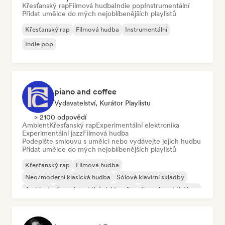
Křesťanský rap
Filmová hudba
Indie pop
Instrumentální
Přidat umělce do mých nejoblíbenějších playlistů
Křesťanský rap
Filmová hudba
Instrumentální
Indie pop
piano and coffee
Vydavatelství, Kurátor Playlistu
> 2100 odpovědí
Ambient
Křesťanský rap
Experimentální elektronika
Experimentální jazz
Filmová hudba
Podepište smlouvu s umělci nebo vydávejte jejich hudbu
Přidat umělce do mých nejoblíbenějších playlistů
Křesťanský rap
Filmová hudba
Neo/moderní klasická hudba
Sólové klavírní skladby
Ambient
Experimentální elektronika
Experimentální jazz
Indie folk