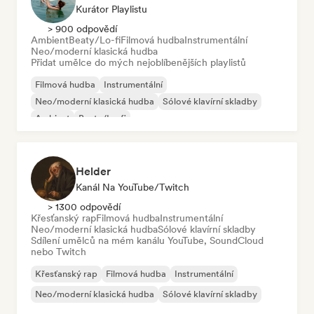
Kurátor Playlistu
> 900 odpovědí
Ambient
Beaty/Lo-fi
Filmová hudba
Instrumentální
Neo/moderní klasická hudba
Přidat umělce do mých nejoblíbenějších playlistů
Filmová hudba
Instrumentální
Neo/moderní klasická hudba
Sólové klavírní skladby
Ambient
Beaty/Lo-fi
Helder
Kanál Na YouTube/Twitch
> 1300 odpovědí
Křesťanský rap
Filmová hudba
Instrumentální
Neo/moderní klasická hudba
Sólové klavírní skladby
Sdílení umělců na mém kanálu YouTube, SoundCloud
nebo Twitch
Křesťanský rap
Filmová hudba
Instrumentální
Neo/moderní klasická hudba
Sólové klavírní skladby