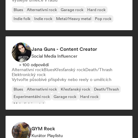
Vysílejte umělce v rádiu
Blues
Alternativní rock
Garage rock
Hard rock
Indie folk
Indie rock
Metal/Heavy metal
Pop rock
Jana Guns - Content Creator
Social Media Influencer
> 100 odpovědí
Alternativní rock
Blues
Křesťanský rock
Death/Thrash
Elektronický rock
Vytvořte působivé příspěvky nebo reely o umělcích
Blues
Alternativní rock
Křesťanský rock
Death/Thrash
Experimentální rock
Garage rock
Hard rock
Melodický metal
GYM Rock
Kurátor Playlistu