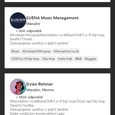
SUENA Music Management
Manažer
> 500 odpovědí
Afrobeat/Afropop
Alternativní rock
Blues
Chill/Lo-fi hip-hop
Death/Thrash
Zastupujeme umělce v jejich kariéře
Blues
Afrobeat/Afropop
Alternativní rock
Chill/Lo-fi hip-hop
Hip-hop
Indie folk
R&B
Reggae
Dylan Rehmer
Manažer, Mentor
> 1300 odpovědí
Alternativní rock
Blues
Chill/Lo-fi hip-hop
Cloud rap/hip hop
Taneční hudba
Zastupujeme umělce v jejich kariéře
Dejte umělcům konstruktivní radu