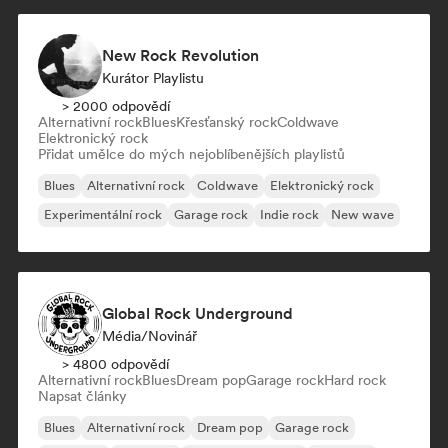
New Rock Revolution
Kurátor Playlistu
> 2000 odpovědí
Alternativní rock
Blues
Křesťanský rock
Coldwave
Elektronický rock
Přidat umělce do mých nejoblíbenějších playlistů
Blues
Alternativní rock
Coldwave
Elektronický rock
Experimentální rock
Garage rock
Indie rock
New wave
Global Rock Underground
Média/novinář
> 4800 odpovědí
Alternativní rock
Blues
Dream pop
Garage rock
Hard rock
Napsat články
Blues
Alternativní rock
Dream pop
Garage rock