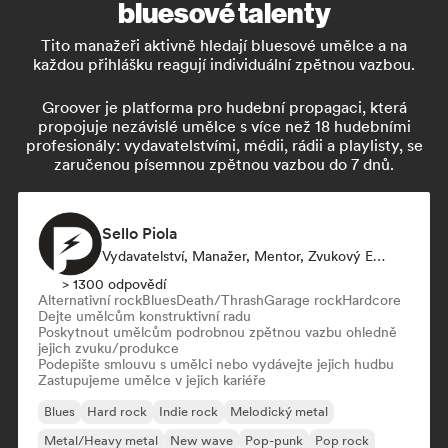
bluesové talenty
Tito manažeři aktivně hledají bluesové umělce a na
každou přihlášku reagují individuální zpětnou vazbou.
Groover je platforma pro hudební propagaci, která
propojuje nezávislé umělce s více než 18 hudebními
profesionály: vydavatelstvími, médii, rádii a playlisty, se
zaručenou písemnou zpětnou vazbou do 7 dnů.
Sello Piola
Vydavatelství, Manažer, Mentor, Zvukový Expert
> 1300 odpovědí
Alternativní rock
Blues
Death/Thrash
Garage rock
Hardcore
Dejte umělcům konstruktivní radu
Poskytnout umělcům podrobnou zpětnou vazbu ohledně
jejich zvuku/produkce
Podepište smlouvu s umělci nebo vydávejte jejich hudbu
Zastupujeme umělce v jejich kariéře
Blues
Hard rock
Indie rock
Melodický metal
Metal/Heavy metal
New wave
Pop-punk
Pop rock