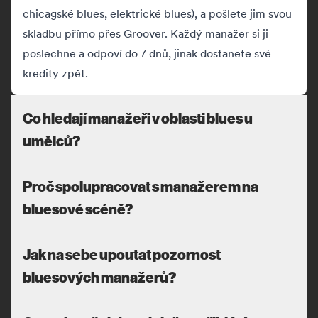
chicagské blues, elektrické blues), a pošlete jim svou
skladbu přímo přes Groover. Každý manažer si ji
poslechne a odpoví do 7 dnů, jinak dostanete své
kredity zpět.
Co hledají manažeři v oblasti blues u
umělců?
Proč spolupracovat s manažerem na
bluesové scéně?
Jak na sebe upoutat pozornost
bluesových manažerů?