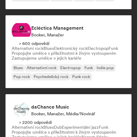
Ecléctica Management
Booker, Manažer
> 600 odpovědí
Alternativní rock
Blues
Elektronický rock
Electropop
Funk
Propojujte umělce s příležitostmi k živým vystoupením
Zastupujeme umělce v jejich kariéře
Blues
Alternativní rock
Electropop
Funk
Indie pop
Pop rock
Psychedelický rock
Punk rock
daChance Music
Booker, Manažer, Média/novinář
> 2200 odpovědí
Alternativní rock
Blues
Dub
Experimentální jazz
Funk
Propojujte umělce s příležitostmi k živým vystoupením