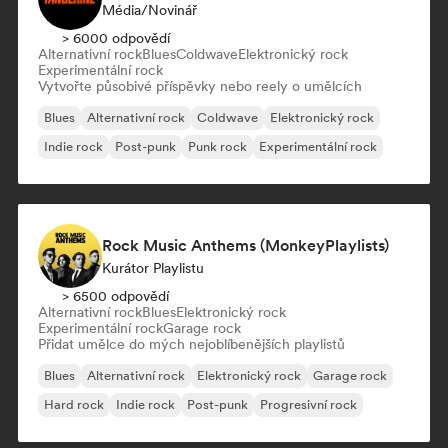
Média/novinář
> 6000 odpovědí
Alternativní rock
Blues
Coldwave
Elektronický rock
Experimentální rock
Vytvořte působivé příspěvky nebo reely o umělcích
Blues
Alternativní rock
Coldwave
Elektronický rock
Indie rock
Post-punk
Punk rock
Experimentální rock
Rock Music Anthems (MonkeyPlaylists)
Kurátor Playlistu
> 6500 odpovědí
Alternativní rock
Blues
Elektronický rock
Experimentální rock
Garage rock
Přidat umělce do mých nejoblíbenějších playlistů
Blues
Alternativní rock
Elektronický rock
Garage rock
Hard rock
Indie rock
Post-punk
Progresivní rock