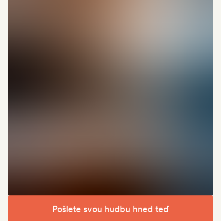
Pošlete svou hudbu hned teď