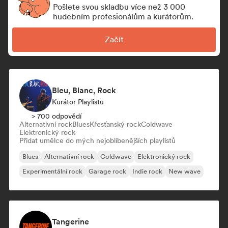
Pošlete svou skladbu více než 3 000
hudebním profesionálům a kurátorům.
Začít
Bleu, Blanc, Rock
Kurátor Playlistu
> 700 odpovědí
Alternativní rock
Blues
Křesťanský rock
Coldwave
Elektronický rock
Přidat umělce do mých nejoblíbenějších playlistů
Blues
Alternativní rock
Coldwave
Elektronický rock
Experimentální rock
Garage rock
Indie rock
New wave
Tangerine