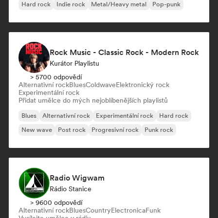
Hard rock
Indie rock
Metal/Heavy metal
Pop-punk
Rock Music - Classic Rock - Modern Rock
Kurátor Playlistu
> 5700 odpovědí
Alternativní rock
Blues
Coldwave
Elektronický rock
Experimentální rock
Přidat umělce do mých nejoblíbenějších playlistů
Blues
Alternativní rock
Experimentální rock
Hard rock
New wave
Post rock
Progresivní rock
Punk rock
Radio Wigwam
Rádio Stanice
> 9600 odpovědí
Alternativní rock
Blues
Country
Electronica
Funk