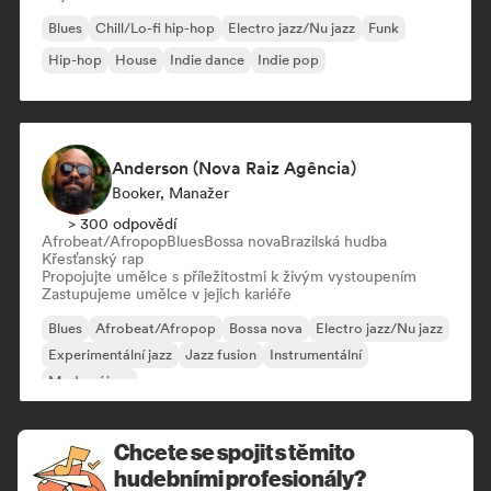
Blues
Chill/Lo-fi hip-hop
Electro jazz/Nu jazz
Funk
Hip-hop
House
Indie dance
Indie pop
Anderson (Nova Raiz Agência)
Booker, Manažer
> 300 odpovědí
Afrobeat/Afropop
Blues
Bossa nova
Brazilská hudba
Křesťanský rap
Propojujte umělce s příležitostmi k živým vystoupením
Zastupujeme umělce v jejich kariéře
Blues
Afrobeat/Afropop
Bossa nova
Electro jazz/Nu jazz
Experimentální jazz
Jazz fusion
Instrumentální
Moderní jazz
Chcete se spojit s těmito
hudebními profesionály?