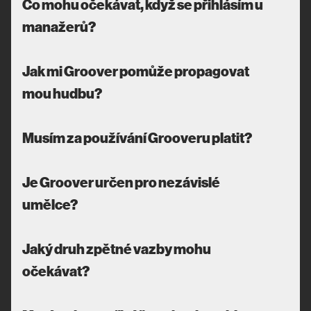
Co mohu očekávat, když se přihlásím u
manažerů?
Jak mi Groover pomůže propagovat
mou hudbu?
Musím za používání Grooveru platit?
Je Groover určen pro nezávislé
umělce?
Jaký druh zpětné vazby mohu
očekávat?