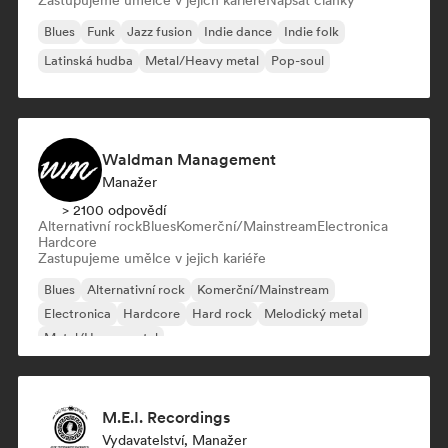
Zastupujeme umělce v jejich kariéře
Napsat články
Blues
Funk
Jazz fusion
Indie dance
Indie folk
Latinská hudba
Metal/Heavy metal
Pop-soul
Waldman Management
Manažer
> 2100 odpovědí
Alternativní rock
Blues
Komerční/Mainstream
Electronica
Hardcore
Zastupujeme umělce v jejich kariéře
Blues
Alternativní rock
Komerční/Mainstream
Electronica
Hardcore
Hard rock
Melodický metal
Metal/Heavy metal
M.E.I. Recordings
Vydavatelství, Manažer