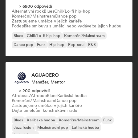
> 6900 odpovědí
Alternativní rock
Blues
Chill/Lo-fi hip-hop
Komerční/Mainstream
Dance pop
Zastupujeme umělce v jejich kariéře
Podepište smlouvu s umělci nebo vydávejte jejich hudbu
Blues
Chill/Lo-fi hip-hop
Komerční/Mainstream
Dance pop
Funk
Hip-hop
Pop-soul
R&B
AGUACERO
Manažer, Mentor
> 200 odpovědí
Afrobeat/Afropop
Blues
Karibská hudba
Komerční/Mainstream
Dance pop
Zastupujeme umělce v jejich kariéře
Dejte umělcům konstruktivní radu
Blues
Karibská hudba
Komerční/Mainstream
Funk
Jazz fusion
Mezinárodní pop
Latinská hudba
Latinský pop