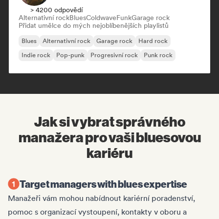
> 4200 odpovědí
Alternativní rock
Blues
Coldwave
Funk
Garage rock
Přidat umělce do mých nejoblíbenějších playlistů
Blues
Alternativní rock
Garage rock
Hard rock
Indie rock
Pop-punk
Progresivní rock
Punk rock
Jak si vybrat správného
manažera pro vaši bluesovou
kariéru
Target managers with blues expertise
Manažeři vám mohou nabídnout kariérní poradenství,
pomoc s organizací vystoupení, kontakty v oboru a