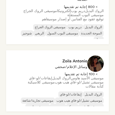
> 800 إجابة تم تقديمها
الروك البديل
دريم بوب
إلكترونيكا
موسيقى الروك الجراج
موسيقى البوب المستقلة
توقيع عقود مع الفنانين أو إصدار موسيقاهم
الروك البديل
دريم بوب
موسيقى الروك الجراج
الموجة الجديدة
موسيقى البوب السول
الريغي
شوجيز
سول
Zoila Antonio
وسائل الإعلام/صحفي
> 100 إجابة تم تقديمها
موسيقى الأسيد هاوس
الروك البديل
إيقاعات/لو-فاي
موسيقى تشيل/لو-فاي هيب هوب
موسيقى كلاسيكية
كتابة مقالات
الروك البديل
إيقاعات/لو-فاي
موسيقى تشيل/لو-فاي هيب هوب
موسيقى تجارية/شائعة
موسيقى الرقص
ديسكو
دريم بوب
موسيقى هاوس