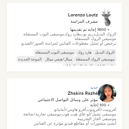
Lorenzo Lautz
مشرف المزامنة
> 1600 إجابة تم تقديمها
الروك البديل
دريم بوب
هارد روك
موسيقى البوب المستقلة
موسيقى الروك المستقلة
ترخيص أو تمثيل مقطوعات الفنانين لمزامنة الصور/الفيديو
الروك البديل
هارد روك
موسيقى البوب المستقلة
موسيقى الروك المستقلة
ميتال/هيفي ميتال
الموجة الجديدة
ما بعد البانك
الروك السيكديليك
جديد
Zhakira Razhé
مؤثر على وسائل التواصل الاجتماعي
< 100 إجابة
أفروبيت/أفروبوب
أفرو هاوس/أمابيانو
موسيقى تشيل/لو-فاي هيب هوب
موسيقى تجارية/شائعة
موسيقى الجاز التجريبية
أنشئ منشورات أو مقاطع فيديو مؤثرة عن الفنانين