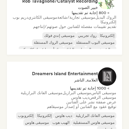
Rob Tavaglione/Catalyst Recording
خبير الصوت
> 800 إجابة تم تقديمها
الروك البديل
موسيقى تجارية/شائعة
موسيقى الكانتري
دريم بوب
إلكترونيكا
تقديم تقييمات مفصلة للفنانين حول صوتهم/إنتاجهم
إلكترونيكا
روك تجريبي
موسيقى إندي فولك
موسيقى البوب المستقلة
موسيقى الروك المستقلة
ميتال/هيفي ميتال
ما بعد البانك
روك أند رول/روك كلاسيكي
Dreamers Island Entertainment
العلامة, الناشر
> 1000 إجابة تم تقديمها
موسيقى الباس
موسيقى البرازيل
موسيقى الفانك البرازيلية
موسيقى الرقص
ديب هاوس
عرض صفقة نشر على الفنانين
توقيع عقود مع الفنانين أو إصدار موسيقاهم
موسيقى الفانك البرازيلية
ديب هاوس
إلكترونيكا
إلكتروبوب
موسيقى هاوس المستقبلية
الهيب هوب
موسيقى هاوس