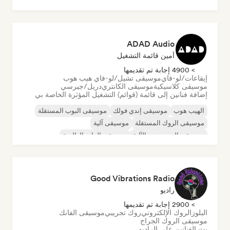
تيك هاوس
ADAD Audio
أمين قائمة التشغيل
> 4900 إجابة تم تقديمها
إيقاعات/لو-فاي
موسيقى تشيل/لو-فاي هيب هوب
موسيقى كلاسيكية
موسيقى الكانتري
دريل/جيرسي
إضافة فنانين إلى قائمة (قوائم) التشغيل المؤثرة الخاصة بي
الهيب هوب
موسيقى إندي فولك
موسيقى البوب المستقلة
موسيقى الروك المستقلة
موسيقى آلية
موسيقى الهيب هوب الآلية
موسيقى الراب العالمية
الراب باللغة الإنجليزية
Good Vibrations Radio
راديو
> 2900 إجابة تم تقديمها
البلوز
الروك الإلكتروني
روك تجريبي
موسيقى الفانك
موسيقى الروك الجراج
بث الفنانين على الراديو