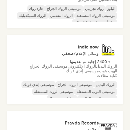
البلوز
روك تجريبي
موسيقى الروك الجراج
هارد روك
موسيقى الروك المستقلة
الروك التقدمي
الروك السيكديليك
روك أند رول/روك كلاسيكي
indie now
وسائل الإعلام/صحفي
> 2400 إجابة تم تقديمها
الروك البديل
الروك الإلكتروني
موسيقى الروك الجراج
الهيب هوب
موسيقى إندي فولك
كتابة مقالات
الروك البديل
موسيقى الروك الجراج
موسيقى إندي فولك
موسيقى البوب المستقلة
موسيقى الروك المستقلة
موسيقى الراب العالمية
ميتال/هيفي ميتال
موسيقى البوب روك
Pravda Records
العلامة