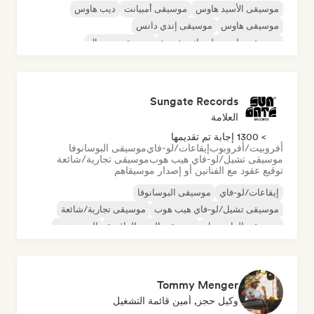
موسيقى الأسيد هاوس
موسيقى أمبيانت
ديب هاوس
موسيقى هاوس
موسيقى إندي دانس
موسيقى هاوس ملوديك وتقدمية
موسيقى مينيمال
أورجانيك هاوس/داون تيمبو
Sungate Records
العلامة
> 1300 إجابة تم تقديمها
أفروبيت/أفروبوب
إيقاعات/لو-فاي
موسيقى البوسانوفا
موسيقى تشيل/لو-فاي هيب هوب
موسيقى تجارية/شائعة
توقيع عقود مع الفنانين أو إصدار موسيقاهم
إيقاعات/لو-فاي
موسيقى البوسانوفا
موسيقى تشيل/لو-فاي هيب هوب
موسيقى تجارية/شائعة
موسيقى الدانسهول
موسيقى البوب الراقصة
الهيب هوب
موسيقى البوب السول
Tommy Menger
وكيل حجز, أمين قائمة التشغيل