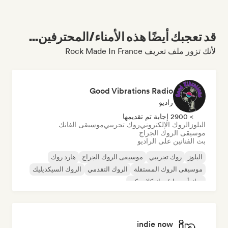
قد تعجبك أيضًا هذه الأمناء/المحترفين...
لأنك تزور ملف تعريف Rock Made In France
Good Vibrations Radio
راديو
> 2900 إجابة تم تقديمها
البلوز
الروك الإلكتروني
روك تجريبي
موسيقى الفانك
موسيقى الروك الجراج
بث الفنانين على الراديو
البلوز
روك تجريبي
موسيقى الروك الجراج
هارد روك
موسيقى الروك المستقلة
الروك التقدمي
الروك السيكديليك
روك أند رول/روك كلاسيكي
indie now