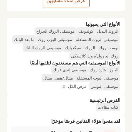
عرض أمناء مشابهين
الأنواع التي يحبونها
الروك البديل
كولدويف
موسيقى الروك الجراج
موسيقى الروك المستقلة
موسيقى البوب روك
ما بعد البانك
بوست روك
الروك السيكديليك
موسيقى الروك البانك
روك أند رول/روك كلاسيكي
الأنواع الموسيقية التي هم مستعدون لتلقيها أيضًا
البلوز
هارد روك
موسيقى إندي فولك
موسيقى البوب المستقلة
ميتال/هيفي ميتال
موسيقى النويس
عرض الكل +2
الفرص الرئيسية
كتابة مقالات
لقد منحوا هؤلاء الفنانين فرصًا مؤخرًا