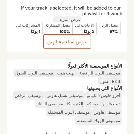
If your track is selected, it will be added to our 
playlist for 4 week...
عرض المزيد
معدل الرد
الإجابات في
معدل المشاركة
المشاركات في
97%
2 يومًا
100%
1 يومًا
عرض أمناء مشابهين
الأنواع الموسيقية الأكثر قبولًا
موسيقى البوب الراقصة
الهيب هوب
موسيقى البوب السول
R&B
سول
الأنواع التي يحبونها
أفرو هاوس/أمابيانو
موسيقى تشيل هاوس
موسيقى الرقص
ديب هاوس
ديسكو
إلكترونيكا
موسيقى الفانك
موسيقى هاوس
موسيقى البوب المستقلة
موسيقى الروك المستقلة