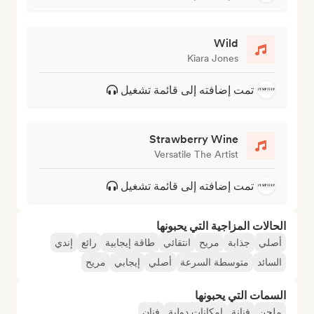
Wild
Kiara Jones
تمت إضافته إلى قائمة تشغيل
Strawberry Wine
Versatile The Artist
تمت إضافته إلى قائمة تشغيل
الحالات المزاجية التي يحبونها
أصلي
جذابة
مريح
انتقائي
طاقة إيجابية
رائع
إندي
السائد
متوسطة السرعة
أصلي
إيجابي
مريح
السمات التي يحبونها
ملحن
فنانة
إمكانات دولية
فنان