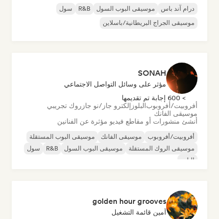
درام آند باس
موسيقى البوب السول
R&B
سول
موسيقى الجراج البريطانية/باسلاين
SONAH
مؤثر على وسائل التواصل الاجتماعي
> 600 إجابة تم تقديمها
أفروبيت/أفروبوب
البلوز
إلكترو جاز/نو جاز
روك تجريبي
موسيقى الفانك
أنشئ منشورات أو مقاطع فيديو مؤثرة عن الفنانين
أفروبيت/أفروبوب
موسيقى الفانك
موسيقى البوب المستقلة
موسيقى الروك المستقلة
موسيقى البوب السول
R&B
سول
البلوز
golden hour grooves
أمين قائمة التشغيل