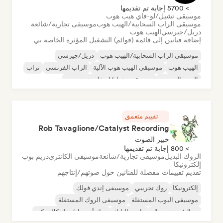
> 5700 إجابة تم تقديمها
موسيقى تشيل/لو-فاي هيب هوب
موسيقى الراب السحابية/الهيب هوب
موسيقى تجارية/شائعة
دريل/جيرسي
الهيب هوب
إضافة فنانين إلى قائمة (قوائم) التشغيل المؤثرة الخاصة بي
موسيقى الراب السحابية/الهيب هوب
دريل/جيرسي
الهيب هوب
موسيقى الهيب هوب الآلية
الراب الفرنسي
تراب
البوب الحضري
موسيقى تشيل/لو-فاي هيب هوب
تقييم متعمق
Rob Tavaglione/Catalyst Recording
خبير الصوت
> 800 إجابة تم تقديمها
الروك البديل
موسيقى تجارية/شائعة
موسيقى الكانتري
دريم بوب
إلكترونيكا
تقديم تقييمات مفصلة للفنانين حول صوتهم/إنتاجهم
إلكترونيكا
روك تجريبي
موسيقى إندي فولك
موسيقى البوب المستقلة
موسيقى الروك المستقلة
ميتال/هيفي ميتال
ما بعد البانك
روك أند رول/روك كلاسيكي