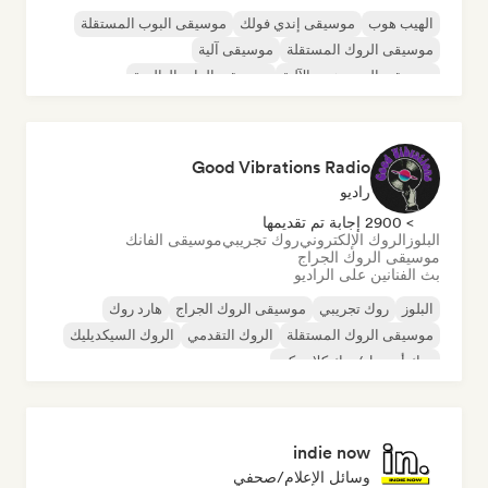
الهيب هوب
موسيقى إندي فولك
موسيقى البوب المستقلة
موسيقى الروك المستقلة
موسيقى آلية
موسيقى الهيب هوب الآلية
موسيقى الراب العالمية
الراب باللغة الإنجليزية
Good Vibrations Radio
راديو
> 2900 إجابة تم تقديمها
البلوز
الروك الإلكتروني
روك تجريبي
موسيقى الفانك
موسيقى الروك الجراج
بث الفنانين على الراديو
البلوز
روك تجريبي
موسيقى الروك الجراج
هارد روك
موسيقى الروك المستقلة
الروك التقدمي
الروك السيكديليك
روك أند رول/روك كلاسيكي
indie now
وسائل الإعلام/صحفي