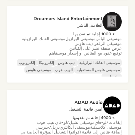
Dreamers Island Entertainment
العلامة, الناشر
> 1000 إجابة تم تقديمها
موسيقى الباس
موسيقى البرازيل
موسيقى الفانك البرازيلية
موسيقى الرقص
ديب هاوس
عرض صفقة نشر على الفنانين
توقيع عقود مع الفنانين أو إصدار موسيقاهم
موسيقى الفانك البرازيلية
ديب هاوس
إلكترونيكا
إلكتروبوب
موسيقى هاوس المستقبلية
الهيب هوب
موسيقى هاوس
تيك هاوس
ADAD Audio
أمين قائمة التشغيل
> 4900 إجابة تم تقديمها
إيقاعات/لو-فاي
موسيقى تشيل/لو-فاي هيب هوب
موسيقى كلاسيكية
موسيقى الكانتري
دريل/جيرسي
إضافة فنانين إلى قائمة (قوائم) التشغيل المؤثرة الخاصة بي