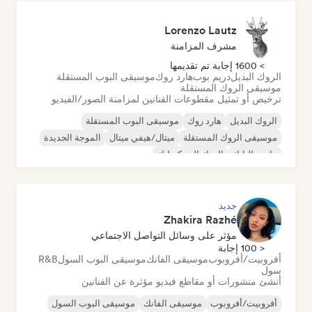
Lorenzo Lautz
مشرف المزامنة
> 1600 إجابة تم تقديمها
الروك البديل
دريم بوب
هارد روك
موسيقى البوب المستقلة
موسيقى الروك المستقلة
ترخيص أو تمثيل مقطوعات الفنانين لمزامنة الصور/الفيديو
الروك البديل
هارد روك
موسيقى البوب المستقلة
موسيقى الروك المستقلة
ميتال/هيفي ميتال
الموجة الجديدة
ما بعد البانك
الروك السيكديليك
جديد
Zhakira Razhé
مؤثر على وسائل التواصل الاجتماعي
< 100 إجابة
أفروبيت/أفروبوب
موسيقى الفانك
موسيقى البوب السول
R&B
سول
أنشئ منشورات أو مقاطع فيديو مؤثرة عن الفنانين
أفروبيت/أفروبوب
موسيقى الفانك
موسيقى البوب السول