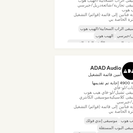
قى الراب السحابية/الهيب هوب
قى تجارية/شائعة
دريل/جيرسي
ب هوب
 فنانين إلى قائمة (قوائم) التشغيل
رة الخاصة بي
قى الراب السحابية/الهيب هوب
ل/جيرسي
الهيب هوب
قى الهيب هوب الآلية
الراب الفرنسي
ب
البوب الحضري
يقى تشيل/لو-فاي هيب هوب
ADAD Audio
أمين قائمة التشغيل
490 إجابة تم تقديمها
عات/لو-فاي
قى تشيل/لو-فاي هيب هوب
قى كلاسيكية
موسيقى الكانتري
/جيرسي
 فنانين إلى قائمة (قوائم) التشغيل
رة الخاصة بي
يب هوب
موسيقى إندي فولك
قى البوب المستقلة