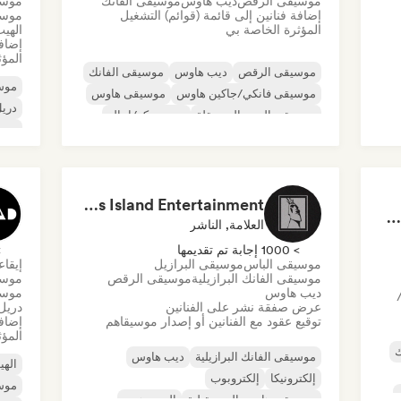
موسيقى الرقص
ديب هاوس
موسيقى الفانك
موسي
إضافة فنانين إلى قائمة (قوائم) التشغيل
موسي
المؤثرة الخاصة بي
الهي
إضافة
المؤث
موسيقى الرقص
ديب هاوس
موسيقى الفانك
موسي
موسيقى فانكي/جاكين هاوس
موسيقى هاوس
دري
موسيقى البوب المستقلة
نيو ديسكو/إيتالو
موسي
لة
موسيقى البوب السول
ترا
موس
Dreamers Island Entertainment
Rob Tavaglione/Catalyst Recording
العلامة, الناشر
> 1000 إجابة تم تقديمها
> 0
موسيقى الباس
موسيقى البرازيل
إيقا
موسيقى الفانك البرازيلية
موسيقى الرقص
موسي
ديب هاوس
موسي
عرض صفقة نشر على الفنانين
دريل
توقيع عقود مع الفنانين أو إصدار موسيقاهم
إضافة
المؤث
ك
موسيقى الفانك البرازيلية
ديب هاوس
اله
إلكترونيكا
إلكتروبوب
موسي
موسيقى هاوس المستقبلية
الهيب هوب