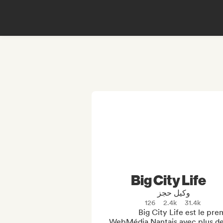
Big City Life
وكيل حجز
126
2.4k
31.4k
Big City Life est le prem
WebMédia Nantais avec plus de