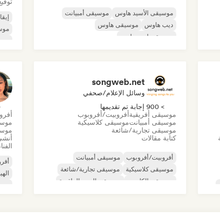
توقيع
موسيقى الأسيد هاوس
موسيقى أمبيانت
إيقا
ديب هاوس
موسيقى هاوس
موس
موسيقى إندي دانس
موسي
موسيقى هاوس ملوديك وتقدمية
موسي
موسيقى مينيمال
أورجانيك هاوس/داون تيمبو
موس
songweb.net
وسائل الإعلام/صحفي
> 900 إجابة تم تقديمها
< 
موسيقى أفريقية
أفروبيت/أفروبوب
أفرو
موسيقى أمبيانت
موسيقى كلاسيكية
موسي
موسيقى تجارية/شائعة
موسي
كتابة مقالات
أنشئ
الفنا
أفروبيت/أفروبوب
موسيقى أمبيانت
أفرو
موسيقى كلاسيكية
موسيقى تجارية/شائعة
اله
موسيقى الكانتري
موسيقى البوب الراقصة
موس
دريل/جيرسي
الهيب هوب
مغني