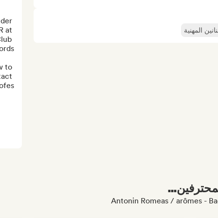
der 
 at 
انين المهنية
lub 
 to 
act 
es...
محترفين...