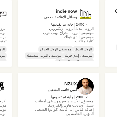
indie now
وسائل الإعلام/صحفي
> 2400 إجابة تم تقديمها
> 0
الروك البديل
الروك الإلكتروني
الروك
موسيقى الروك الجراج
الهيب هوب
موسي
موسيقى إندي فولك
موسي
كتابة مقالات
توقيع
الروك البديل
موسيقى الروك الجراج
الرو
موسيقى إندي فولك
موسيقى البوب المستقلة
موسي
موسيقى الروك المستقلة
موس
موسيقى الراب العالمية
ميتال/هيفي ميتال
موسيقى البوب روك
N3UX
أمين قائمة التشغيل
> 2800 إجابة تم تقديمها
> 0
موسيقى الأسيد هاوس
موسيقى أمبيانت
أفرو
تشيل آوت
ديب هاوس
إلكترونيكا
موسي
إضافة فنانين إلى قائمة (قوائم) التشغيل
موسي
المؤثرة الخاصة بي
موسي