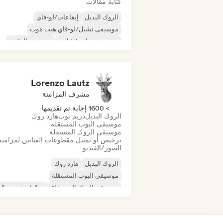
كتابة مقالات
الروك البديل
إيقاعات/لو-فاي
موسيقى تشيل/لو-فاي هيب هوب
موسيقى تجارية/شائعة
موسيقى الرقص
ديسكو
دريم بوب
موسيقى هاوس
Lorenzo Lautz
مشرف المزامنة
> 1600 إجابة تم تقديمها
الروك البديل
دريم بوب
هارد روك
موسيقى البوب المستقلة
موسيقى الروك المستقلة
ترخيص أو تمثيل مقطوعات الفنانين لمزامنة
الصور/الفيديو
الروك البديل
هارد روك
موسيقى البوب المستقلة
موسيقى الروك المستقلة
ميتال/هيفي ميتال
الموجة الجديدة
ما بعد البانك
الروك السيكديليك