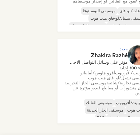
 عقود مع الفنانين أو إصدار موسيقاهم
عات/لو-فاي
موسيقى البوسانوفا
يقى تشيل/لو-فاي هيب هوب
قى تجارية/شائعة
موسيقى الدانسهول
قى البوب الراقصة
الهيب هوب
يقى البوب السول
جديد
Zhakira Razhé
مؤثر على وسائل التواصل الاجتماعي
100 إجابة
بيت/أفروبوب
أفرو هاوس/أمابيانو
قى تشيل/لو-فاي هيب هوب
قى تجارية/شائعة
موسيقى الجاز التجريبية
 منشورات أو مقاطع فيديو مؤثرة عن
نين
بيت/أفروبوب
موسيقى الفانك
يب هوب
موسيقى الجاز الحديثة
يقى البوب السول
R&B
 وكاتب أغاني
سول