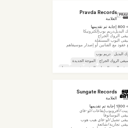
Pravda Records
العلامة
80 إجابة تم تقديمها
 البديل
دريم بوب
إلكترونيكا
قى الروك الجراج
قى البوب المستقلة
 عقود مع الفنانين أو إصدار موسيقاهم
ك البديل
دريم بوب
قى الروك الجراج
الموجة الجديدة
يقى البوب السول
الريغي
شوجيز
سول
Sungate Records
العلامة
130 إجابة تم تقديمها
بيت/أفروبوب
إيقاعات/لو-فاي
قى البوسانوفا
قى تشيل/لو-فاي هيب هوب
قى تجارية/شائعة