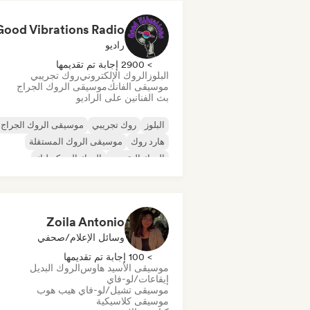
Good Vibrations Radio
راديو
> 2900 إجابة تم تقديمها
البلوز
الروك الإلكتروني
روك تجريبي
موسيقى الفانك
موسيقى الروك الجراج
بث الفنانين على الراديو
البلوز
روك تجريبي
موسيقى الروك الجراج
هارد روك
موسيقى الروك المستقلة
الروك التقدمي
الروك السيكديليك
روك أند رول/روك كلاسيكي
Zoila Antonio
وسائل الإعلام/صحفي
> 100 إجابة تم تقديمها
موسيقى الأسيد هاوس
الروك البديل
إيقاعات/لو-فاي
موسيقى تشيل/لو-فاي هيب هوب
موسيقى كلاسيكية