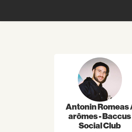
Antonin Romeas 
arômes - Baccus
Social Club