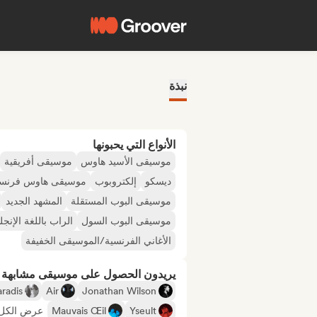
نبذة
الأنواع التي يحبونها
موسيقى الأسيد هاوس
موسيقى أفريقية
ديسكو
إلكتروبوب
موسيقى هاوس فرنسي
موسيقى البوب المستقلة
المشهد الجديد
موسيقى البوب السول
الراب باللغة الإنجل
الأغاني الفرنسية/الموسيقى الخفيفة
يريدون الحصول على موسيقى مشابهة لـ
aradis
Air
Jonathan Wilson
Yseult
Mauvais Œil
عرض الكل +