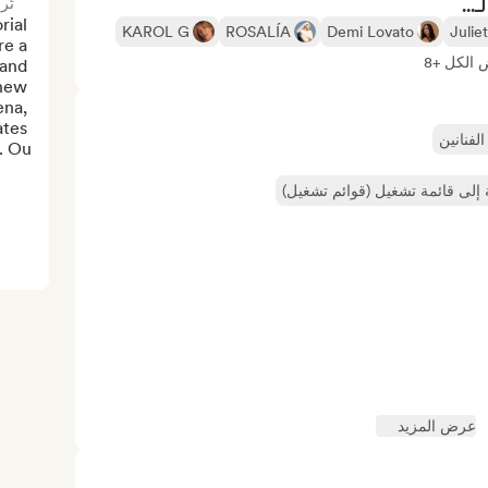
تُر
...
ial 
KAROL G
ROSALÍA
Demi Lovato
Julie
e a 
الكل +8
and 
new 
na, 
tes 
لفنانين
Ou...
إلى قائمة تشغيل (قوائم تشغيل)
عرض المزيد