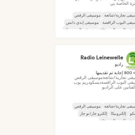
رة الخاصة بي
قى تجارية/شائعة
موسيقى الرقص
قى البوب الراقصة
موسيقى إندي دانس
قى البوب المستقلة
موسيقى البوب روك
يقى البوب السول
R&B
Radio Leinewelle
راديو
80 إجابة تم تقديمها
قى تجارية/شائعة
موسيقى الرقص
قى البوب الراقصة
ديسكو
دريم بوب
فنانين على الراديو
قى تجارية/شائعة
موسيقى الرقص
كو
إلكترونيكا
إلكترو جاز/نو جاز
قى البوب المستقلة
قى البوب العالمية