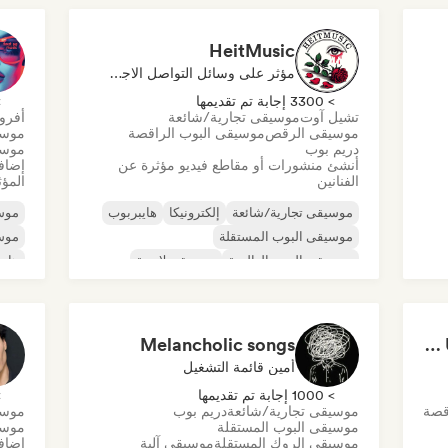
HeitMusic
مؤثر على وسائل التواصل الاجتماعي
> 3300 إجابة تم تقديمها
> 0
تشيل آوت
موسيقى تجارية/شائعة
أفرو
موسيقى الرقص
موسيقى البوب الراقصة
موسي
دريم بوب
موسي
أنشئ منشورات أو مقاطع فيديو مؤثرة عن
إضافة
الفنانين
المؤث
موسيقى تجارية/شائعة
إلكترونيكا
هايبربوب
موسي
موسيقى البوب المستقلة
موسي
موسيقى البوب العالمية
موسيقى لاتينية
هايب
موسيقى البوب
موسيقى البوب روك
موسي
موسي
Melancholic songs
Make Up & Skincare Playlist
أمين قائمة التشغيل
> 1000 إجابة تم تقديمها
> 0
قصة
موسيقى تجارية/شائعة
دريم بوب
موسي
موسيقى البوب المستقلة
موسي
موسيقى الروك المستقلة
موسيقى آلية
إضافة