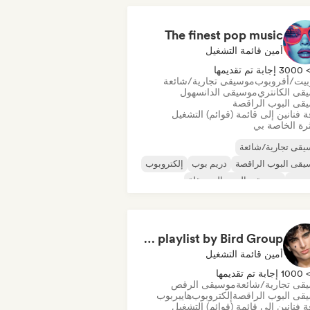
The finest pop music
أمين قائمة التشغيل
300 إجابة تم تقديمها
بيت/أفروبوب
موسيقى تجارية/شائعة
قى الكانتري
موسيقى الدانسهول
قى البوب الراقصة
 فنانين إلى قائمة (قوائم) التشغيل
رة الخاصة بي
قى تجارية/شائعة
قى البوب الراقصة
دريم بوب
إلكتروبوب
ربوب
موسيقى البوب المستقلة
قى البوب العالمية
قى البوب اللاتينية
bp playlist by Bird Group
أمين قائمة التشغيل
100 إجابة تم تقديمها
قى تجارية/شائعة
موسيقى الرقص
قى البوب الراقصة
إلكتروبوب
هايبربوب
 فنانين إلى قائمة (قوائم) التشغيل