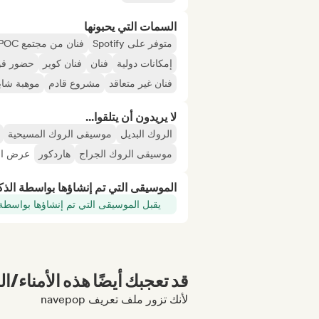
السمات التي يحبونها
متوفر على Spotify
فنان من مجتمع BIPOC
إمكانات دولية
فنان
فنان كوير
حضور قوي
فنان غير متعاقد
مشروع قادم
موهبة شاب
لا يريدون أن يتلقوا...
الروك البديل
موسيقى الروك المسيحية
موسيقى الروك الجراج
هاردكور
عرض الك
الموسيقى التي تم إنشاؤها بواسطة الذ
يقبل الموسيقى التي تم إنشاؤها بواسطة
قد تعجبك أيضًا هذه الأمناء/ال
لأنك تزور ملف تعريف navepop