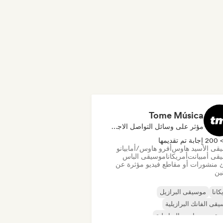
Tome Música
مؤثر على وسائل التواصل الاجتماعي
20 إجابة تم تقديمها
قى الأسيد هاوس
أفرو هاوس/أمابيانو
قى أمبيانت
أمريكانا
موسيقى الباس
 منشورات أو مقاطع فيديو مؤثرة عن
نين
كانا
موسيقى البرازيل
قى الفانك البرازيلية
قى سيرتانيجو البرازيلية