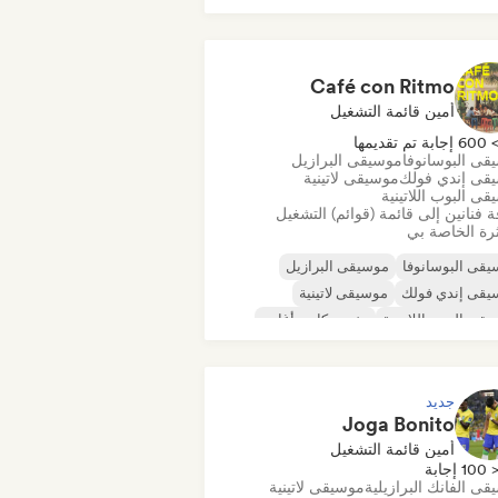
يقى تشيل/لو-فاي هيب هوب
يقى كلاسيكية
قى الراب السحابية/الهيب هوب
Café con Ritmo
رونيكا
أمين قائمة التشغيل
60 إجابة تم تقديمها
قى البوسانوفا
موسيقى البرازيل
قى إندي فولك
موسيقى لاتينية
ى البوب اللاتينية
 فنانين إلى قائمة (قوائم) التشغيل
رة الخاصة بي
قى البوسانوفا
موسيقى البرازيل
يقى إندي فولك
موسيقى لاتينية
قى البوب اللاتينية
مغني وكاتب أغاني
جديد
Joga Bonito
أمين قائمة التشغيل
100 إجابة
ى الفانك البرازيلية
موسيقى لاتينية