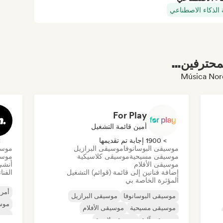
 الذكاء الاصطناعي
محترفين...
For Play
أمين قائمة التشغيل
> 1900 إجابة تم تقديمها
> 0
موسيقى البوسانوفا
موسيقى البرازيل
موسي
موسيقى مسيحية
موسيقى كلاسيكية
موسي
موسيقى الأفلام
أنشئ
إضافة فنانين إلى قائمة (قوائم) التشغيل
الفنا
المؤثرة الخاصة بي
أمري
موسيقى البوسانوفا
موسيقى البرازيل
موسي
موسيقى مسيحية
موسيقى الأفلام
موسي
موسيقى آلية
موسيقى لاتينية