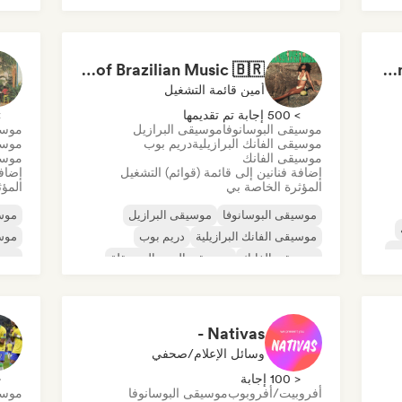
موس
مغني وكاتب أغاني
بيانو منفرد
موس
موسي
The Best of Brazilian Music 🇧🇷
Fabiano Moreira - Sexta Sei
إلكت
أمين قائمة التشغيل
> 500 إجابة تم تقديمها
> 0
موسيقى البوسانوفا
موسيقى البرازيل
موسي
موسيقى الفانك البرازيلية
دريم بوب
موسي
موسيقى الفانك
موسيق
إضافة فنانين إلى قائمة (قوائم) التشغيل
إضافة
المؤثرة الخاصة بي
المؤث
موسيقى البوسانوفا
موسيقى البرازيل
موسي
موسيقى الفانك البرازيلية
دريم بوب
موس
س
موسيقى الفانك
موسيقى البوب المستقلة
موسي
موسيقى البوب اللاتينية
موسيقى البوب روك
Nativas -
وسائل الإعلام/صحفي
< 100 إجابة
< 
أفروبيت/أفروبوب
موسيقى البوسانوفا
موسيق