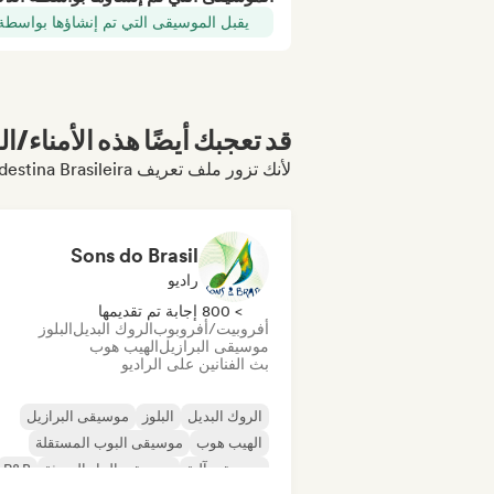
يقبل الموسيقى التي تم إنشاؤها بواسطة
قد تعجبك أيضًا هذه الأمناء/ال
لأنك تزور ملف تعريف Música Nordestina Brasileira
Sons do Brasil
راديو
> 800 إجابة تم تقديمها
أفروبيت/أفروبوب
الروك البديل
البلوز
موسيقى البرازيل
الهيب هوب
بث الفنانين على الراديو
الروك البديل
البلوز
موسيقى البرازيل
الهيب هوب
موسيقى البوب المستقلة
موسيقى آلية
موسيقى الجاز الحديثة
R&B