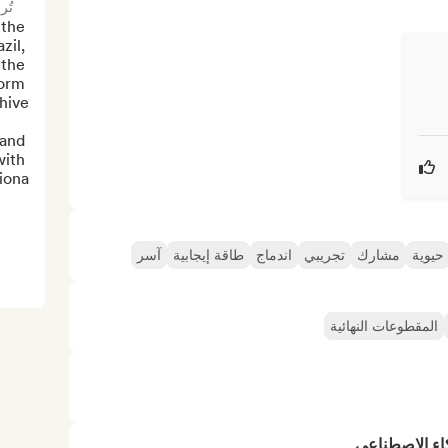
تُر
the 
il, 
the 
orm 
and 
ith 
ona...
حيوية
مشارك
تجريبي
اندماج
طاقة إيجابية
آسر
المقطوعات النهائية
كاء الاصطناعي