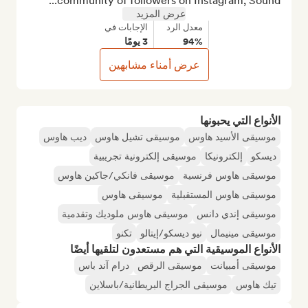
community of followers on Instagram, Sound...
عرض المزيد
معدل الرد
الإجابات في
94%
3 يومًا
عرض أمناء مشابهين
الأنواع التي يحبونها
موسيقى الأسيد هاوس
موسيقى تشيل هاوس
ديب هاوس
ديسكو
إلكترونيكا
موسيقى إلكترونية تجريبية
موسيقى هاوس فرنسية
موسيقى فانكي/جاكين هاوس
موسيقى هاوس المستقبلية
موسيقى هاوس
موسيقى إندي دانس
موسيقى هاوس ملوديك وتقدمية
موسيقى مينيمال
نيو ديسكو/إيتالو
تكنو
الأنواع الموسيقية التي هم مستعدون لتلقيها أيضًا
موسيقى أمبيانت
موسيقى الرقص
درام آند باس
تيك هاوس
موسيقى الجراج البريطانية/باسلاين