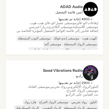
ADAD Audio
أمين قائمة التشغيل
> 4900 إجابة تم تقديمها
إيقاعات/لو-فاي
موسيقى تشيل/لو-فاي هيب هوب
موسيقى كلاسيكية
موسيقى الكانتري
دريل/جيرسي
إضافة فنانين إلى قائمة (قوائم) التشغيل المؤثرة الخاصة بي
الهيب هوب
موسيقى إندي فولك
موسيقى البوب المستقلة
موسيقى الروك المستقلة
موسيقى آلية
موسيقى الهيب هوب الآلية
موسيقى الراب العالمية
الراب باللغة الإنجليزية
Good Vibrations Radio
راديو
> 2900 إجابة تم تقديمها
البلوز
الروك الإلكتروني
روك تجريبي
موسيقى الفانك
موسيقى الروك الجراج
بث الفنانين على الراديو
البلوز
روك تجريبي
موسيقى الروك الجراج
هارد روك
موسيقى الروك المستقلة
الروك التقدمي
الروك السيكديليك