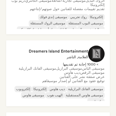
الروك البديل
موسيقى تجارية/شائعة
موسيقى الكانتري
دريم بوب
إلكترونيكا
تقديم تقييمات مفصلة للفنانين حول صوتهم/إنتاجهم
إلكترونيكا
روك تجريبي
موسيقى إندي فولك
موسيقى البوب المستقلة
موسيقى الروك المستقلة
ميتال/هيفي ميتال
ما بعد البانك
روك أند رول/روك كلاسيكي
Dreamers Island Entertainment
العلامة, الناشر
> 1000 إجابة تم تقديمها
موسيقى الباس
موسيقى البرازيل
موسيقى الفانك البرازيلية
موسيقى الرقص
ديب هاوس
عرض صفقة نشر على الفنانين
توقيع عقود مع الفنانين أو إصدار موسيقاهم
موسيقى الفانك البرازيلية
ديب هاوس
إلكترونيكا
إلكتروبوب
موسيقى هاوس المستقبلية
الهيب هوب
موسيقى هاوس
تيك هاوس