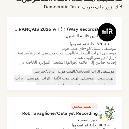
لأنك تزور ملف تعريف Democratic Taste
RAP FRANÇAIS 2026 🔥🇫🇷 (Way Records)
أمين قائمة التشغيل
> 5700 إجابة تم تقديمها
موسيقى تشيل/لو-فاي هيب هوب
موسيقى الراب السحابية/الهيب هوب
موسيقى تجارية/شائعة
دريل/جيرسي
الهيب هوب
إضافة فنانين إلى قائمة (قوائم) التشغيل المؤثرة الخاصة بي
موسيقى الراب السحابية/الهيب هوب
دريل/جيرسي
الهيب هوب
موسيقى الهيب هوب الآلية
الراب الفرنسي
تراب
البوب الحضري
موسيقى تشيل/لو-فاي هيب هوب
تقييم متعمق
Rob Tavaglione/Catalyst Recording
خبير الصوت
> 800 إجابة تم تقديمها