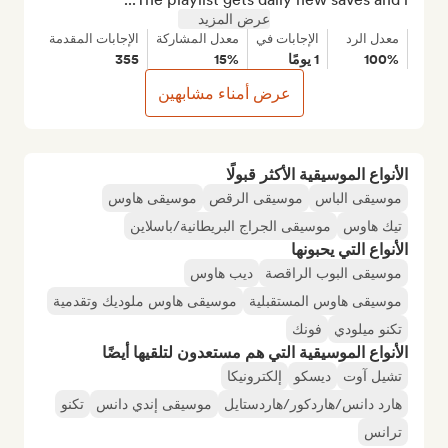
عرض المزيد
معدل الرد
الإجابات في
معدل المشاركة
الإجابات المقدمة
100%
1 يومًا
15%
355
عرض أمناء مشابهين
الأنواع الموسيقية الأكثر قبولًا
موسيقى الباس
موسيقى الرقص
موسيقى هاوس
تيك هاوس
موسيقى الجراج البريطانية/باسلاين
الأنواع التي يحبونها
موسيقى البوب الراقصة
ديب هاوس
موسيقى هاوس المستقبلية
موسيقى هاوس ملوديك وتقدمية
تكنو ميلودي
فونك
الأنواع الموسيقية التي هم مستعدون لتلقيها أيضًا
تشيل آوت
ديسكو
إلكترونيكا
هارد دانس/هاردكور/هاردستايل
موسيقى إندي دانس
تكنو
ترانس