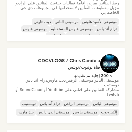
ربط الفنانين بفرص إقامة فعاليات حية
بث الفنانين على الراديو
تنزيل مقطوعات الفنانين لاستخدامها في مجموعات دي جي
الخاصة بي
موسيقى الأسيد هاوس
موسيقى الباس
ديب هاوس
درام آند باس
موسيقى هاوس المستقبلية
موسيقى هاوس
موسيقى هاوس ملوديك وتقدمية
تيك هاوس
CDCVLOGS / Chris Candela
قناة يوتيوب/تويتش
> 300 إجابة تم تقديمها
موسيقى الباس
موسيقى الرقص
ديب هاوس
درام آند باس
دوبستيب
مشاركة الفنانين على قناتي على YouTube أو SoundCloud أو
Twitch
موسيقى الباس
موسيقى الرقص
درام آند باس
دوبستيب
إلكتروبوب
موسيقى هاوس
موسيقى إندي دانس
تيك هاوس