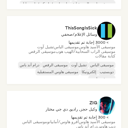
موسيقى هاوس المستقبلية
هارد دانس/هاردكور/هاردستايل
ThisSongIsSick
وسائل الإعلام/صحفي
> 3000 إجابة تم تقديمها
موسيقى الأسيد هاوس
موسيقى الباس
تشيل آوت
موسيقى الراب السحابية/الهيب هوب
موسيقى الرقص
كتابة مقالات
موسيقى الباس
تشيل آوت
موسيقى الرقص
درام آند باس
دوبستيب
إلكترونيكا
موسيقى هاوس المستقبلية
موسيقى هاوس
ZIG
وكيل حجز, راديو, دي جي مختار
> 300 إجابة تم تقديمها
موسيقى الأسيد هاوس
أفرو هاوس/أمابيانو
موسيقى الباس
ديب هاوس
درام آند باس