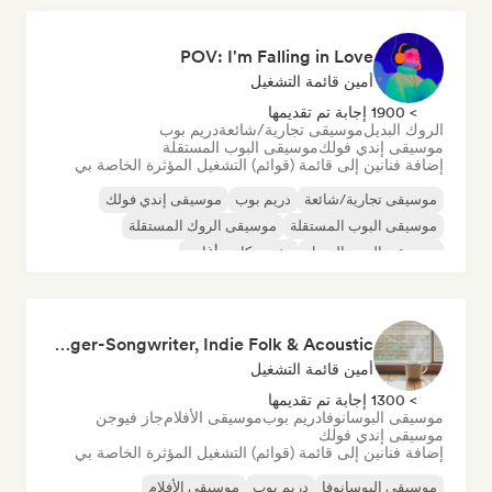
POV: I'm Falling in Love
أمين قائمة التشغيل
> 1900 إجابة تم تقديمها
الروك البديل
موسيقى تجارية/شائعة
دريم بوب
موسيقى إندي فولك
موسيقى البوب المستقلة
إضافة فنانين إلى قائمة (قوائم) التشغيل المؤثرة الخاصة بي
موسيقى تجارية/شائعة
دريم بوب
موسيقى إندي فولك
موسيقى البوب المستقلة
موسيقى الروك المستقلة
موسيقى البوب السول
مغني وكاتب أغاني
موسيقى البوب الهادئة/البلاد
Cozy Coffeehouse ☕ Singer-Songwriter, Indie Folk & Acoustic
أمين قائمة التشغيل
> 1300 إجابة تم تقديمها
موسيقى البوسانوفا
دريم بوب
موسيقى الأفلام
جاز فيوجن
موسيقى إندي فولك
إضافة فنانين إلى قائمة (قوائم) التشغيل المؤثرة الخاصة بي
موسيقى البوسانوفا
دريم بوب
موسيقى الأفلام