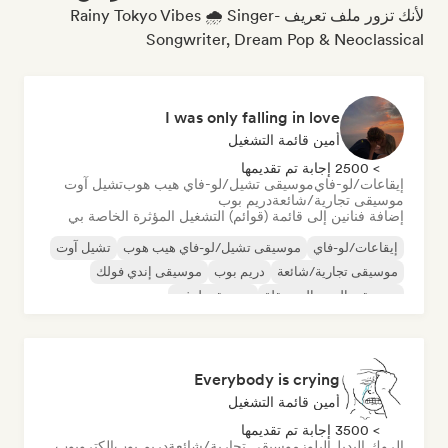
لأنك تزور ملف تعريف Rainy Tokyo Vibes 🌧️ Singer-
Songwriter, Dream Pop & Neoclassical
I was only falling in love
أمين قائمة التشغيل
> 2500 إجابة تم تقديمها
إيقاعات/لو-فاي
موسيقى تشيل/لو-فاي هيب هوب
تشيل آوت
موسيقى تجارية/شائعة
دريم بوب
إضافة فنانين إلى قائمة (قوائم) التشغيل المؤثرة الخاصة بي
إيقاعات/لو-فاي
موسيقى تشيل/لو-فاي هيب هوب
تشيل آوت
موسيقى تجارية/شائعة
دريم بوب
موسيقى إندي فولك
موسيقى البوب المستقلة
موسيقى لوفي
Everybody is crying
أمين قائمة التشغيل
> 3500 إجابة تم تقديمها
الروك البديل
البلوز
موسيقى تجارية/شائعة
دريم بوب
إلكتروبوب