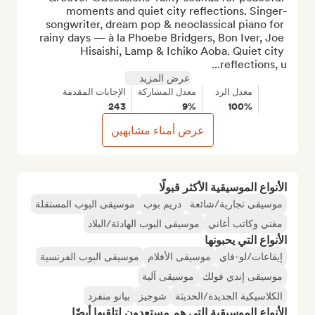
moments and quiet city reflections. Singer-
songwriter, dream pop & neoclassical piano for 
rainy days — à la Phoebe Bridgers, Bon Iver, Joe 
Hisaishi, Lamp & Ichiko Aoba. Quiet city 
reflections, u...
عرض المزيد
معدل الرد
معدل المشاركة
الإجابات المقدمة
243
9%
100%
عرض أمناء مشابهين
الأنواع الموسيقية الأكثر قبولًا
موسيقى تجارية/شائعة
دريم بوب
موسيقى البوب المستقلة
مغني وكاتب أغاني
موسيقى البوب الهادئة/البلاد
الأنواع التي يحبونها
إيقاعات/لو-فاي
موسيقى الأفلام
موسيقى البوب الفرنسية
موسيقى إندي فولك
موسيقى آلية
الكلاسيكية الجديدة/الحديثة
شوجيز
بيانو منفرد
الأنواع الموسيقية التي هم مستعدون لتلقيها أيضًا