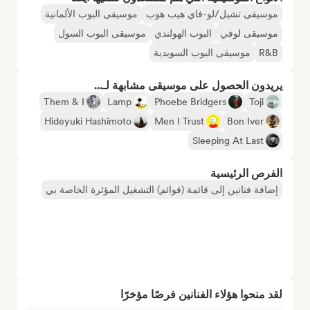
موسيقى تشيل/لو-فاي هيب هوب
موسيقى البوب الألمانية
موسيقى لوفي
البوب الهولندي
موسيقى البوب السول
R&B
موسيقى البوب السويدية
يريدون الحصول على موسيقى مشابهة لـ...
Them & I
Lamp
Phoebe Bridgers
Toji
Hideyuki Hashimoto
Men I Trust
Bon Iver
Sleeping At Last
الفرص الرئيسية
إضافة فنانين إلى قائمة (قوائم) التشغيل المؤثرة الخاصة بي
لقد منحوا هؤلاء الفنانين فرصًا مؤخرًا