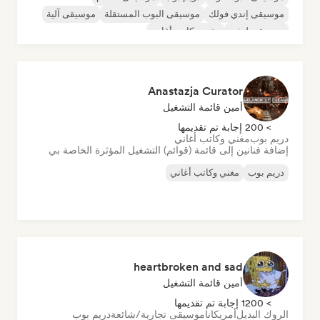
موسيقى إندي فولك
موسيقى البوب المستقلة
موسيقى آلية
موسيقى لوفي
مغني وكاتب أغاني
Anastazja Curator
أمين قائمة التشغيل
> 200 إجابة تم تقديمها
دريم بوب
مغني وكاتب أغاني
إضافة فنانين إلى قائمة (قوائم) التشغيل المؤثرة الخاصة بي
دريم بوب
مغني وكاتب أغاني
heartbroken and sad
أمين قائمة التشغيل
> 1200 إجابة تم تقديمها
الروك البديل
أمريكانا
موسيقى تجارية/شائعة
دريم بوب