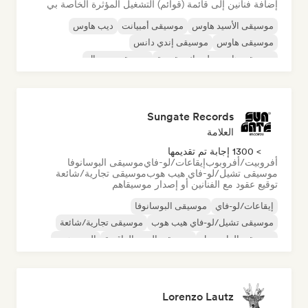
إضافة فنانين إلى قائمة (قوائم) التشغيل المؤثرة الخاصة بي
موسيقى الأسيد هاوس
موسيقى أمبيانت
ديب هاوس
موسيقى هاوس
موسيقى إندي دانس
موسيقى هاوس ملوديك وتقدمية
موسيقى مينيمال
أورجانيك هاوس/داون تيمبو
Sungate Records
العلامة
> 1300 إجابة تم تقديمها
أفروبيت/أفروبوب
إيقاعات/لو-فاي
موسيقى البوسانوفا
موسيقى تشيل/لو-فاي هيب هوب
موسيقى تجارية/شائعة
توقيع عقود مع الفنانين أو إصدار موسيقاهم
إيقاعات/لو-فاي
موسيقى البوسانوفا
موسيقى تشيل/لو-فاي هيب هوب
موسيقى تجارية/شائعة
موسيقى الدانسهول
موسيقى البوب الراقصة
الهيب هوب
موسيقى البوب السول
Lorenzo Lautz