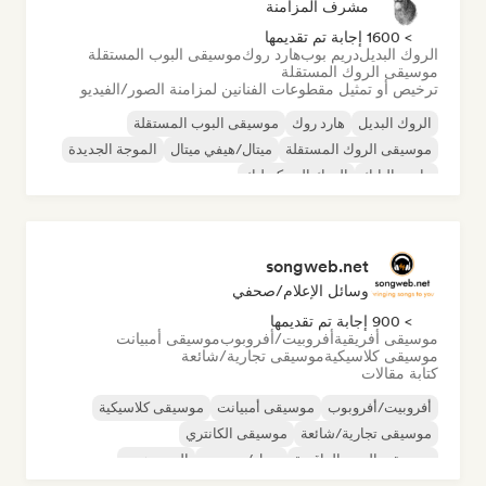
مشرف المزامنة
> 1600 إجابة تم تقديمها
الروك البديل
دريم بوب
هارد روك
موسيقى البوب المستقلة
موسيقى الروك المستقلة
ترخيص أو تمثيل مقطوعات الفنانين لمزامنة الصور/الفيديو
الروك البديل
هارد روك
موسيقى البوب المستقلة
موسيقى الروك المستقلة
ميتال/هيفي ميتال
الموجة الجديدة
ما بعد البانك
الروك السيكديليك
songweb.net
وسائل الإعلام/صحفي
> 900 إجابة تم تقديمها
موسيقى أفريقية
أفروبيت/أفروبوب
موسيقى أمبيانت
موسيقى كلاسيكية
موسيقى تجارية/شائعة
كتابة مقالات
أفروبيت/أفروبوب
موسيقى أمبيانت
موسيقى كلاسيكية
موسيقى تجارية/شائعة
موسيقى الكانتري
موسيقى البوب الراقصة
دريل/جيرسي
الهيب هوب