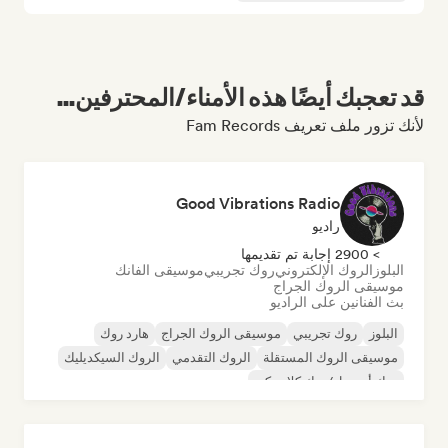
قد تعجبك أيضًا هذه الأمناء/المحترفين...
لأنك تزور ملف تعريف Fam Records
Good Vibrations Radio
راديو
> 2900 إجابة تم تقديمها
البلوز
الروك الإلكتروني
روك تجريبي
موسيقى الفانك
موسيقى الروك الجراج
بث الفنانين على الراديو
البلوز
روك تجريبي
موسيقى الروك الجراج
هارد روك
موسيقى الروك المستقلة
الروك التقدمي
الروك السيكديليك
روك أند رول/روك كلاسيكي