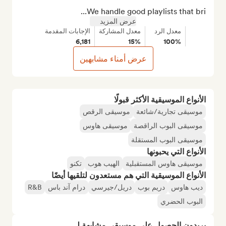
We handle good playlists that bri...
عرض المزيد
معدل الرد
معدل المشاركة
الإجابات المقدمة
6,181
15%
100%
عرض أمناء مشابهين
الأنواع الموسيقية الأكثر قبولًا
موسيقى تجارية/شائعة
موسيقى الرقص
موسيقى البوب الراقصة
موسيقى هاوس
موسيقى البوب المستقلة
الأنواع التي يحبونها
موسيقى هاوس المستقبلية
الهيب هوب
تكنو
الأنواع الموسيقية التي هم مستعدون لتلقيها أيضًا
ديب هاوس
دريم بوب
دريل/جيرسي
درام آند باس
R&B
البوب الحضري
يريدون الحصول على موسيقى مشابهة لـ...