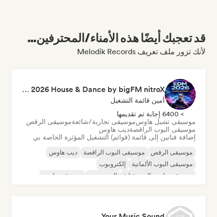
قد تعجبك أيضًا هذه الأمناء/المحترفين...
لأنك تزور ملف تعريف Melodik Records
Robaer / EDM 2026 House & Dance by bigFM nitroX
أمين قائمة التشغيل
> 6400 إجابة تم تقديمها
موسيقى تشيل هاوس
موسيقى تجارية/شائعة
موسيقى الرقص
موسيقى البوب الراقصة
ديب هاوس
إضافة فنانين إلى قائمة (قوائم) التشغيل المؤثرة الخاصة بي
موسيقى الرقص
موسيقى البوب الراقصة
ديب هاوس
موسيقى البوب الألمانية
إلكتروبوب
موسيقى هاوس المستقبلية
الهيب هوب
موسيقى هاوس
Your Music Sound