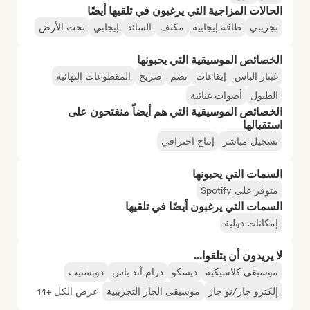
الحالات المزاجية التي يرغبون في تلقيها أيضًا
تجريبي
طاقة إيجابية
مكثف
السائد
إيجابي
تحت الأرض
الخصائص الموسيقية التي يحبونها
غيتار الباس
إيقاعات
تضم
صريح
المقطوعات النهائية
الطبول
أصوات غنائية
الخصائص الموسيقية التي هم أيضاً منفتحون على
استقبالها
تسجيل مباشر
إنتاج احترافي
السمات التي يحبونها
متوفر على Spotify
السمات التي يرغبون أيضًا في تلقيها
إمكانات دولية
لا يريدون أن يتلقوا...
موسيقى كلاسيكية
ديسكو
درام آند باس
دوبستيب
إلكترو جاز/نو جاز
موسيقى الجاز التجريبية
عرض الكل +14