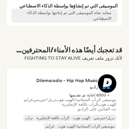
الموسيقى التي تم إنشاؤها بواسطة الذكاء الاصطناعي
محايد تجاه الموسيقى التي تم إنتاجها بواسطة الذكاء
الاصطناعي
قد تعجبك أيضًا هذه الأمناء/المحترفين...
لأنك تزور ملف تعريف FIGHTING TO STAY ALIVE
Dilemaradio - Hip Hop Music
راديو
> 6300 إجابة تم تقديمها
موسيقى الراب السحابية/الهيب هوب
دريل/جيرسي
غرايم
الهيب هوب
الراب باللغة الإنجليزية
بث الفنانين على الراديو
دريل/جيرسي
الهيب هوب
الراب باللغة الإنجليزية
تراب
موسيقى الراب السحابية/الهيب هوب
غرايم