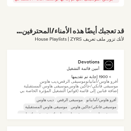
قد تعجبك أيضًا هذه الأمناء/المحترفين...
لأنك تزور ملف تعريف House Playlists | ZYRS
Devotions
أمين قائمة التشغيل
> 1900 إجابة تم تقديمها
أفرو هاوس/أمابيانو
موسيقى الرقص
ديب هاوس
موسيقى فانكي/جاكين هاوس
موسيقى هاوس المستقبلية
إضافة فنانين إلى قائمة (قوائم) التشغيل المؤثرة الخاصة بي
أفرو هاوس/أمابيانو
موسيقى الرقص
ديب هاوس
موسيقى فانكي/جاكين هاوس
موسيقى هاوس المستقبلية
موسيقى هاوس
موسيقى هاوس ملوديك وتقدمية
تيك هاوس