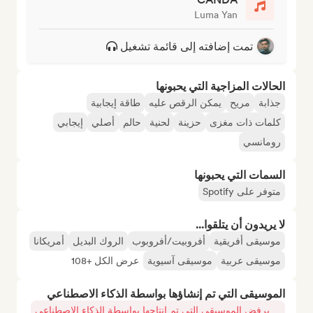
Luma Yan
تمت إضافته إلى قائمة تشغيل
الحالات المزاجية التي يحبونها
جذابة
مريح
يمكن الرقص عليه
طاقة إيجابية
كلمات ذات مغزى
حزينة
لحنية
حالم
أصلي
إيجابي
رومانسي
السمات التي يحبونها
متوفر على Spotify
لا يريدون أن يتلقوا...
موسيقى أفريقية
أفروبيت/أفروبوب
الروك البديل
أمريكانا
موسيقى عربية
موسيقى آسيوية
عرض الكل +108
الموسيقى التي تم إنشاؤها بواسطة الذكاء الاصطناعي
يرفض الموسيقى التي تم إنتاجها بواسطة الذكاء الاصطناعي