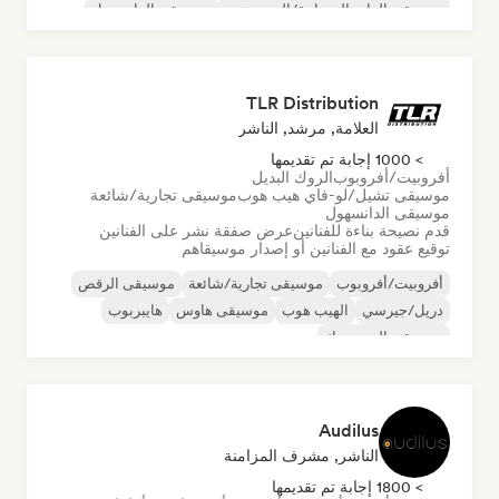
موسيقى الراب السحابية/الهيب هوب
موسيقى الدانسهول
دريل/جيرسي
الهيب هوب
موسيقى البوب السول
TLR Distribution
العلامة, مرشد, الناشر
> 1000 إجابة تم تقديمها
أفروبيت/أفروبوب
الروك البديل
موسيقى تشيل/لو-فاي هيب هوب
موسيقى تجارية/شائعة
موسيقى الدانسهول
قدم نصيحة بناءة للفنانين
عرض صفقة نشر على الفنانين
توقيع عقود مع الفنانين أو إصدار موسيقاهم
أفروبيت/أفروبوب
موسيقى تجارية/شائعة
موسيقى الرقص
دريل/جيرسي
الهيب هوب
موسيقى هاوس
هايبربوب
موسيقى البوب روك
Audilus
الناشر, مشرف المزامنة
> 1800 إجابة تم تقديمها