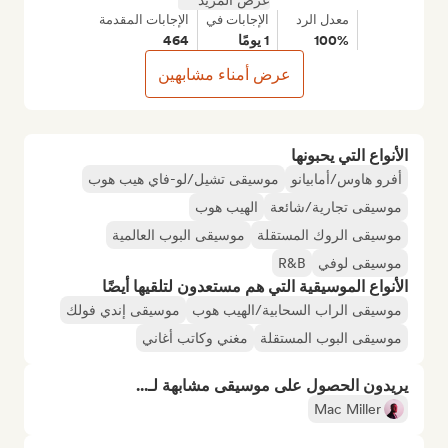
عرض المزيد
معدل الرد
الإجابات في
الإجابات المقدمة
100%
1 يومًا
464
عرض أمناء مشابهين
الأنواع التي يحبونها
أفرو هاوس/أمابيانو
موسيقى تشيل/لو-فاي هيب هوب
موسيقى تجارية/شائعة
الهيب هوب
موسيقى الروك المستقلة
موسيقى البوب العالمية
موسيقى لوفي
R&B
الأنواع الموسيقية التي هم مستعدون لتلقيها أيضًا
موسيقى الراب السحابية/الهيب هوب
موسيقى إندي فولك
موسيقى البوب المستقلة
مغني وكاتب أغاني
يريدون الحصول على موسيقى مشابهة لـ...
Mac Miller