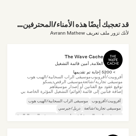
قد تعجبك أيضًا هذه الأمناء/المحترفين...
لأنك تزور ملف تعريف Avrann Mathew
The Wave Cache
العلامة, أمين قائمة التشغيل
> 5200 إجابة تم تقديمها
أفروبيت/أفروبوب
موسيقى الراب السحابية/الهيب هوب
موسيقى تجارية/شائعة
موسيقى الرقص
ديسكو
توقيع عقود مع الفنانين أو إصدار موسيقاهم
إضافة فنانين إلى قائمة (قوائم) التشغيل المؤثرة الخاصة بي
أفروبيت/أفروبوب
موسيقى الراب السحابية/الهيب هوب
موسيقى تجارية/شائعة
دريل/جيرسي
موسيقى هاوس المستقبلية
هايبربوب
موسيقى البوب العالمية
موسيقى البوب اللاتينية