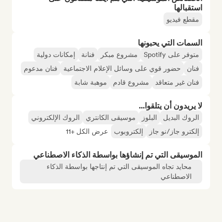
استقبالها
مقطع فيديو
السمات التي يحبونها
متوفر على Spotify
مشروع مبكر
فنانة
إمكانات دولية
فنان
حضور قوي على وسائل الإعلام الاجتماعية
فنان مدعوم
فنان غير متعاقد
مشروع قادم
موهبة شابة
لا يريدون أن يتلقوا...
الروك البديل
البلوز
موسيقى الكانتري
الروك الإلكتروني
إلكترو جاز/نو جاز
إلكتروبوب
عرض الكل +11
الموسيقى التي تم إنشاؤها بواسطة الذكاء الاصطناعي
محايد تجاه الموسيقى التي تم إنتاجها بواسطة الذكاء
الاصطناعي