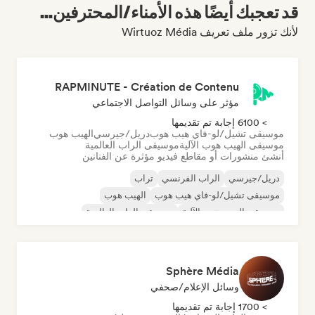
قد تعجبك أيضًا هذه الأمناء/المحترفين...
لأنك تزور ملف تعريف Wirtuoz Média
RAPMINUTE - Création de Contenu
مؤثر على وسائل التواصل الاجتماعي
> 6100 إجابة تم تقديمها
موسيقى تشيل/لو-فاي هيب هوب
دريل/جيرسي
الهيب هوب
موسيقى الهيب هوب الآلية
موسيقى الراب العالمية
أنشئ منشورات أو مقاطع فيديو مؤثرة عن الفنانين
دريل/جيرسي
الراب الفرنسي
تراب
موسيقى تشيل/لو-فاي هيب هوب
الهيب هوب
موسيقى الهيب هوب الآلية
موسيقى الراب العالمية
الراب باللغة الإنجليزية
Sphère Média
وسائل الإعلام/صحفي
> 1700 إجابة تم تقديمها