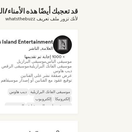
قد تعجبك أيضًا هذه الأمناء/ال
لأنك تزور ملف تعريف whatsthebuzz
العلامة, الناشر
> 1000 إجابة تم تقديمها
موسيقى الباس
موسيقى البرازيل
موسيقى الفانك البرازيلية
موسيقى الرقص
ديب هاوس
عرض صفقة نشر على الفنانين
توقيع عقود مع الفنانين أو إصدار موسيقاهم
موسيقى الفانك البرازيلية
ديب هاوس
إلكترونيكا
إلكتروبوب
موسيقى هاوس المستقبلية
الهيب هوب
موسيقى هاوس
تيك هاوس