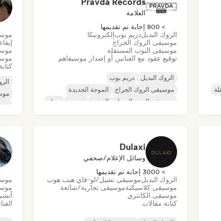
Pravda Records
العلامة
> 800 إجابة تم تقديمها
> 0
الروك البديل
دريم بوب
إلكترونيكا
موسي
موسيقى الروك الجراج
إيقا
موسيقى البوب المستقلة
موسي
توقيع عقود مع الفنانين أو إصدار موسيقاهم
موسي
كتابة
الروك البديل
دريم بوب
الرو
لة
موسيقى الروك الجراج
الموجة الجديدة
موس
موسيقى البوب السول
الريغي
شوجيز
سول
موسي
ديس
Dulaxi
وسائل الإعلام/صحفي
> 3000 إجابة تم تقديمها
< 
الروك البديل
موسيقى تشيل/لو-فاي هيب هوب
موسي
موسيقى كلاسيكية
موسيقى تجارية/شائعة
موسي
موسيقى الكانتري
أنشئ
كتابة مقالات
الفنا