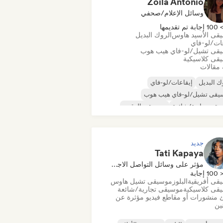
Zoila Antonio
وسائل الإعلام/صحفي
10 إجابة تم تقديمها
قى الأسيد هاوس
الروك البديل
عات/لو-فاي
قى تشيل/لو-فاي هيب هوب
قى كلاسيكية
 مقالات
ك البديل
إيقاعات/لو-فاي
يقى تشيل/لو-فاي هيب هوب
قى تجارية/شائعة
موسيقى الرقص
كو
دريم بوب
موسيقى هاوس
جديد
Tati Kapaya
مؤثر على وسائل التواصل الاجتماعي
100 إجابة
قى أفريقية
البلوز
موسيقى تشيل هاوس
قى كلاسيكية
موسيقى تجارية/شائعة
 منشورات أو مقاطع فيديو مؤثرة عن
نين