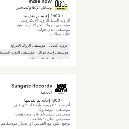
indie now
وسائل الإعلام/صحفي
> 2400 إجابة تم تقديمها
الروك البديل
الروك الإلكتروني
موسيقى الروك الجراج
الهيب هوب
موسيقى إندي فولك
كتابة مقالات
الروك البديل
موسيقى الروك الجراج
موسيقى إندي فولك
موسيقى البوب المستق
موسيقى الروك المستقلة
موسيقى الراب العالمية
ميتال/هيفي ميتال
موسيقى البوب روك
Sungate Records
العلامة
> 1300 إجابة تم تقديمها
أفروبيت/أفروبوب
إيقاعات/لو-فاي
موسيقى البوسانوفا
موسيقى تشيل/لو-فاي هيب هوب
موسيقى تجارية/شائعة
توقيع عقود مع الفنانين أو إصدار موسيقاهم