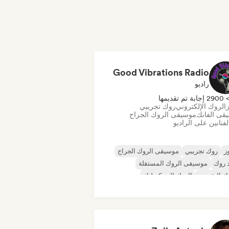
Good Vibrations Radio
راديو
290 إجابة تم تقديمها
ز
الروك الإلكتروني
روك تجريبي
قى الفانك
موسيقى الروك الجراج
فنانين على الراديو
ز
روك تجريبي
موسيقى الروك الجراج
 روك
موسيقى الروك المستقلة
ك التقدمي
الروك السيكديليك
أند رول/روك كلاسيكي