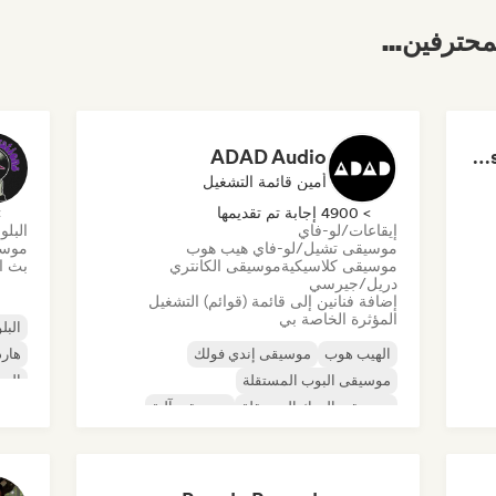
محترفين...
ADAD Audio
Dreamers Island Entertainment
أمين قائمة التشغيل
> 4900 إجابة تم تقديمها
> 0
إيقاعات/لو-فاي
البلو
موسيقى تشيل/لو-فاي هيب هوب
موسي
موسيقى كلاسيكية
موسيقى الكانتري
بث ال
دريل/جيرسي
إضافة فنانين إلى قائمة (قوائم) التشغيل
المؤثرة الخاصة بي
البلو
الهيب هوب
موسيقى إندي فولك
هارد
موسيقى البوب المستقلة
الرو
موسيقى الروك المستقلة
موسيقى آلية
روك 
موسيقى الهيب هوب الآلية
موسيقى الراب العالمية
الراب باللغة الإنجليزية