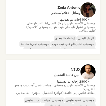
Zoila Antonio
وسائل الإعلام/صحفي
> 100 إجابة تم تقديمها
موسيقى الأسيد هاوس
الروك البديل
إيقاعات/لو-فاي
موسيقى تشيل/لو-فاي هيب هوب
موسيقى كلاسيكية
كتابة مقالات
الروك البديل
إيقاعات/لو-فاي
موسيقى تشيل/لو-فاي هيب هوب
موسيقى تجارية/شائعة
موسيقى الرقص
ديسكو
دريم بوب
موسيقى هاوس
N3UX
أمين قائمة التشغيل
> 2800 إجابة تم تقديمها
موسيقى الأسيد هاوس
موسيقى أمبيانت
تشيل آوت
ديب هاوس
إلكترونيكا
إضافة فنانين إلى قائمة (قوائم) التشغيل المؤثرة الخاصة بي
موسيقى الأسيد هاوس
موسيقى أمبيانت
ديب هاوس
موسيقى هاوس
موسيقى إندي دانس