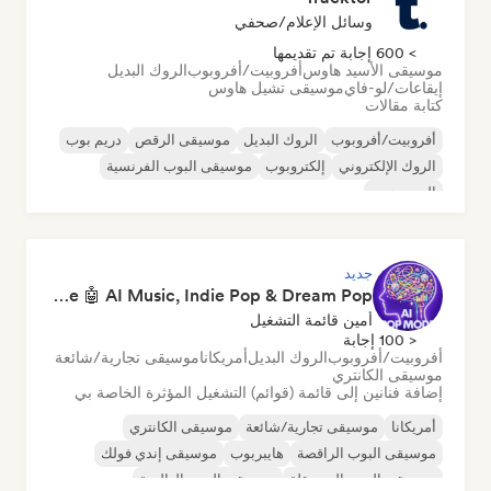
وسائل الإعلام/صحفي
> 600 إجابة تم تقديمها
موسيقى الأسيد هاوس
أفروبيت/أفروبوب
الروك البديل
إيقاعات/لو-فاي
موسيقى تشيل هاوس
كتابة مقالات
أفروبيت/أفروبوب
الروك البديل
موسيقى الرقص
دريم بوب
الروك الإلكتروني
إلكتروبوب
موسيقى البوب الفرنسية
الهيب هوب
جديد
Pop Machine Mode 🤖 AI Music, Indie Pop & Dream Pop
أمين قائمة التشغيل
< 100 إجابة
أفروبيت/أفروبوب
الروك البديل
أمريكانا
موسيقى تجارية/شائعة
موسيقى الكانتري
إضافة فنانين إلى قائمة (قوائم) التشغيل المؤثرة الخاصة بي
أمريكانا
موسيقى تجارية/شائعة
موسيقى الكانتري
موسيقى البوب الراقصة
هايبربوب
موسيقى إندي فولك
موسيقى البوب المستقلة
موسيقى البوب العالمية