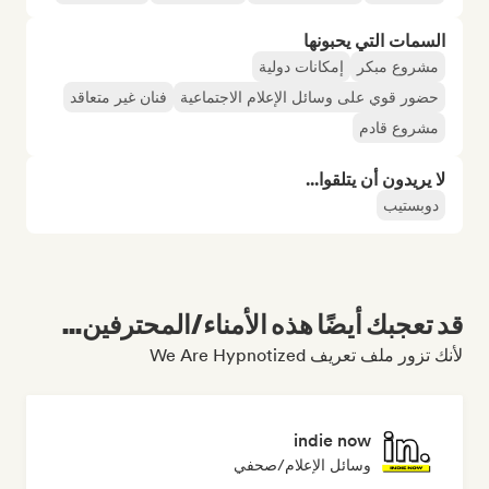
السمات التي يحبونها
مشروع مبكر
إمكانات دولية
حضور قوي على وسائل الإعلام الاجتماعية
فنان غير متعاقد
مشروع قادم
لا يريدون أن يتلقوا...
دوبستيب
قد تعجبك أيضًا هذه الأمناء/المحترفين...
لأنك تزور ملف تعريف We Are Hypnotized
indie now
وسائل الإعلام/صحفي