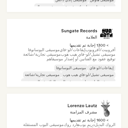
موسيقى هاوس ملوديك وتقدمية
موسيقى مينيمال
أورجانيك هاوس/داون تيمبو
Sungate Records
العلامة
> 1300 إجابة تم تقديمها
أفروبيت/أفروبوب
إيقاعات/لو-فاي
موسيقى البوسانوفا
موسيقى تشيل/لو-فاي هيب هوب
موسيقى تجارية/شائعة
توقيع عقود مع الفنانين أو إصدار موسيقاهم
إيقاعات/لو-فاي
موسيقى البوسانوفا
موسيقى تشيل/لو-فاي هيب هوب
موسيقى تجارية/شائعة
موسيقى الدانسهول
موسيقى البوب الراقصة
الهيب هوب
موسيقى البوب السول
Lorenzo Lautz
مشرف المزامنة
> 1600 إجابة تم تقديمها
الروك البديل
دريم بوب
هارد روك
موسيقى البوب المستقلة